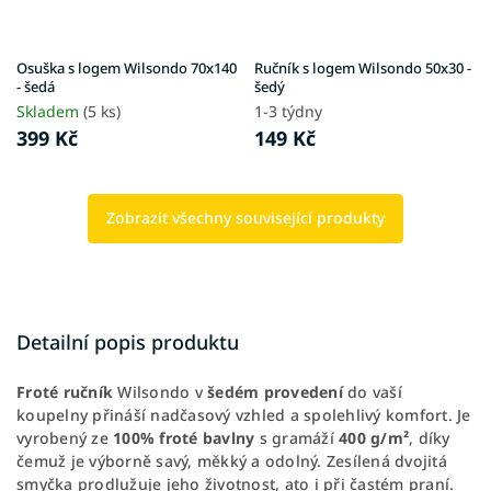
Osuška s logem Wilsondo 70x140
Ručník s logem Wilsondo 50x30 -
- šedá
šedý
Skladem
(5 ks)
1-3 týdny
399 Kč
149 Kč
Zobrazit všechny související produkty
Detailní popis produktu
Froté ručník
Wilsondo v
šedém provedení
do vaší
koupelny přináší nadčasový vzhled a spolehlivý komfort. Je
vyrobený ze
100% froté bavlny
s gramáží
400 g/m²
, díky
čemuž je výborně savý, měkký a odolný. Zesílená dvojitá
smyčka prodlužuje jeho životnost, ato i při častém praní.