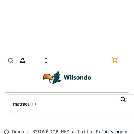
Přejít
na
obsah
Nákupní
košík
Domů
BYTOVÉ DOPLŇKY
Textil
Ručník s logem