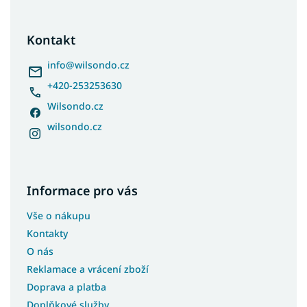
á
p
a
Kontakt
t
í
info
@
wilsondo.cz
+420-253253630
Wilsondo.cz
wilsondo.cz
Informace pro vás
Vše o nákupu
Kontakty
O nás
Reklamace a vrácení zboží
Doprava a platba
Doplňkové služby