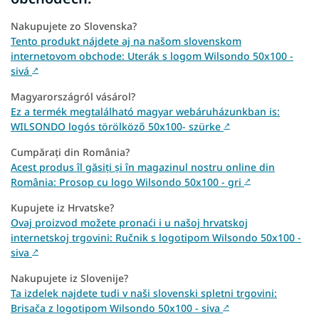
Nakupujete zo Slovenska?
Tento produkt nájdete aj na našom slovenskom
internetovom obchode: Uterák s logom Wilsondo 50x100 -
sivá
↗
Magyarországról vásárol?
Ez a termék megtalálható magyar webáruházunkban is:
WILSONDO logós törölköző 50x100- szürke
↗
Cumpărați din România?
Acest produs îl găsiți și în magazinul nostru online din
România: Prosop cu logo Wilsondo 50x100 - gri
↗
Kupujete iz Hrvatske?
Ovaj proizvod možete pronaći i u našoj hrvatskoj
internetskoj trgovini: Ručnik s logotipom Wilsondo 50x100 -
siva
↗
Nakupujete iz Slovenije?
Ta izdelek najdete tudi v naši slovenski spletni trgovini:
Brisača z logotipom Wilsondo 50x100 - siva
↗