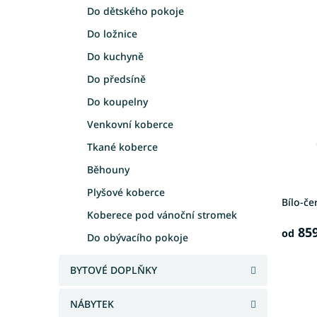
e
a
Do dětského pokoje
V
n
n
Do ložnice
ý
í
e
p
p
Do kuchyně
l
i
r
Do předsíně
s
o
p
d
Do koupelny
r
u
Venkovní koberce
o
k
d
t
Tkané koberce
u
ů
Běhouny
k
t
Plyšové koberce
Bílo-če
ů
Koberece pod vánoční stromek
859
od
Do obývacího pokoje
BYTOVÉ DOPLŇKY
NÁBYTEK