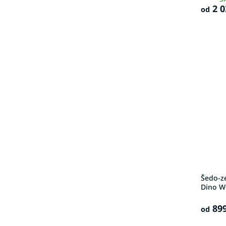
2 0
od
Šedo-z
Dino W
899
od