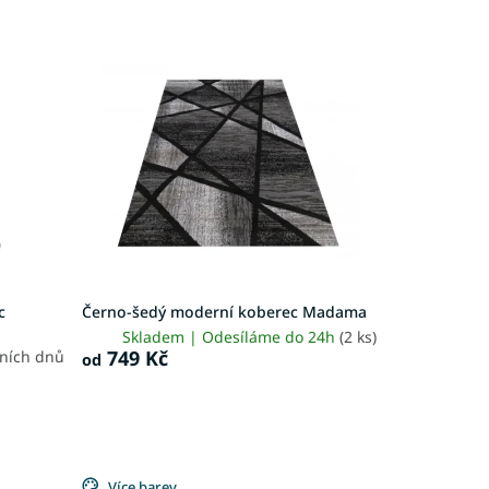
c
Černo-šedý moderní koberec Madama
Skladem | Odesíláme do 24h
(2 ks)
749 Kč
vních dnů
od
Více barev