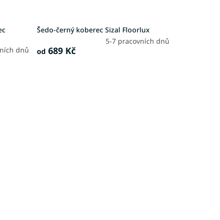
ec
Šedo-černý koberec Sizal Floorlux
5-7 pracovních dnů
689 Kč
vních dnů
od