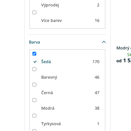
Výprodej
2
Více barev
16
Barva
Modrý o
S
1 5
od
Šedá
170
Barevný
46
Černá
47
Modrá
38
Tyrkysová
1