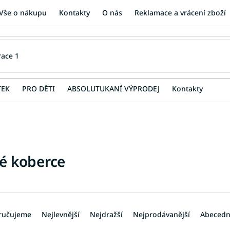
Vše o nákupu
Kontakty
O nás
Reklamace a vrácení zboží
TEK
PRO DĚTI
ABSOLUTUKANÍ VÝPRODEJ
Kontakty
é koberce
ručujeme
Nejlevnější
Nejdražší
Nejprodávanější
Abeced