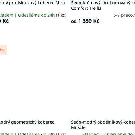
erný protiskluzový koberec Miro
Šedo-krémový strukturovaný k
Comfort Trellis
kladem | Odesíláme do 24h
(1 ks)
5-7 praco
 Kč
1 359 Kč
od
dej
odrý geometrický koberec
Šedo-modrý obdélníkový kobe
Muszle
kladem | Odesíláme do 24h
(1 ks)
Skladem | Odesíláme do