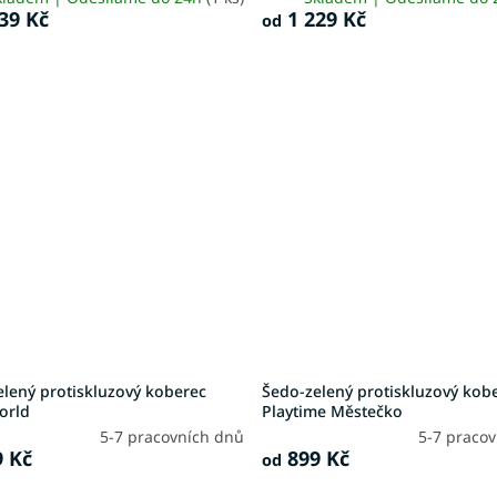
39 Kč
1 229 Kč
od
elený protiskluzový koberec
Šedo-zelený protiskluzový kob
orld
Playtime Městečko
5-7 pracovních dnů
5-7 praco
 Kč
899 Kč
od