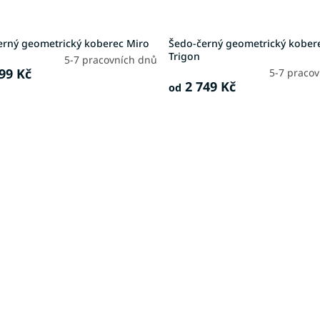
erný geometrický koberec Miro
Šedo-černý geometrický kober
Trigon
5-7 pracovních dnů
99 Kč
5-7 praco
2 749 Kč
od