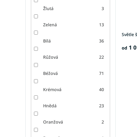
Žlutá
3
Zelená
13
Světle 
Bílá
36
1 0
od
Růžová
22
Béžová
71
Krémová
40
Hnědá
23
Oranžová
2