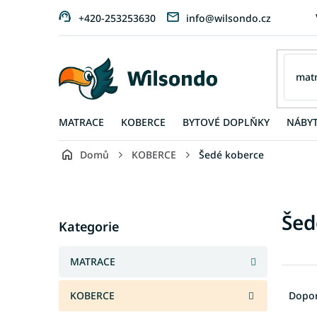
Přejít
+420-253253630
info@wilsondo.cz
na
obsah
MATRACE
KOBERCE
BYTOVÉ DOPLŇKY
NÁBY
Domů
KOBERCE
Šedé koberce
P
o
s
Přeskočit
Šed
t
Kategorie
kategorie
r
a
MATRACE
n
Ř
n
a
KOBERCE
Dopo
í
z
p