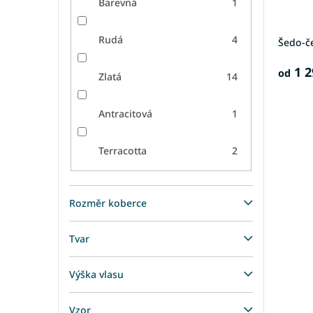
Barevná
1
Rudá
4
Šedo-č
1 2
od
Zlatá
14
Antracitová
1
Terracotta
2
Rozměr koberce
Tvar
Výška vlasu
Vzor