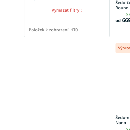
Šedo-č
Round
Vymazat filtry
S
669
od
Položek k zobrazení:
170
Výpro
Šedo-m
Nano
S