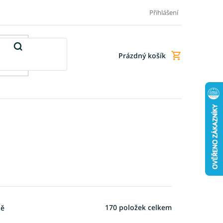
Doprava a platba
Doplňkové služby
Obchodní podmínky
Přihlášení
Prázdný košík
Nákupní
košík
170
položek celkem
ně