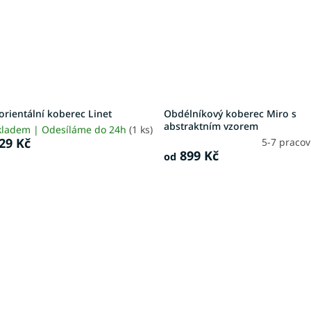
rientální koberec Linet
Obdélníkový koberec Miro s
abstraktním vzorem
kladem | Odesíláme do 24h
(1 ks)
29 Kč
5-7 praco
899 Kč
od