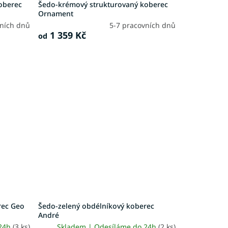
oberec
Šedo-krémový strukturovaný koberec
Ornament
vních dnů
5-7 pracovních dnů
1 359 Kč
od
rec Geo
Šedo-zelený obdélníkový koberec
André
 24h
(3 ks)
Skladem | Odesíláme do 24h
(2 ks)