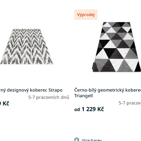
Výprodej
rný designový koberec Strapo
Černo-bílý geometrický kobere
Triangell
5-7 pracovních dnů
 Kč
5-7 praco
1 229 Kč
od
Více barev