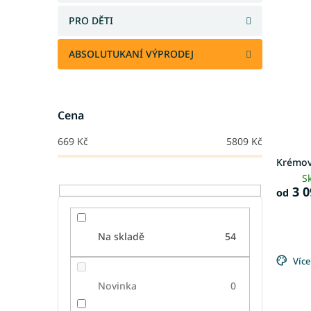
PRO DĚTI
ABSOLUTUKANÍ VÝPRODEJ
Cena
669
Kč
5809
Kč
Krémov
S
3 0
od
Na skladě
54
Více
Novinka
0