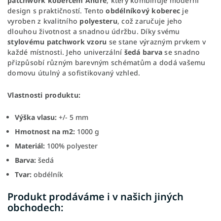
patchwork kobercem André
, který kombinuje moderní
design s praktičností. Tento
obdélníkový koberec
je
vyroben z kvalitního
polyesteru
, což zaručuje jeho
dlouhou životnost a snadnou údržbu. Díky svému
stylovému patchwork vzoru
se stane výrazným prvkem v
každé místnosti. Jeho univerzální
šedá barva
se snadno
přizpůsobí různým barevným schématům a dodá vašemu
domovu útulný a sofistikovaný vzhled.
Vlastnosti produktu:
Výška vlasu:
+/- 5 mm
Hmotnost na m2:
1000 g
Materiál:
100% polyester
Barva:
šedá
Tvar:
obdélník
Produkt prodáváme i v našich jiných
obchodech: