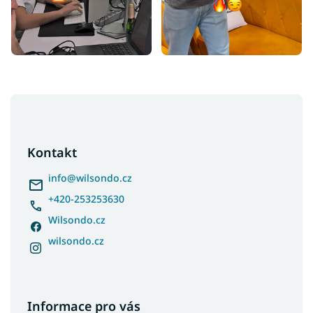
Z
á
p
a
Kontakt
t
í
info
@
wilsondo.cz
+420-253253630
Wilsondo.cz
wilsondo.cz
Informace pro vás