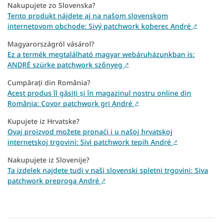
Nakupujete zo Slovenska?
Tento produkt nájdete aj na našom slovenskom
internetovom obchode: Sivý patchwork koberec André
↗
Magyarországról vásárol?
Ez a termék megtalálható magyar webáruházunkban is:
ANDRÉ szürke patchwork szőnyeg
↗
Cumpărați din România?
Acest produs îl găsiți și în magazinul nostru online din
România: Covor patchwork gri André
↗
Kupujete iz Hrvatske?
Ovaj proizvod možete pronaći i u našoj hrvatskoj
internetskoj trgovini: Sivi patchwork tepih André
↗
Nakupujete iz Slovenije?
Ta izdelek najdete tudi v naši slovenski spletni trgovini: Siva
patchwork preproga André
↗