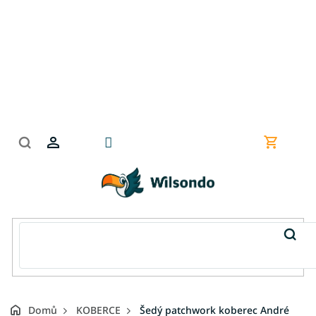
Přejít
na
obsah
Nákupní
košík
Domů
KOBERCE
Šedý patchwork koberec André