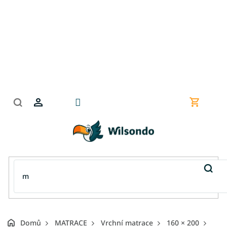
Přejít
na
obsah
Nákupní
košík
Domů
MATRACE
Vrchní matrace
160 × 200