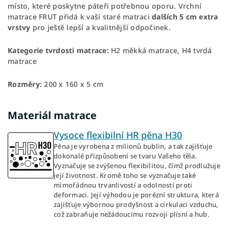
místo, které poskytne páteři potřebnou oporu. Vrchní
matrace FRUT přidá k vaší staré matraci
dalších 5 cm extra
vrstvy
pro ještě lepší a kvalitnější odpočinek.
Kategorie tvrdosti matrace:
H2 měkká matrace, H4 tvrdá
matrace
Rozměry:
200 x 160 x 5 cm
Materiál matrace
Vysoce flexibilní HR pěna H30
Pěna je vyrobena z milionů bublin, a tak zajišťuje
dokonalé přizpůsobení se tvaru Vašeho těla.
Vyznačuje se zvýšenou flexibilitou, čímž prodlužuje
její životnost. Kromě toho se vyznačuje také
mimořádnou trvanlivostí a odolností proti
deformaci. Její výhodou je porézní struktura, která
zajišťuje výbornou prodyšnost a cirkulaci vzduchu,
což zabraňuje nežádoucímu rozvoji plísní a hub.