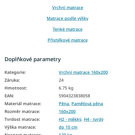
Vrchní matrace
Matrace podle výšky
Tenké matrace
Přistýlkové matrace
Matrace na sezení
Doplňkové parametry
Matrace na gauč
Kategorie
:
Vrchní matrace 160x200
Matrace na válendu
Záruka
:
24
Tenké matrace 160x200
Hmotnost
:
6.75 kg
EAN
:
5904323838058
Vrchní matrace tvrdé
Materiál matrace
:
Pěna
,
Paměťová pěna
Vrchní matrace 5 cm
Rozměr matrace
:
160x200
Tvrdost matrace
:
H2 - měkký
,
H4 - tvrdý
Výška matrace
:
do 10 cm
Nosnost matrace
:
120 kg