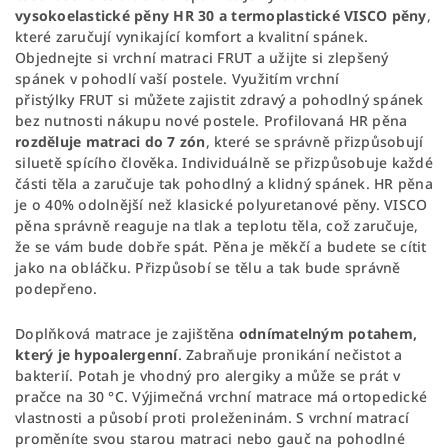
vysokoelastické pěny HR 30 a termoplastické VISCO pěny
,
které zaručují vynikající komfort a kvalitní spánek.
Objednejte si vrchní matraci FRUT a užijte si zlepšený
spánek v pohodlí vaší postele. Využitím vrchní
přistýlky FRUT si můžete zajistit zdravý a pohodlný spánek
bez nutnosti nákupu nové postele. Profilovaná HR pěna
rozděluje matraci do 7 zón
, které se správně přizpůsobují
siluetě spícího člověka. Individuálně se přizpůsobuje každé
části těla a zaručuje tak pohodlný a klidný spánek. HR pěna
je o 40% odolnější než klasické polyuretanové pěny. VISCO
pěna správně reaguje na tlak a teplotu těla, což zaručuje,
že se vám bude dobře spát. Pěna je měkčí a budete se cítit
jako na obláčku. Přizpůsobí se tělu a tak bude správně
podepřeno.
Doplňková matrace je zajištěna
odnímatelným potahem,
který je hypoalergenní
. Zabraňuje pronikání nečistot a
bakterií. Potah je vhodný pro alergiky a může se prát v
pračce na 30 °C. Výjimečná vrchní matrace má ortopedické
vlastnosti a působí proti proleženinám. S vrchní matrací
proměníte svou starou matraci nebo gauč na pohodlné