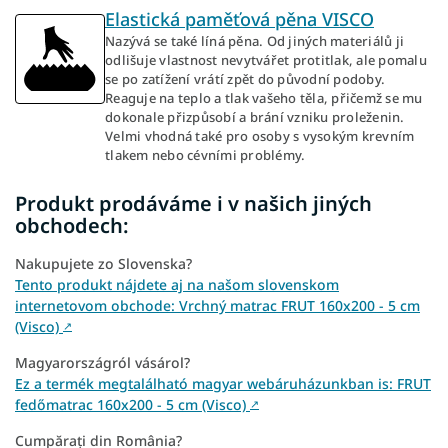
Elastická paměťová pěna VISCO
Nazývá se také líná pěna. Od jiných materiálů ji
odlišuje vlastnost nevytvářet protitlak, ale pomalu
se po zatížení vrátí zpět do původní podoby.
Reaguje na teplo a tlak vašeho těla, přičemž se mu
dokonale přizpůsobí a brání vzniku proleženin.
Velmi vhodná také pro osoby s vysokým krevním
tlakem nebo cévními problémy.
Produkt prodáváme i v našich jiných
obchodech:
Nakupujete zo Slovenska?
Tento produkt nájdete aj na našom slovenskom
internetovom obchode: Vrchný matrac FRUT 160x200 - 5 cm
(Visco)
↗
Magyarországról vásárol?
Ez a termék megtalálható magyar webáruházunkban is: FRUT
fedőmatrac 160x200 - 5 cm (Visco)
↗
Cumpărați din România?