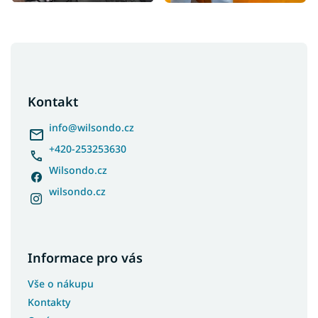
Z
á
p
a
Kontakt
t
í
info
@
wilsondo.cz
+420-253253630
Wilsondo.cz
wilsondo.cz
Informace pro vás
Vše o nákupu
Kontakty