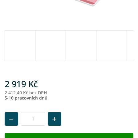
2 919 Kč
2 412,40 Kč bez DPH
M
5-10 pracovních dnů
ce