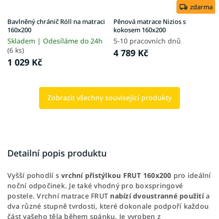
zdarma
Bavlněný chránič Róll na matraci
Pěnová matrace Nizios s
160x200
kokosem 160x200
Skladem | Odesíláme do 24h
5-10 pracovních dnů
(6 ks)
4 789 Kč
1 029 Kč
Zobrazit všechny související produkty
Detailní popis produktu
Vyšší pohodlí s
vrchní přistýlkou FRUT 160x200
pro ideální
noční odpočinek. Je také vhodný pro boxspringové
postele. Vrchní matrace FRUT
nabízí dvoustranné použití
a
dva různé stupně tvrdosti, které dokonale podpoří každou
část vašeho těla během spánku. Je vyroben z