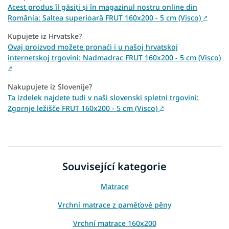
Acest produs îl găsiți și în magazinul nostru online din
România: Saltea superioară FRUT 160x200 - 5 cm (Visco)
↗
Kupujete iz Hrvatske?
Ovaj proizvod možete pronaći i u našoj hrvatskoj
internetskoj trgovini: Nadmadrac FRUT 160x200 - 5 cm (Visco)
↗
Nakupujete iz Slovenije?
Ta izdelek najdete tudi v naši slovenski spletni trgovini:
Zgornje ležišče FRUT 160x200 - 5 cm (Visco)
↗
Související kategorie
Matrace
Vrchní matrace z paměťové pěny
Vrchní matrace 160x200