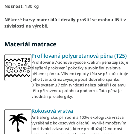
Nosnost:
130 kg
Některé barvy materiálů i detaily prošití se mohou lišit v
závislosti na výrobě.
Materiál matrace
Profilovaná polyuretanová pěna (T25)
Profilovaná 7-zónová vysoce kvalitní pěna zajišťuje
zlepšení prokrvení pokožky a uvolnění svalstva
během spánku. Vlivem teploty těla se přizpůsobuje
jeho tvaru, čímž zvyšuje pocit dobrého spánku.
Díky systému 7 zón tvrdosti nabízí páteři i celému
tělu přirozenou polohu a podporu. Tato pěna je
vhodná i pro alergiky.
Kokosová vrstva
Antialergická, přírodní a 100% ekologická vrstva
vyráběná z kokosových ořechů. Vyniká množstvím
pozitivních vlasností, které prodlužují životnost