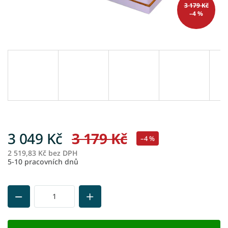
3 179 Kč
–4 %
3 049 Kč
3 179 Kč
–4 %
2 519,83 Kč bez DPH
M
5-10 pracovních dnů
ce