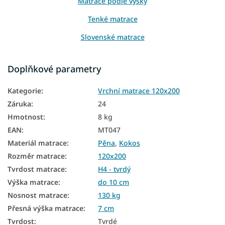
Matrace podle výšky
Tenké matrace
Slovenské matrace
Přistýlkové matrace
Doplňkové parametry
Matrace na sezení
Kategorie
:
Vrchní matrace 120x200
Matrace na gauč
Záruka
:
24
Matrace na válendu
Hmotnost
:
8 kg
Vrchní matrace Aloe Vera
EAN
:
MT047
Materiál matrace
:
Pěna
,
Kokos
Levné matrace 120x200
Rozměr matrace
:
120x200
Tenké matrace 120x200
Tvrdost matrace
:
H4 - tvrdý
Výška matrace
:
do 10 cm
Vrchní matrace tvrdé
Nosnost matrace
:
130 kg
Vrchní matrace 7 cm
Přesná výška matrace
:
7 cm
Tvrdost
:
Tvrdé