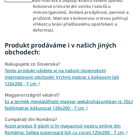
vaší matrace a zlepšují kvalitu vašeho spánku.
Kokosová vrstva brání vzniku roztočů a
mikroorganismů, dodává prodyšnost, pevnost a
pružnost. Matrace s kokosovou vrstvou pohlcují
vlhkost a brání předčasnému opotřebení a
deformaci.
Produkt prodáváme i v našich jiných
obchodech:
Nakupujete zo Slovenska?
Tento produkt nájdete aj na našom slovenskom
internetovom obchode: Vrchný matrac s kokosom Igli
120x200 - 7 cm
↗
Magyarországról vásárol?
Ez a termék megtalálható magyar webáruházunkban is: IGLI
fedőmatrac kókusszal 120x200 - 7 cm
↗
Cumpărați din România?
Acest produs îl găsiți și în magazinul nostru online din
România: Saltea superioară Igli cu cocos 120x200 - 7 cm
↗