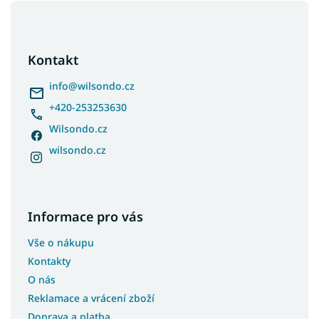
Z
á
p
a
Kontakt
t
í
info
@
wilsondo.cz
+420-253253630
Wilsondo.cz
wilsondo.cz
Informace pro vás
Vše o nákupu
Kontakty
O nás
Reklamace a vrácení zboží
Doprava a platba