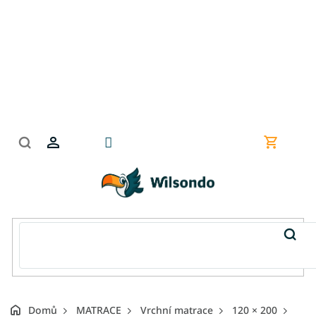
Přejít
na
obsah
Nákupní
košík
Domů
MATRACE
Vrchní matrace
120 × 200