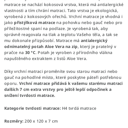
matrace se nachází kokosová vrstva, která má antialergické
vlastnosti a tím chrání matraci. Tato vrstva je ekologická,
vyrobená z kokosových ořechů. Vrchní matrace je vhodná i
jako
přistýlková matrace
na pohovku nebo gauč nebo pro
příležitostné spaní na podlaze. Je
vyrobená tak, aby
správně reagovala na tlak a teplotu Vašeho těla, a tak se
mu dokonale přizpůsobí. Matrace má
antialergický
odnímatelný potah Aloe Vera na zip
, který je pratelný v
pračce na
30 °C
. Potah je vyroben z přírodního vlákna
napuštěného extraktem z listů Aloe Vera.
Díky vrchní matraci proměníte svou starou matraci nebo
gauč na pohodlné místo, které poskytne páteři potřebnou
oporu.
Vrchní matrace přidává k vašemu starému matraci
dalších 7 cm extra vrstvy pro ještě lepší odpočinek a
snížení tvrdosti matrace.
Kategorie tvrdosti matrace:
H4 tvrdá matrace
Rozměry:
200 x 120 x 7 cm