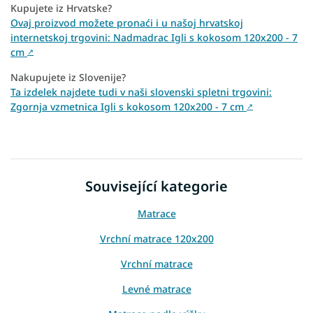
Kupujete iz Hrvatske?
Ovaj proizvod možete pronaći i u našoj hrvatskoj
internetskoj trgovini: Nadmadrac Igli s kokosom 120x200 - 7
cm
↗
Nakupujete iz Slovenije?
Ta izdelek najdete tudi v naši slovenski spletni trgovini:
Zgornja vzmetnica Igli s kokosom 120x200 - 7 cm
↗
Související kategorie
Matrace
Vrchní matrace 120x200
Vrchní matrace
Levné matrace