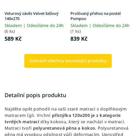
Velurový závěs Velvet béžový
Prošívaný přehoz na postel
140x270
Pompoo
Skladem | Odesíláme do 24h
Skladem | Odesíláme do 24h
(6 ks)
(1 ks)
589 Kč
839 Kč
Zobrazit všechny související produkty
Detailní popis produktu
Najděte opět pohodlí na vaši staré matraci s doplňkovým
matracem Igli. Vrchní
přistýlka 120x200 je z kategorie
tvrdých matrací
díky kokosu, který se nachází v matraci.
Matraci tvoří
polyuretanová pěna a kokos.
Polyuretanová
pěna má vysokou odolnost vůči deformacím. Uprostřed