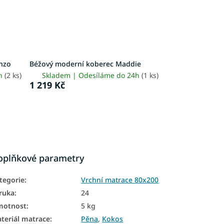
Enzo
Béžový moderní koberec Maddie
4h
(2 ks)
Skladem | Odesíláme do 24h
(1 ks)
1 219 Kč
oplňkové parametry
tegorie
:
Vrchní matrace 80x200
ruka
:
24
motnost
:
5 kg
teriál matrace
:
Pěna
,
Kokos