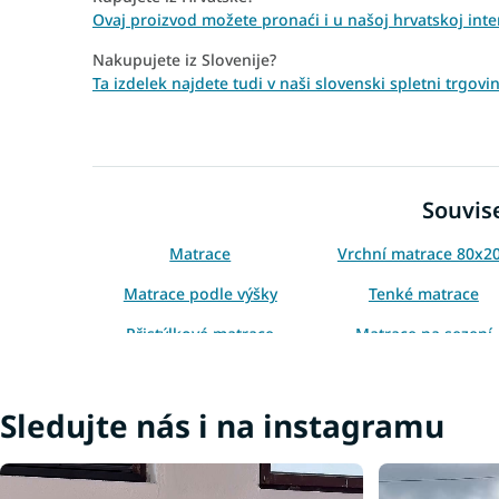
Ovaj proizvod možete pronaći i u našoj hrvatskoj int
Nakupujete iz Slovenije?
Ta izdelek najdete tudi v naši slovenski spletni trgov
Souvise
Matrace
Vrchní matrace 80x2
Matrace podle výšky
Tenké matrace
Přistýlkové matrace
Matrace na sezení
Vrchní matrace Aloe Vera
Sledujte nás i na instagramu
Levné matrace 80x200
Tenké matrace 80x2