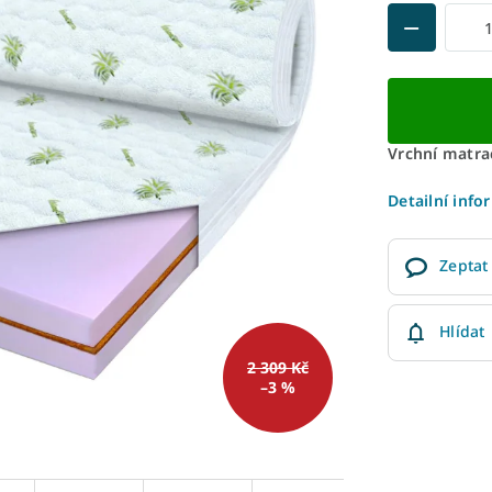
Vrchní matrac
Detailní info
Zeptat
Hlídat
2 309 Kč
–3 %