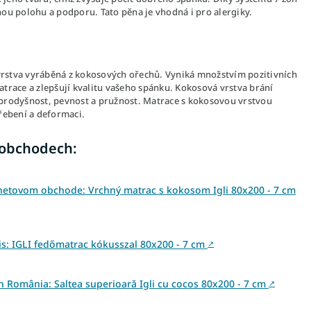
enou polohu a podporu. Tato pěna je vhodná i pro alergiky.
 vrstva vyráběná z kokosových ořechů. Vyniká množstvím pozitivních
matrace a zlepšují kvalitu vašeho spánku. Kokosová vrstva brání
prodyšnost, pevnost a pružnost. Matrace s kokosovou vrstvou
řebení a deformaci.
 obchodech:
netovom obchode: Vrchný matrac s kokosom Igli 80x200 - 7 cm
: IGLI fedőmatrac kókusszal 80x200 - 7 cm
↗
din România: Saltea superioară Igli cu cocos 80x200 - 7 cm
↗