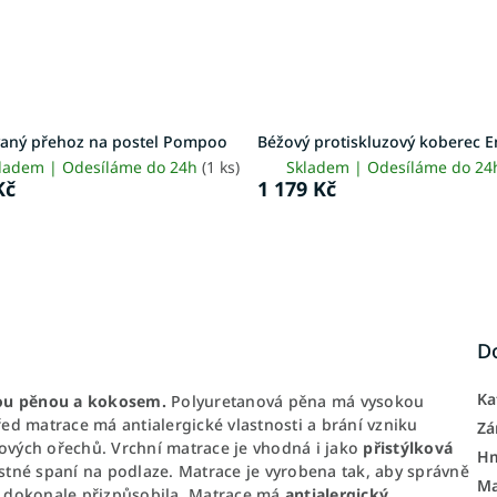
vaný přehoz na postel Pompoo
Béžový protiskluzový koberec 
ladem | Odesíláme do 24h
(1 ks)
Skladem | Odesíláme do 2
Kč
1 179 Kč
D
Ka
vou pěnou a kokosem.
Polyuretanová pěna má vysokou
d matrace má antialergické vlastnosti a brání vzniku
Zá
sových ořechů. Vrchní matrace je vhodná i jako
přistýlková
H
tné spaní na podlaze. Matrace je
vyrobena tak, aby správně
Ma
mu dokonale přizpůsobila. Matrace má
antialergický