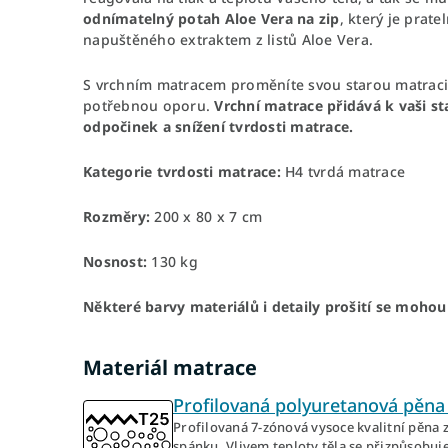
odnímatelný potah Aloe Vera na zip
, který je prat
napuštěného extraktem z listů Aloe Vera.
S vrchním matracem proměníte svou starou matraci
potřebnou oporu.
Vrchní matrace přidává k vaši sta
odpočinek a snížení tvrdosti matrace.
Kategorie tvrdosti matrace:
H4 tvrdá matrace
Rozměry:
200 x 80 x 7 cm
Nosnost:
130 kg
Některé barvy materiálů i detaily prošití se mohou l
Materiál matrace
Profilovaná polyuretanová pěna 
Profilovaná 7-zónová vysoce kvalitní pěna 
spánku. Vlivem teploty těla se přizpůsobuj