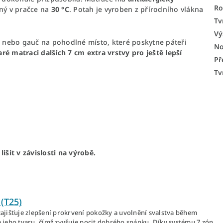
Ro
elný v pračce na
30 °C
. Potah je vyroben z přírodního vlákna
Tv
Vý
 nebo gauč na pohodlné místo, které poskytne páteři
No
ré matraci dalších 7 cm extra vrstvy pro ještě lepší
Př
Tv
išit v závislosti na výrobě.
(T25)
zajišťuje zlepšení prokrvení pokožky a uvolnění svalstva během
e jeho tvaru, čímž zvyšuje pocit dobrého spánku. Díky systému 7 zón