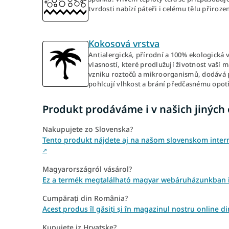
tvrdosti nabízí páteři i celému tělu přiroz
Kokosová vrstva
Antialergická, přírodní a 100% ekologická
vlasností, které prodlužují životnost vaší 
vzniku roztočů a mikroorganismů, dodává 
pohlcují vlhkost a brání předčasnému opot
Produkt prodáváme i v našich jiných
Nakupujete zo Slovenska?
Tento produkt nájdete aj na našom slovenskom inter
↗
Magyarországról vásárol?
Ez a termék megtalálható magyar webáruházunkban is
Cumpărați din România?
Acest produs îl găsiți și în magazinul nostru online 
Kupujete iz Hrvatske?