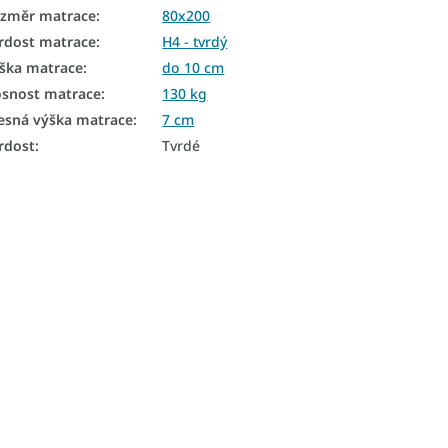
změr matrace
:
80x200
rdost matrace
:
H4 - tvrdý
ška matrace
:
do 10 cm
snost matrace
:
130 kg
esná výška matrace
:
7 cm
rdost
:
Tvrdé