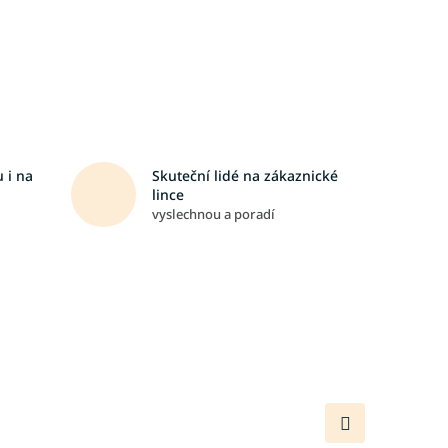
 i na
Skuteční lidé na zákaznické
lince
vyslechnou a poradí
Další
produkt