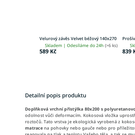
Velurový závěs Velvet béžový 140x270
Proší
Skladem | Odesíláme do 24h
(>6 ks)
Sk
589 Kč
839 
Detailní popis produktu
Doplňková vrchní přistýlka 80x200 s polyuretano
odolnost vůči deformacím. Kokosová vložka uprostře
roztočů. Tato vrstva je ekologická vyrobená z koko
matrace
na pohovky nebo gauče nebo pro příležitos
reagovala na tlak a teplotu Vašeho těla, a tak se 