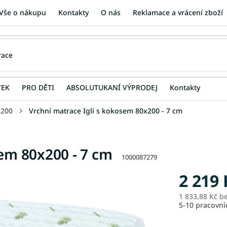
Vše o nákupu
Kontakty
O nás
Reklamace a vrácení zboží
TEK
PRO DĚTI
ABSOLUTUKANÍ VÝPRODEJ
Kontakty
 200
Vrchní matrace Igli s kokosem 80x200 - 7 cm
sem 80x200 - 7 cm
1000087279
2 219 
1 833,88 Kč b
5-10 pracovn