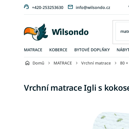
Přejít
+420-253253630
info@wilsondo.cz
na
obsah
MATRACE
KOBERCE
BYTOVÉ DOPLŇKY
NÁBY
Domů
MATRACE
Vrchní matrace
80 ×
Vrchní matrace Igli s koko