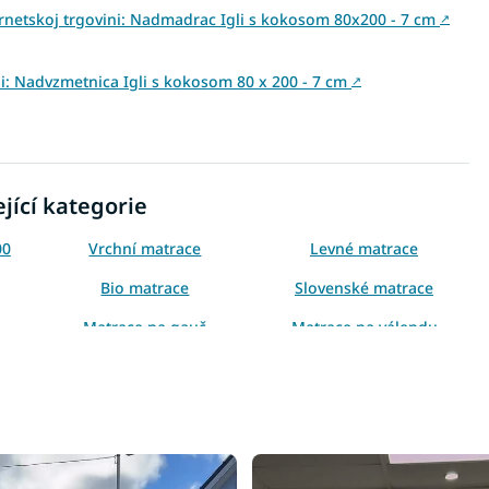
ernetskoj trgovini: Nadmadrac Igli s kokosom 80x200 - 7 cm
↗
ini: Nadvzmetnica Igli s kokosom 80 x 200 - 7 cm
↗
jící kategorie
00
Vrchní matrace
Levné matrace
Bio matrace
Slovenské matrace
Matrace na gauč
Matrace na válendu
00
Vrchní matrace tvrdé
Vrchní matrace 7 cm