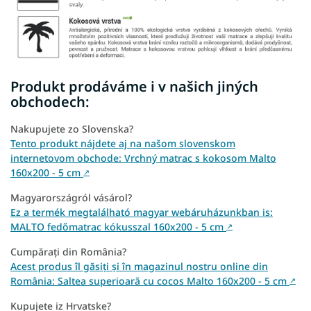
Produkt prodáváme i v našich jiných
obchodech:
Nakupujete zo Slovenska?
Tento produkt nájdete aj na našom slovenskom
internetovom obchode: Vrchný matrac s kokosom Malto
160x200 - 5 cm
↗
Magyarországról vásárol?
Ez a termék megtalálható magyar webáruházunkban is:
MALTO fedőmatrac kókusszal 160x200 - 5 cm
↗
Cumpărați din România?
Acest produs îl găsiți și în magazinul nostru online din
România: Saltea superioară cu cocos Malto 160x200 - 5 cm
↗
Kupujete iz Hrvatske?