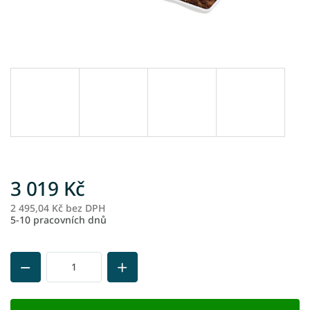
3 019 Kč
2 495,04 Kč bez DPH
M
5-10 pracovních dnů
ce