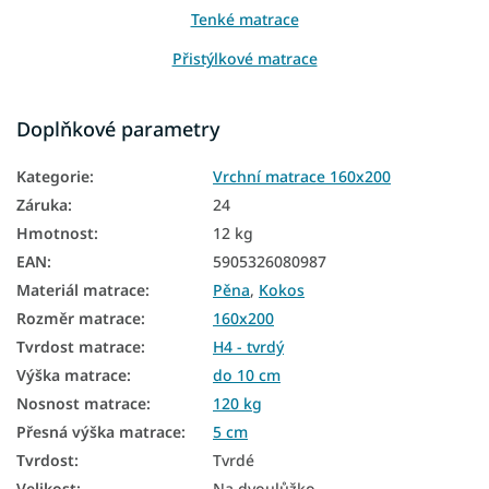
Tenké matrace
Přistýlkové matrace
Matrace na sezení
Doplňkové parametry
Matrace na gauč
Kategorie
:
Vrchní matrace 160x200
Matrace na válendu
Záruka
:
24
Levné matrace 160x200
Hmotnost
:
12 kg
EAN
:
5905326080987
Tenké matrace 160x200
Materiál matrace
:
Pěna
,
Kokos
Vrchní matrace tvrdé
Rozměr matrace
:
160x200
Vrchní matrace 5 cm
Tvrdost matrace
:
H4 - tvrdý
Výška matrace
:
do 10 cm
Nosnost matrace
:
120 kg
Přesná výška matrace
:
5 cm
Tvrdost
:
Tvrdé
Velikost
:
Na dvoulůžko