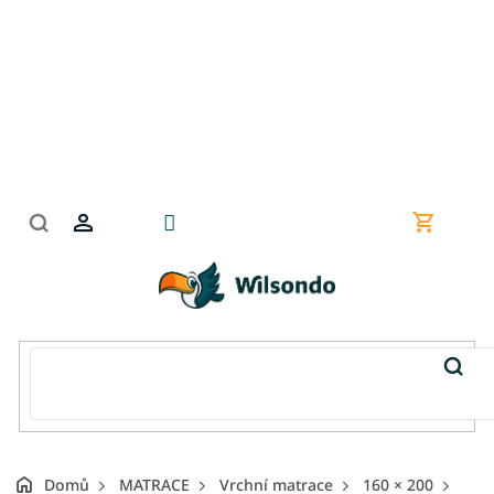
Přejít
na
obsah
Nákupní
košík
Domů
MATRACE
Vrchní matrace
160 × 200