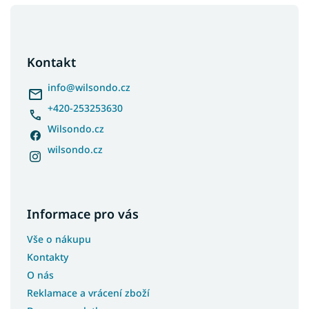
Z
á
p
a
Kontakt
t
í
info
@
wilsondo.cz
+420-253253630
Wilsondo.cz
wilsondo.cz
Informace pro vás
Vše o nákupu
Kontakty
O nás
Reklamace a vrácení zboží