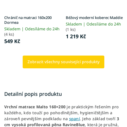
Chránič na matraci 160x200
Béžový moderní koberec Maddie
Dormea
Skladem | Odesíláme do 24h
Skladem | Odesíláme do 24h
(1 ks)
(4 ks)
1 219 Kč
549 Kč
Zobrazit všechny související produkty
Detailní popis produktu
Vrchní matrace Malto 160×200
je praktickým řešením pro
každého, kdo touží po pohodlnějším, hygieničtějším a
zároveň pevnějším podkladu na
spaní
. Jeho základ tvoří
3
cm vysoká profilovaná pěna RavineBlue
, která je pružná,