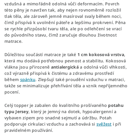
vzdušná a mimořádně odolná vůči deformacím. Povrch
této pěny je navržen tak, aby nejen rovnoměrně rozložil
tlak těla, ale zároveň jemně masíroval svaly během noci,
čímž přispívá k uvolnění páteře a lepšímu prokrvení. Pěna
se rychle přizpůsobí tvaru těla, ale po odlehčení se vrací
do původního stavu, čímž zaručuje dlouhou životnost
matrace.
Důležitou součástí matrace je také
1 cm kokosová vrstva
,
která mu dodává potřebnou pevnost a stabilitu. Kokosová
vlákna jsou přirozeně
antialergická
a odolná vůči vlhkosti,
což výrazně přispívá k čistému a zdravému prostředí
během
spánku
. Zlepšují také proudění vzduchu v matraci,
takže se minimalizuje přehřívání těla a vznik nepříjemného
pocení.
Celý topper je zabalen do kvalitního prošívaného
potahu
typu Jersey
, který je jemný na dotek, hypoalergenní a
vybaven zipem pro snadné sejmutí a údržbu. Potah
podporuje cirkulaci vzduchu a zachovává si
svěžest
i při
pravidelném používání.