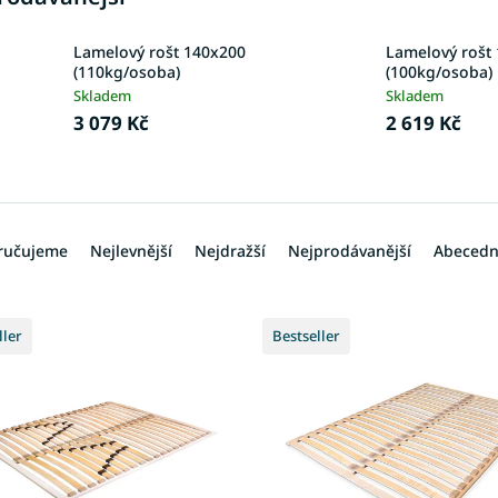
Lamelový rošt 140x200
Lamelový rošt
(110kg/osoba)
(100kg/osoba)
Skladem
Skladem
3 079 Kč
2 619 Kč
ručujeme
Nejlevnější
Nejdražší
Nejprodávanější
Abeced
ller
Bestseller