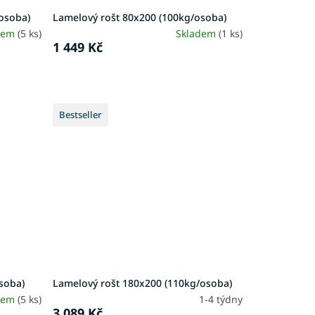
osoba)
Lamelový rošt 80x200 (100kg/osoba)
dem
(5 ks)
Skladem
(1 ks)
1 449 Kč
Bestseller
soba)
Lamelový rošt 180x200 (110kg/osoba)
dem
(5 ks)
1-4 týdny
3 089 Kč