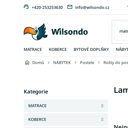
Přejít
+420-253253630
info@wilsondo.cz
na
obsah
MATRACE
KOBERCE
BYTOVÉ DOPLŇKY
NÁBY
Domů
NÁBYTEK
Postele
Rošty do pos
P
o
s
Přeskočit
Lam
t
Kategorie
kategorie
r
a
MATRACE
n
n
KOBERCE
í
Nejp
p