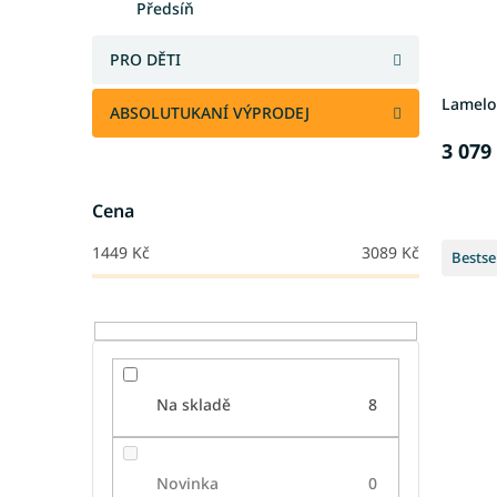
Předsíň
d
t
u
ů
PRO DĚTI
k
t
Lamelo
ů
ABSOLUTUKANÍ VÝPRODEJ
3 079
Cena
1449
Kč
3089
Kč
Bestse
Na skladě
8
Novinka
0