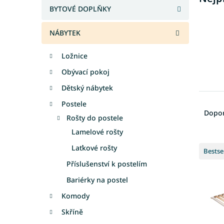
a
BYTOVÉ DOPLŇKY
n
e
NÁBYTEK
l
Ložnice
Obývací pokoj
Dětský nábytek
Ř
Postele
a
Dopo
Rošty do postele
z
e
Lamelové rošty
V
n
Laťkové rošty
Bestse
ý
í
Příslušenství k postelím
p
p
i
r
Bariérky na postel
s
o
Komody
p
d
r
u
Skříně
o
k