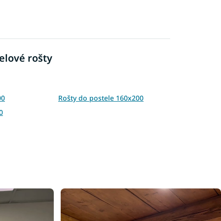
elové rošty
00
Rošty do postele 160x200
0