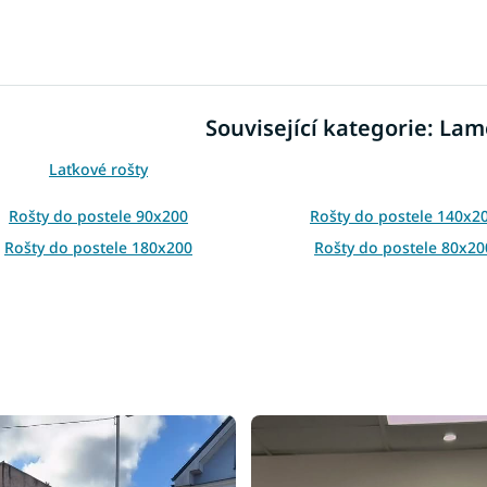
O
v
l
á
d
Související kategorie: Lam
a
c
í
Laťkové rošty
p
r
Rošty do postele 90x200
Rošty do postele 140x2
v
Rošty do postele 180x200
Rošty do postele 80x20
k
y
v
ý
p
i
s
u