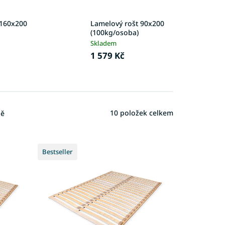
 160x200
Lamelový rošt 90x200
(100kg/osoba)
Skladem
1 579 Kč
10
položek celkem
ně
Bestseller