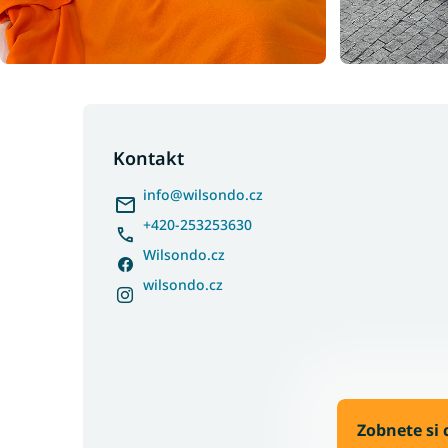
Z
á
p
Kontakt
a
info
@
wilsondo.cz
t
í
+420-253253630
Wilsondo.cz
wilsondo.cz
Zobnete si 