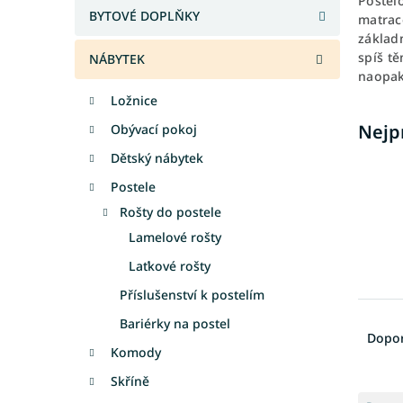
Postelo
a
BYTOVÉ DOPLŇKY
matrac
n
základ
e
spíš tě
NÁBYTEK
l
naopak
Ložnice
Nejp
Obývací pokoj
Dětský nábytek
Postele
Rošty do postele
Lamelové rošty
Laťkové rošty
Příslušenství k postelím
Ř
Bariérky na postel
a
Dopo
z
Komody
e
Skříně
V
n