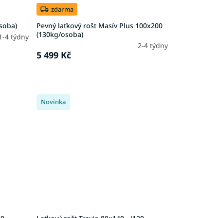
zdarma
soba)
Pevný laťkový rošt Masív Plus 100x200
(130kg/osoba)
1-4 týdny
2-4 týdny
5 499 Kč
Novinka