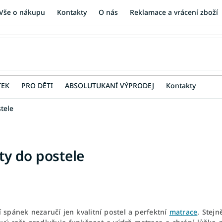
Vše o nákupu
Kontakty
O nás
Reklamace a vrácení zboží
TEK
PRO DĚTI
ABSOLUTUKANÍ VÝPRODEJ
Kontakty
tele
ty do postele
í spánek nezaručí jen kvalitní postel a perfektní
matrace
. Stejn