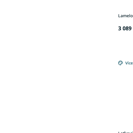
Lamelo
3 089
Více