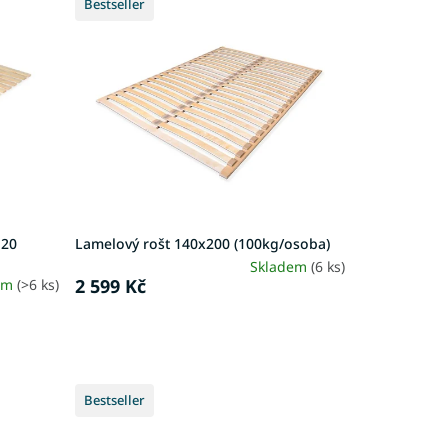
Bestseller
120
Lamelový rošt 140x200 (100kg/osoba)
Skladem
(6 ks)
2 599 Kč
em
(>6 ks)
Bestseller