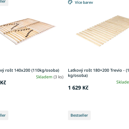
ller
Více barev
vý rošt 140x200 (110kg/osoba)
Laťkový rošt 180×200 Trevio - (
kg/osoba)
Skladem
(3 ks)
 Kč
Sklad
1 629 Kč
ller
Bestseller