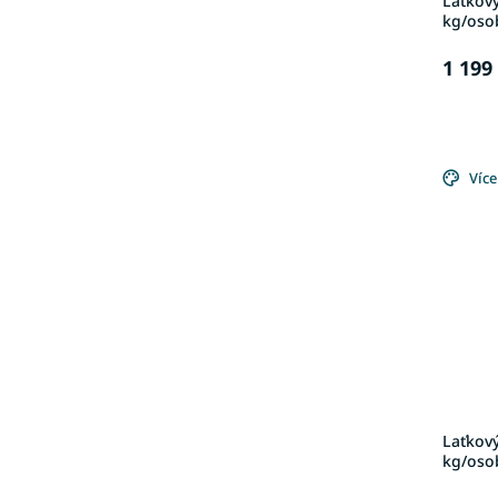
Laťkový
kg/oso
1 199
Více
Laťkový
kg/oso