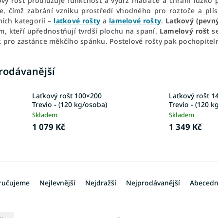
vý rošt prodlužuje funkčnost a výdrž matrace a chrání lůžko pro
e, čímž zabrání vzniku prostředí vhodného pro roztoče a plí
ních kategorií –
laťkové rošty
a
lamelové rošty
.
Laťkový (pevný
m, kteří upřednostňují tvrdší plochu na spaní.
Lamelový rošt
se
 pro zastánce měkčího spánku. Postelové rošty pak pochopitel
rodávanější
Laťkový rošt 100×200
Laťkový rošt 1
Trevio - (120 kg/osoba)
Trevio - (120 k
Skladem
Skladem
1 079 Kč
1 349 Kč
ručujeme
Nejlevnější
Nejdražší
Nejprodávanější
Abeced