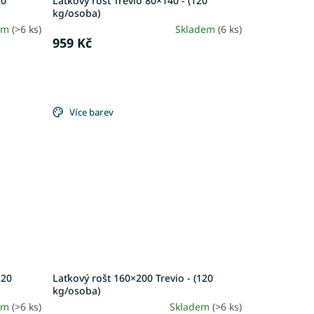
20
Laťkový rošt Trevio 80×140 - (120
kg/osoba)
em
(>6 ks)
Skladem
(6 ks)
959 Kč
Více barev
120
Laťkový rošt 160×200 Trevio - (120
kg/osoba)
em
(>6 ks)
Skladem
(>6 ks)