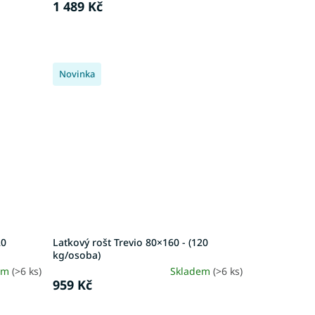
1 489 Kč
Novinka
20
Laťkový rošt Trevio 80×160 - (120
kg/osoba)
em
(>6 ks)
Skladem
(>6 ks)
959 Kč