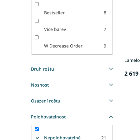
Bestseller
8
Více barev
7
W Decrease Order
9
Lamelo
Druh roštu
2 619
Nosnost
Osazení roštu
Polohovatelnost
Nepolohovatelné
21