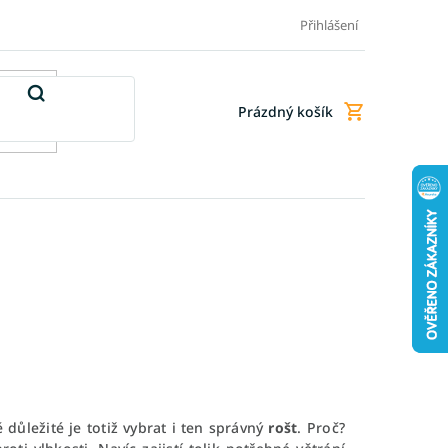
Doprava a platba
Doplňkové služby
Obchodní podmínky
Přihlášení
Prázdný košík
Nákupní
košík
ě důležité je totiž vybrat i ten správný
rošt
. Proč?