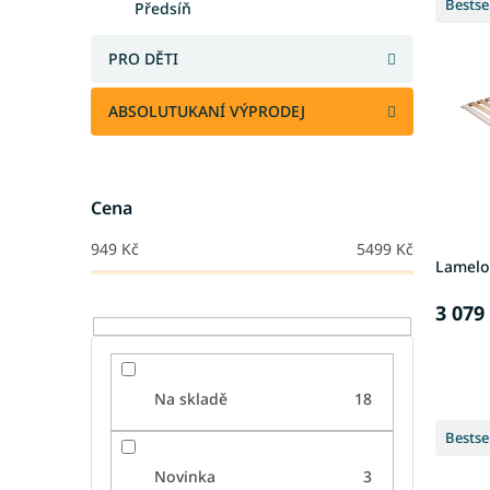
Bestse
Předsíň
ý
í
p
p
i
r
PRO DĚTI
s
o
p
d
ABSOLUTUKANÍ VÝPRODEJ
r
u
o
k
d
t
u
ů
Cena
k
949
Kč
5499
Kč
t
Lamelo
ů
3 079
Na skladě
18
Bestse
Novinka
3