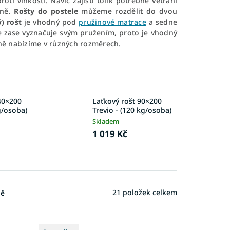
ti vlhkosti. Navíc zajistí tolik potřebné větrání
sně.
Rošty do postele
můžeme rozdělit do dvou
) rošt
je vhodný pod
pružinové matrace
a sedne
 zase vyznačuje svým pružením, proto je vhodný
ně nabízíme v různých rozměrech.
40×200
Laťkový rošt 90×200
g/osoba)
Trevio - (120 kg/osoba)
Skladem
1 019 Kč
21
položek celkem
ně