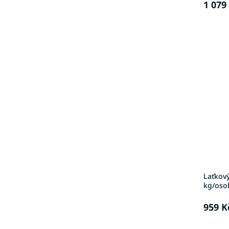
1 079
Laťkový
kg/oso
959 K