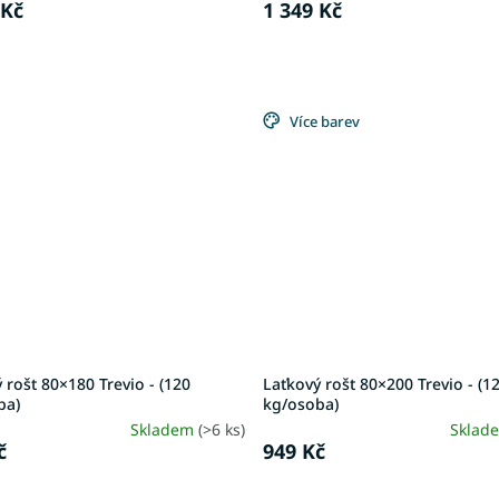
 Kč
1 349 Kč
Více barev
 rošt 80×180 Trevio - (120
Laťkový rošt 80×200 Trevio - (1
ba)
kg/osoba)
Skladem
(>6 ks)
Sklad
č
949 Kč