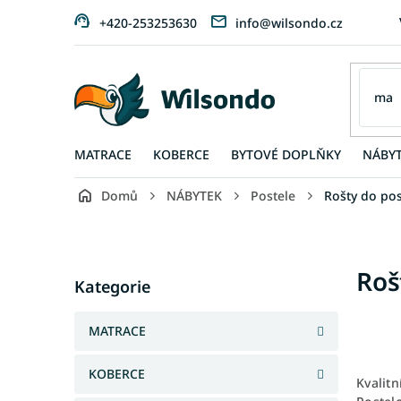
Přejít
+420-253253630
info@wilsondo.cz
na
obsah
MATRACE
KOBERCE
BYTOVÉ DOPLŇKY
NÁBY
Domů
NÁBYTEK
Postele
Rošty do pos
P
o
s
Přeskočit
Roš
t
Kategorie
kategorie
r
a
MATRACE
n
n
KOBERCE
í
Kvalitn
p