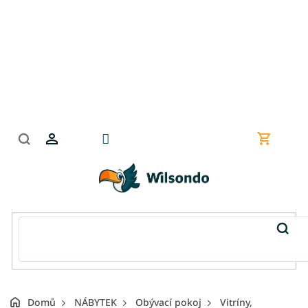
Přejít
na
obsah
Nákupní
košík
Domů
NÁBYTEK
Obývací pokoj
Vitríny,