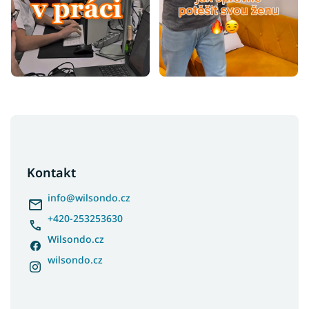
Z
á
p
a
Kontakt
t
í
info
@
wilsondo.cz
+420-253253630
Wilsondo.cz
wilsondo.cz