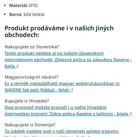
Materiál:
DTD
Barva:
bílá lesklá
Produkt prodáváme i v našich jiných
obchodech:
Nakupujete zo Slovenska?
Tento produkt nájdete aj na našom slovenskom
internetovom obchode: Závesná polica so zásuvkou Navene -
biela
↗
Magyarországról vásárol?
Ez a termék megtalálható magyar webáruházunkban is:
NAVENE fali polc fiókkal - fehér
↗
Kupujete iz Hrvatske?
Ovaj proizvod možete pronaći i u našoj hrvatskoj
internetskoj trgovini: Zidna polica Navene s ladicom - bijela
↗
Nakupujete iz Slovenije?
Ta izdelek najdete tudi v naši slovenski spletni trgovini: