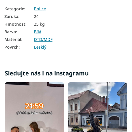
Kategorie
:
Police
Záruka
:
24
Hmotnost
:
25 kg
Barva
:
Bílá
Materiál
:
DTD/MDF
Povrch
:
Lesklý
Sledujte nás i na instagramu