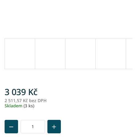
3 039 Kč
2 511,57 Kč bez DPH
M
Skladem
(3 ks)
ce