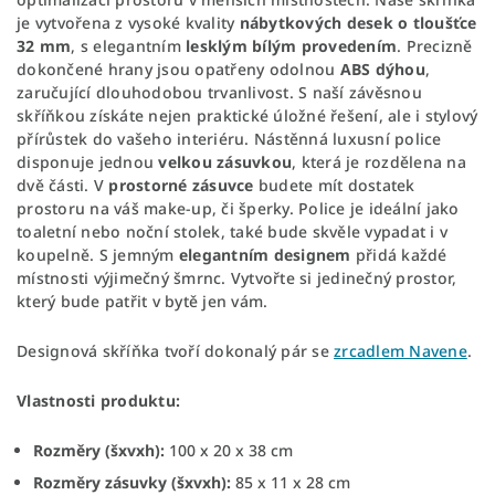
je vytvořena z vysoké kvality
nábytkových desek o tloušťce
32 mm
, s elegantním
lesklým bílým provedením
. Precizně
dokončené hrany jsou opatřeny odolnou
ABS dýhou
,
zaručující dlouhodobou trvanlivost. S naší závěsnou
skříňkou získáte nejen praktické úložné řešení, ale i stylový
přírůstek do vašeho interiéru. Nástěnná luxusní police
disponuje jednou
velkou zásuvkou
, která je rozdělena na
dvě části. V
prostorné zásuvce
budete mít dostatek
prostoru na váš make-up, či šperky. Police je ideální jako
toaletní nebo noční stolek, také bude skvěle vypadat i v
koupelně. S jemným
elegantním designem
přidá každé
místnosti výjimečný šmrnc. Vytvořte si jedinečný prostor,
který bude patřit v bytě jen vám.
Designová skříňka tvoří dokonalý pár se
zrcadlem Navene
.
Vlastnosti produktu:
Rozměry (šxvxh):
100 x 20 x 38 cm
Rozměry zásuvky (šxvxh):
85 x 11 x 28 cm