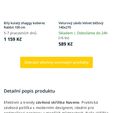
Bílý kulatý shaggy koberec
Velurový závěs Velvet béžový
Rabbit 100 cm
140x270
5-7 pracovních dnů
Skladem | Odesíláme do 24h
(>6 ks)
1 159 Kč
589 Kč
Zobrazit všechny související produkty
Detailní popis produktu
Efektivní a trendy
závěsná skříňka Navene
. Praktická
závěsná polička s moderním designem, ideální pro
optimalizaci prostoru v menších místnostech. Naše skříňka