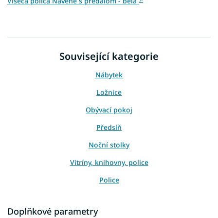
Viseča polica Navene s predalom - bela
↗
Související kategorie
Nábytek
Ložnice
Obývací pokoj
Předsíň
Noční stolky
Vitríny, knihovny, police
Police
Skříňky
Doplňkové parametry