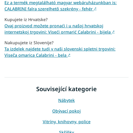
Ez a termék megtalálható magyar webáruházunkban is:
CALABRINI falra szerelhető szekrény - fehér
↗
Kupujete iz Hrvatske?
Ovaj proizvod možete pronaći i u našoj hrvatskoj
internetskoj trgovini: Viseći ormarić Calabrini - bijela
↗
Nakupujete iz Slovenije?
Ta izdelek najdete tudi v naši slovenski spletni trgovini:
Viseča omarica Calabrini - bela
↗
Související kategorie
Nábytek
Obývací pokoj
Vitríny, knihovny, police
Skříňky