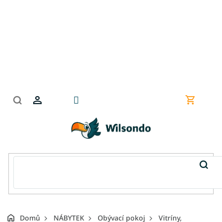
Přejít
na
obsah
Nákupní
košík
Domů
NÁBYTEK
Obývací pokoj
Vitríny,