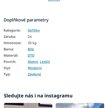
Doplňkové parametry
Kategorie
:
Skříňky
Záruka
:
24
Hmotnost
:
20 kg
Barva
:
Bílá
Materiál
:
DTD
Povrch
:
Matný
,
Lesklý
Styl
:
Moderní
Typ
:
Závěsné
Sledujte nás i na instagramu