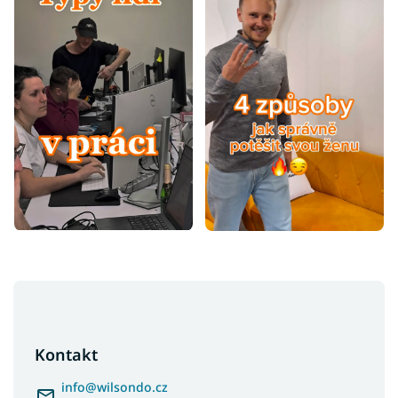
Z
á
p
a
Kontakt
t
í
info
@
wilsondo.cz