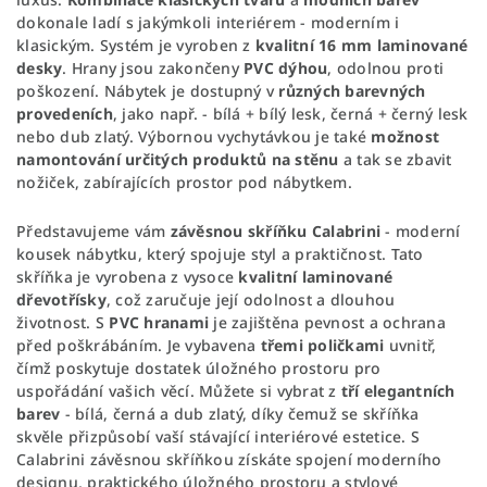
dokonale ladí s jakýmkoli interiérem - moderním i
klasickým. Systém je vyroben z
kvalitní 16 mm laminované
desky
. Hrany jsou zakončeny
PVC dýhou
, odolnou proti
poškození. Nábytek je dostupný v
různých barevných
provedeních
, jako např. - bílá + bílý lesk, černá + černý lesk
nebo dub zlatý. Výbornou vychytávkou je také
možnost
namontování určitých produktů na stěnu
a tak se zbavit
nožiček, zabírajících prostor pod nábytkem.
Představujeme vám
závěsnou skříňku Calabrini
- moderní
kousek nábytku, který spojuje styl a praktičnost. Tato
skříňka je vyrobena z vysoce
kvalitní laminované
dřevotřísky
, což zaručuje její odolnost a dlouhou
životnost. S
PVC hranami
je zajištěna pevnost a ochrana
před poškrábáním. Je vybavena
třemi poličkami
uvnitř,
čímž poskytuje dostatek úložného prostoru pro
uspořádání vašich věcí. Můžete si vybrat z
tří elegantních
barev
- bílá, černá a dub zlatý, díky čemuž se skříňka
skvěle přizpůsobí vaší stávající interiérové estetice. S
Calabrini závěsnou skříňkou získáte spojení moderního
designu, praktického úložného prostoru a stylové