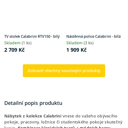
TV stolek Calabrini RTV150 - bílý
Nástěnná police Calabrini - bílá
Skladem
(1 ks)
Skladem
(3 ks)
2 709 Kč
1 909 Kč
Zobrazit všechny související produkty
Detailní popis produktu
Nábytek z kolekce Calabrini
vnese do vašeho obývacího
pokoje, pracovny, ložnice či studentského pokoje skutečný
luxus.
Kombinace klasických tvarů
a
módních barev