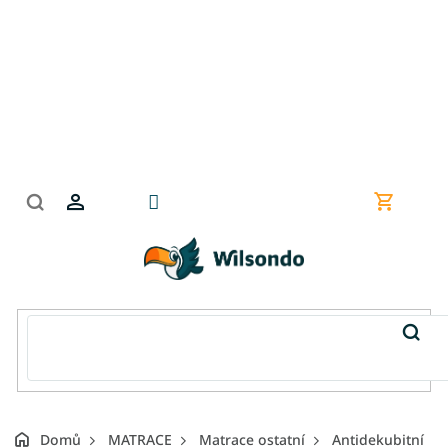
Přejít
na
obsah
Nákupní
košík
Domů
MATRACE
Matrace ostatní
Antidekubitní