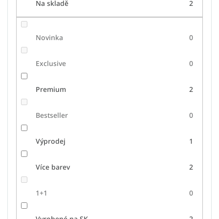
Na skladě
2
Novinka
0
Exclusive
0
Premium
2
Bestseller
0
Výprodej
1
Více barev
2
1+1
0
Vyrobené na SK
2