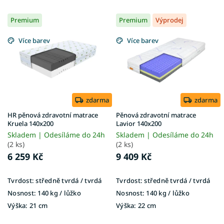
V
Premium
Premium
Výprodej
ý
p
Více barev
Více barev
i
s
p
r
o
d
zdarma
zdarma
u
HR pěnová zdravotní matrace
Pěnová zdravotní matrace
k
Kruela 140x200
Lavior 140x200
t
Skladem | Odesíláme do 24h
Skladem | Odesíláme do 24h
ů
(2 ks)
(2 ks)
6 259 Kč
9 409 Kč
Tvrdost:
středně tvrdá / tvrdá
Tvrdost:
středně tvrdá / tvrdá
Nosnost:
140 kg / lůžko
Nosnost:
140 kg / lůžko
Výška:
21 cm
Výška:
22 cm