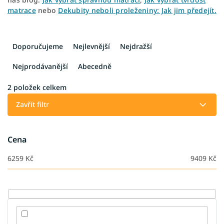
matrace
nebo
Dekubity neboli proleženiny: Jak jim předejít.
Ř
a
Doporučujeme
Nejlevnější
Nejdražší
z
e
Nejprodávanější
Abecedně
n
í
2
položek celkem
p
Zavřít filtr
r
o
d
Cena
u
k
6259
Kč
9409
Kč
t
ů