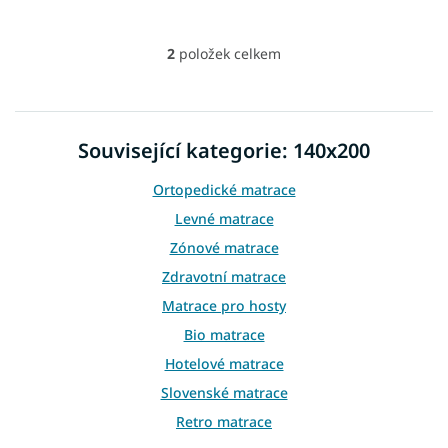
2
položek celkem
O
v
l
á
d
Související kategorie: 140x200
a
c
Ortopedické matrace
í
p
Levné matrace
r
Zónové matrace
v
k
Zdravotní matrace
y
Matrace pro hosty
v
ý
Bio matrace
p
i
Hotelové matrace
s
Slovenské matrace
u
Retro matrace