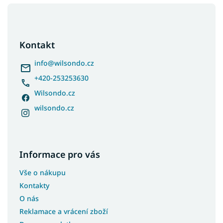
Z
á
p
a
Kontakt
t
í
info
@
wilsondo.cz
+420-253253630
Wilsondo.cz
wilsondo.cz
Informace pro vás
Vše o nákupu
Kontakty
O nás
Reklamace a vrácení zboží