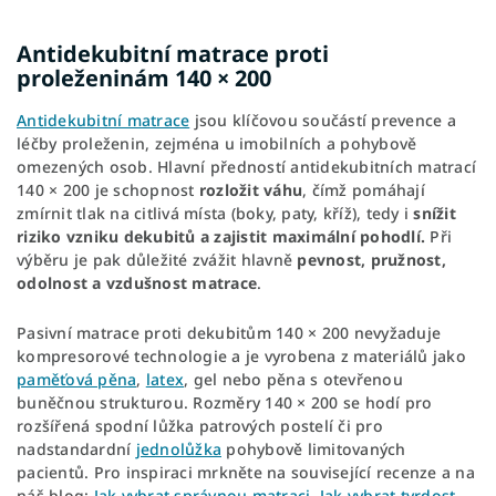
Antidekubitní matrace proti
proleženinám 140 × 200
Antidekubitní matrace
jsou klíčovou součástí prevence a
léčby proleženin, zejména u imobilních a pohybově
omezených osob. Hlavní předností antidekubitních matrací
140 × 200 je schopnost
rozložit váhu
, čímž pomáhají
zmírnit tlak na citlivá místa (boky, paty, kříž), tedy i
snížit
riziko vzniku dekubitů a zajistit maximální pohodlí.
Při
výběru je pak důležité zvážit hlavně
pevnost, pružnost,
odolnost a vzdušnost matrace
.
Pasivní matrace proti dekubitům 140 × 200 nevyžaduje
kompresorové technologie a je vyrobena z materiálů jako
paměťová pěna
,
latex
, gel nebo pěna s otevřenou
buněčnou strukturou. Rozměry 140 × 200 se hodí pro
rozšířená spodní lůžka patrových postelí či pro
nadstandardní
jednolůžka
pohybově limitovaných
pacientů. Pro inspiraci mrkněte na související recenze a na
náš blog:
Jak vybrat správnou matraci
,
Jak vybrat tvrdost