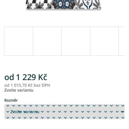
od
1 229 Kč
od
1 015,70 Kč
bez DPH
M
Zvolte variantu
ce
Rozměr