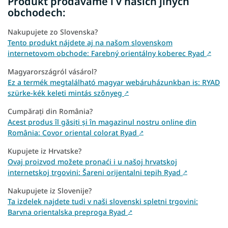
Produkt prodáváme i v našich jiných
obchodech:
Nakupujete zo Slovenska?
Tento produkt nájdete aj na našom slovenskom
internetovom obchode: Farebný orientálny koberec Ryad
↗
Magyarországról vásárol?
Ez a termék megtalálható magyar webáruházunkban is: RYAD
szürke-kék keleti mintás szőnyeg
↗
Cumpărați din România?
Acest produs îl găsiți și în magazinul nostru online din
România: Covor oriental colorat Ryad
↗
Kupujete iz Hrvatske?
Ovaj proizvod možete pronaći i u našoj hrvatskoj
internetskoj trgovini: Šareni orijentalni tepih Ryad
↗
Nakupujete iz Slovenije?
Ta izdelek najdete tudi v naši slovenski spletni trgovini:
Barvna orientalska preproga Ryad
↗