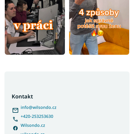
Z
á
p
a
Kontakt
t
í
info
@
wilsondo.cz
+420-253253630
Wilsondo.cz