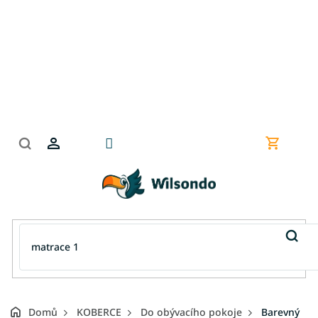
Přejít
na
obsah
Nákupní
košík
Domů
KOBERCE
Do obývacího pokoje
Barevný