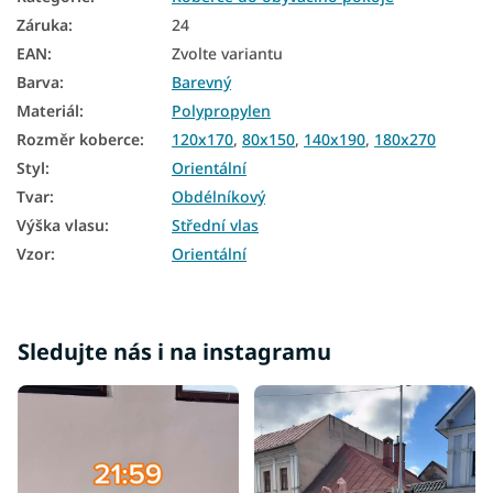
Koberce 200x290
Záruka
:
24
Koberce 240x330
EAN
:
Zvolte variantu
Barva
:
Barevný
Materiál
:
Polypropylen
Rozměr koberce
:
120x170
,
80x150
,
140x190
,
180x270
Styl
:
Orientální
Tvar
:
Obdélníkový
Výška vlasu
:
Střední vlas
Vzor
:
Orientální
Sledujte nás i na instagramu