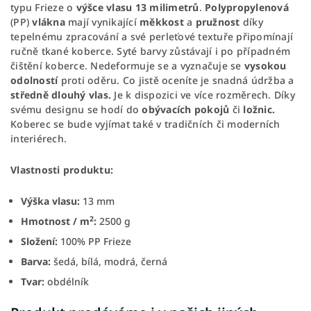
typu Frieze o
výšce vlasu 13 milimetrů
.
Polypropylenová
(PP)
vlákna
mají vynikající
měkkost
a
pružnost
díky
tepelnému zpracování a své perleťové textuře připomínají
ručně tkané koberce. Syté barvy zůstávají i po případném
čištění koberce. Nedeformuje se a vyznačuje se
vysokou
odolností
proti oděru. Co jistě oceníte je snadná údržba a
středně dlouhý vlas.
Je k dispozici ve více rozměrech. Díky
svému designu se hodí do
obývacích pokojů
či
ložnic.
Koberec se bude vyjímat také v tradičních či moderních
interiérech.
Vlastnosti produktu:
Výška vlasu:
13 mm
2
Hmotnost / m
:
2500 g
Složení:
100% PP Frieze
Barva:
šedá, bílá, modrá, černá
Tvar:
obdélník