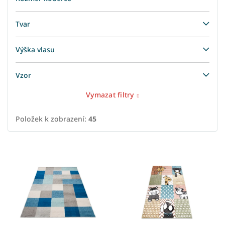
Tvar
Výška vlasu
Vzor
Vymazat filtry
Položek k zobrazení:
45
V
ý
p
i
s
p
r
o