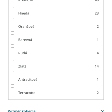
Hnědá
23
Oranžová
2
Barevná
1
Rudá
4
Zlatá
14
Antracitová
1
Terracotta
2
Rozměr koberce