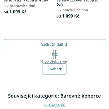
Barevný tkaný koberec Frosty
Barevný vzorovaný koberec
Dafy
5-7 pracovních dnů
5-7 pracovních dnů
1 099 Kč
od
1 099 Kč
od
Načíst 21 dalších
S
1
2
t
O
r
45
položek celkem
v
á
l
n
Nahoru
á
k
o
d
v
a
á
c
n
í
í
Související kategorie: Barevné koberce
p
r
v
Bílé koberce