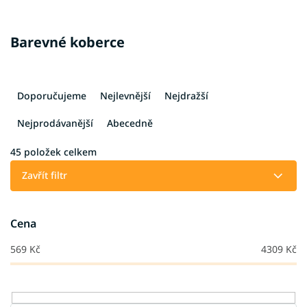
Barevné koberce
Ř
a
Doporučujeme
Nejlevnější
Nejdražší
z
e
Nejprodávanější
Abecedně
n
í
45
položek celkem
p
Zavřít filtr
r
o
d
Cena
u
k
569
Kč
4309
Kč
t
ů