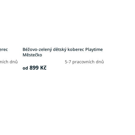
erec
Béžovo-zelený dětský koberec Playtime
Městečko
vních dnů
5-7 pracovních dnů
899 Kč
od