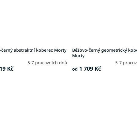
-černý abstraktní koberec Morty
Béžovo-černý geometrický kob
Morty
5-7 pracovních dnů
5-7 praco
19 Kč
1 709 Kč
od