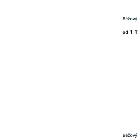
Béžový
1 1
od
Béžový