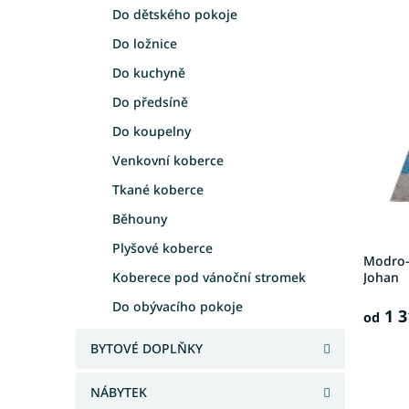
e
a
Do dětského pokoje
V
n
n
Do ložnice
ý
í
e
p
p
Do kuchyně
l
i
r
Do předsíně
s
o
p
d
Do koupelny
r
u
Venkovní koberce
o
k
d
t
Tkané koberce
u
ů
Běhouny
k
t
Plyšové koberce
Modro-
ů
Koberece pod vánoční stromek
Johan
Do obývacího pokoje
1 3
od
BYTOVÉ DOPLŇKY
NÁBYTEK