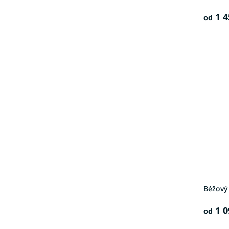
1 4
od
Béžový
1 0
od