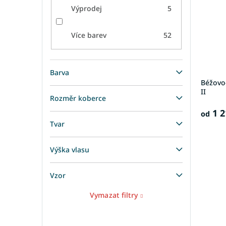
Výprodej
5
Více barev
52
Barva
Béžovo
II
Rozměr koberce
1 2
od
Tvar
Výška vlasu
Vzor
Vymazat filtry