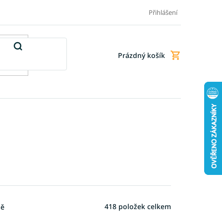
Doprava a platba
Doplňkové služby
Obchodní podmínky
Přihlášení
Prázdný košík
Nákupní
košík
418
položek celkem
ně