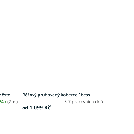
Město
Béžový pruhovaný koberec Ebess
 24h
(2 ks)
5-7 pracovních dnů
1 099 Kč
od