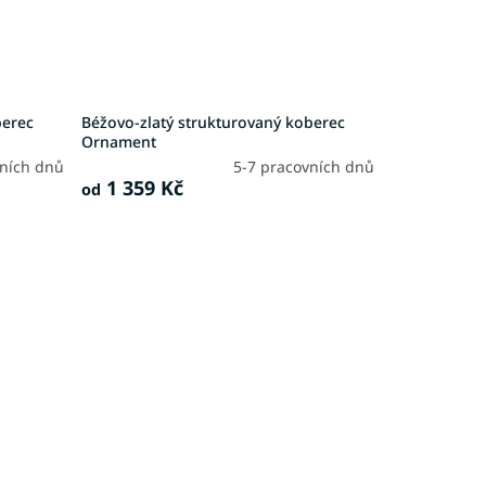
berec
Béžovo-zlatý strukturovaný koberec
Ornament
vních dnů
5-7 pracovních dnů
1 359 Kč
od