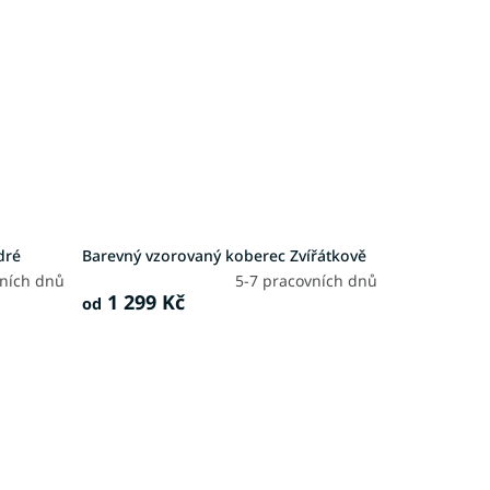
dré
Barevný vzorovaný koberec Zvířátkově
vních dnů
5-7 pracovních dnů
1 299 Kč
od