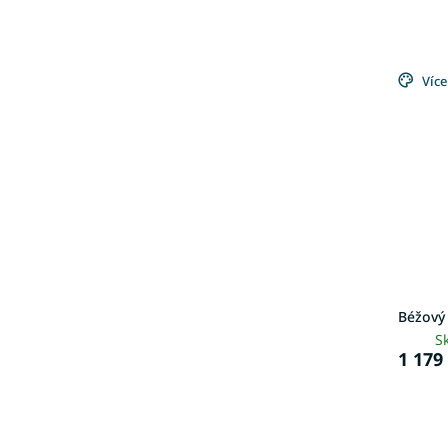
Více
Béžový
S
1 179