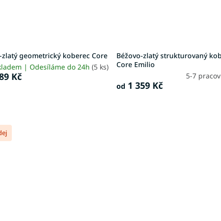
-zlatý geometrický koberec Core
Béžovo-zlatý strukturovaný ko
Core Emilio
kladem | Odesíláme do 24h
(5 ks)
89 Kč
5-7 praco
1 359 Kč
od
dej