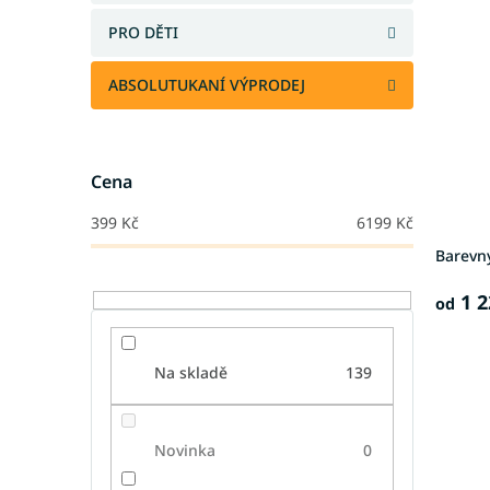
PRO DĚTI
ABSOLUTUKANÍ VÝPRODEJ
Cena
399
Kč
6199
Kč
Barevný
1 2
od
Na skladě
139
Novinka
0