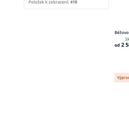
Položek k zobrazení:
418
Béžovo
S
2 5
od
Výpro