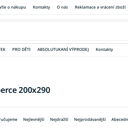
Vše o nákupu
Kontakty
O nás
Reklamace a vrácení zboží
TEK
PRO DĚTI
ABSOLUTUKANÍ VÝPRODEJ
Kontakty
erce 200x290
ručujeme
Nejlevnější
Nejdražší
Nejprodávanější
Abeced