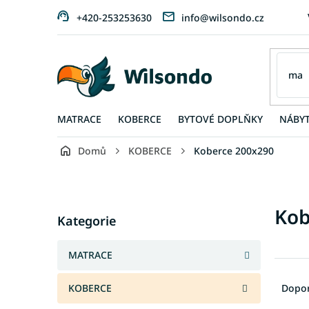
Přejít
+420-253253630
info@wilsondo.cz
na
obsah
MATRACE
KOBERCE
BYTOVÉ DOPLŇKY
NÁBY
Domů
KOBERCE
Koberce 200x290
P
o
s
Přeskočit
Kob
t
Kategorie
kategorie
r
a
MATRACE
n
Ř
n
a
KOBERCE
Dopo
í
z
p