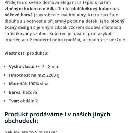
Přidejte do svého domova eleganci a teplo s naším
vlněným kobercem Villa
. Tento
obdélníkový koberec
v
béžové barvě
je vyroben z kvalitní
vlny
, která zaručuje
dlouhou životnost a příjemný pocit na dotek. Jeho
plochý
tkaný design
s jemným
cikcak vzorem dodává místnosti
sofistikovaný vzhled. Koberec je ideální pro jakýkoli
interiér, ať už moderní nebo tradiční, a snadno se udržuje.
Vlastnosti produktu:
Výška vlasu:
+/- 7 - 8 mm
Hmotnost na m2:
2200 g
Materiál:
100% vlna
Barva:
béžová
Tvar:
obdélník
Produkt prodáváme i v našich jiných
obchodech:
Nakupujete zo Slovenska?