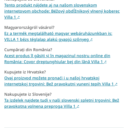
Tento produkt nájdete aj na našom slovenskom
internetovom obchode: Béžový obdĺžnikový vlnený koberec
Villa 1
↗
Magyarországról vásárol?
Ez a termék megtalálható magyar webáruházunkban is:
VILLA 1 bézs téglalap alakú gyapjú szőnyeg
↗
Cumpărați din România?
Acest produs îl găsiți și în magazinul nostru online din
România: Covor dreptunghiular bej din lână Villa 1
↗
Kupujete iz Hrvatske?
Ovaj proizvod možete pronaći i u našoj hrvatskoj
internetskoj trgovini: Bež pravokutni vuneni tepih Villa 1
↗
Nakupujete iz Slovenije?
Ta izdelek najdete tudi v naši slovenski spletni trgovini: Bež
pravokotna volnena preproga Villa 1
↗