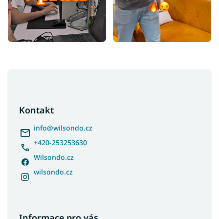
Z
á
p
a
Kontakt
t
í
info
@
wilsondo.cz
+420-253253630
Wilsondo.cz
wilsondo.cz
Informace pro vás