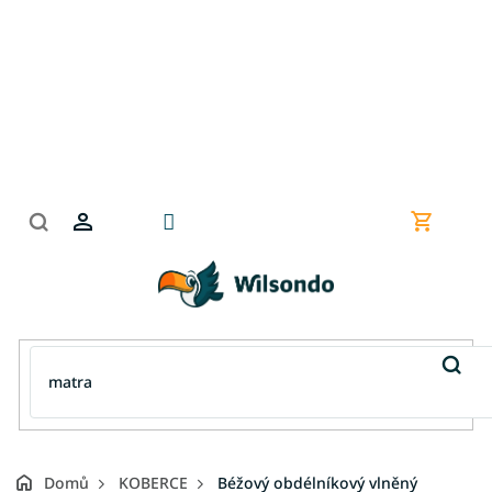
Přejít
na
obsah
Nákupní
košík
Domů
KOBERCE
Béžový obdélníkový vlněný