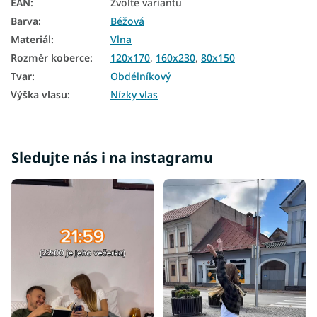
EAN
:
Zvolte variantu
Barva
:
Béžová
Materiál
:
Vlna
Rozměr koberce
:
120x170
,
160x230
,
80x150
Tvar
:
Obdélníkový
Výška vlasu
:
Nízky vlas
Sledujte nás i na instagramu