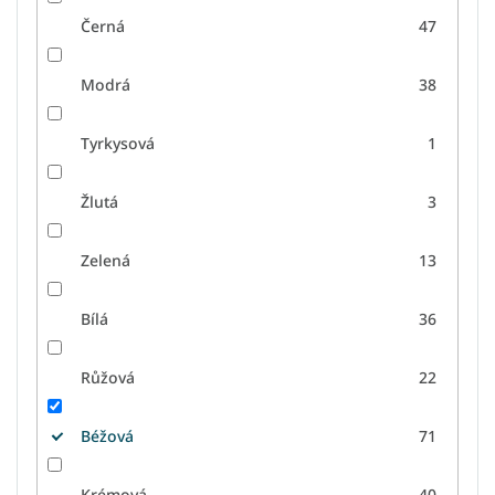
Černá
47
Modrá
38
Tyrkysová
1
Žlutá
3
Zelená
13
Bílá
36
Růžová
22
Béžová
71
Krémová
40