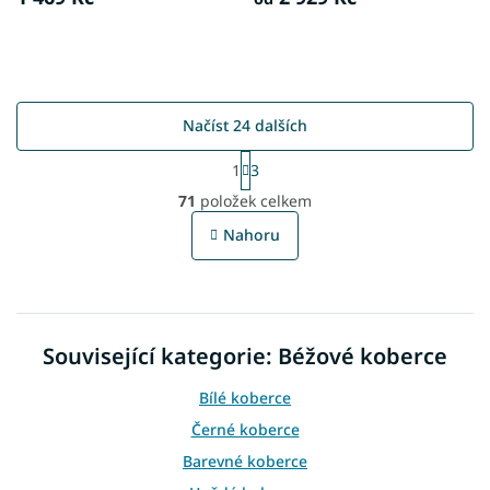
Načíst 24 dalších
S
1
3
t
O
r
71
položek celkem
v
á
l
n
Nahoru
á
k
o
d
v
a
á
c
n
í
í
Související kategorie: Béžové koberce
p
r
v
Bílé koberce
k
Černé koberce
y
v
Barevné koberce
ý