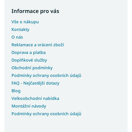
Koberce 180x250
Informace pro vás
Koberce 250x350
Vše o nákupu
Koberce 133x190
Kontakty
Koberce 180x200
O nás
Koberce 200x200
Reklamace a vrácení zboží
Koberce 133x195
Doprava a platba
Koberce 240x340
Doplňkové služby
Koberce 400x400
Obchodní podmínky
Koberce 120x90
Podmínky ochrany osobních údajů
FAQ - Nejčastější dotazy
Koberce 120x100
Blog
Koberce 133x133
Velkoobchodní nabídka
Koberce 150x210
Montážní návody
Koberce 40x60
Podmínky ochrany osobních údajů
Koberce 90x310
Koberce 100x190