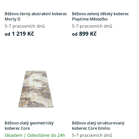
d
u
Béžovo-černý abstraktní koberec
Béžovo-zelený dětský koberec
k
Morty II
Playtime Městečko
t
5-7 pracovních dnů
5-7 pracovních dnů
ů
1 219 Kč
899 Kč
od
od
Béžovo-zlatý geometrický
Béžovo-zlatý strukturovaný
koberec Core
koberec Core Emilio
Skladem | Odesíláme do 24h
5-7 pracovních dnů