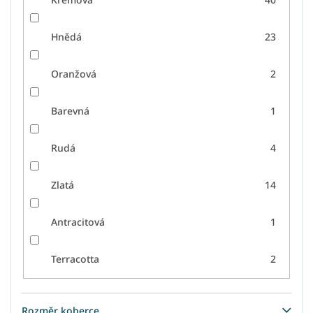
Hnědá
23
Oranžová
2
Barevná
1
Rudá
4
Zlatá
14
Antracitová
1
Terracotta
2
Rozměr koberce