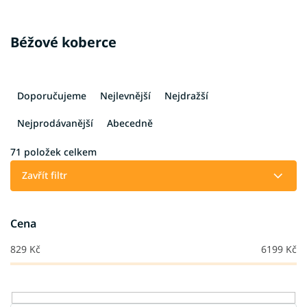
Béžové koberce
Ř
a
Doporučujeme
Nejlevnější
Nejdražší
z
e
Nejprodávanější
Abecedně
n
í
71
položek celkem
p
Zavřít filtr
r
o
d
Cena
u
k
829
Kč
6199
Kč
t
ů