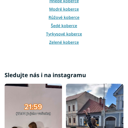
Hnědé koberce
p
i
Modré koberce
s
Růžové koberce
u
Šedé koberce
Tyrkysové koberce
Zelené koberce
Žluté koberce
Bordové koberce
Krémové koberce
Sledujte nás i na instagramu
Fialové koberce
Oranžové koberce
Koberce 60x100
Koberce 60x120
Koberce 80x150
Koberce 80x200
Koberce 80x300