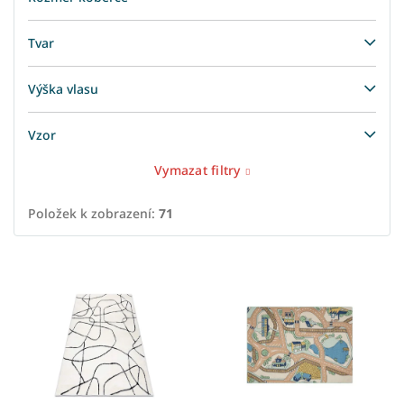
Tvar
Výška vlasu
Vzor
Vymazat filtry
Položek k zobrazení:
71
V
ý
p
i
s
p
r
o