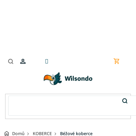
Přejít
na
obsah
Nákupní
košík
Domů
KOBERCE
Béžové koberce