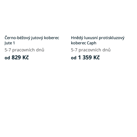
Černo-béžový jutový koberec
Hnědý luxusní protiskluzový
Jute 1
koberec Caph
5-7 pracovních dnů
5-7 pracovních dnů
829 Kč
1 359 Kč
od
od