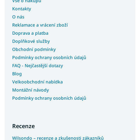
Vše o nákupu
Koberce 133x190
Kontakty
Koberce 180x200
O nás
Koberce 200x200
Reklamace a vrácení zboží
Koberce 133x195
Doprava a platba
Koberce 240x340
Doplňkové služby
Koberce 400x400
Obchodní podmínky
Koberce 120x90
Podmínky ochrany osobních údajů
FAQ - Nejčastější dotazy
Koberce 120x100
Blog
Koberce 133x133
Velkoobchodní nabídka
Koberce 150x210
Montážní návody
Koberce 40x60
Podmínky ochrany osobních údajů
Koberce 90x310
Koberce 100x190
Koberce 150x300
Recenze
Koberce 200x400
Wilsondo – recenze a zkušenosti zákazníků
Koberce 160x210