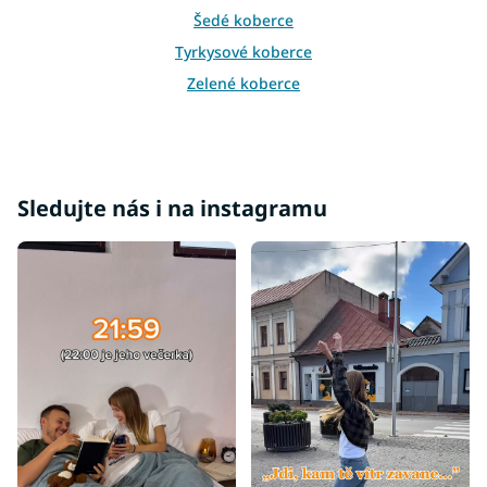
Šedé koberce
Tyrkysové koberce
Zelené koberce
Žluté koberce
Bordové koberce
Béžové koberce
Sledujte nás i na instagramu
Krémové koberce
Fialové koberce
Oranžové koberce
Koberce 60x100
Koberce 60x120
Koberce 80x150
Koberce 80x200
Koberce 80x300
Koberce 90x200