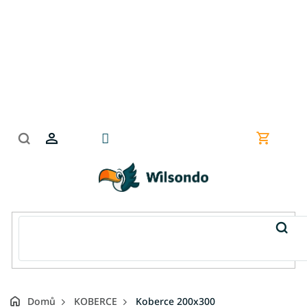
Přejít
na
obsah
Nákupní
košík
Domů
KOBERCE
Koberce 200x300