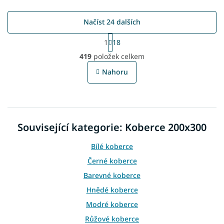
Načíst 24 dalších
S
1
18
t
O
r
419
položek celkem
v
á
l
n
Nahoru
á
k
o
d
v
a
á
c
n
í
í
Související kategorie: Koberce 200x300
p
r
v
Bílé koberce
k
Černé koberce
y
v
Barevné koberce
ý
Hnědé koberce
p
i
Modré koberce
s
Růžové koberce
u