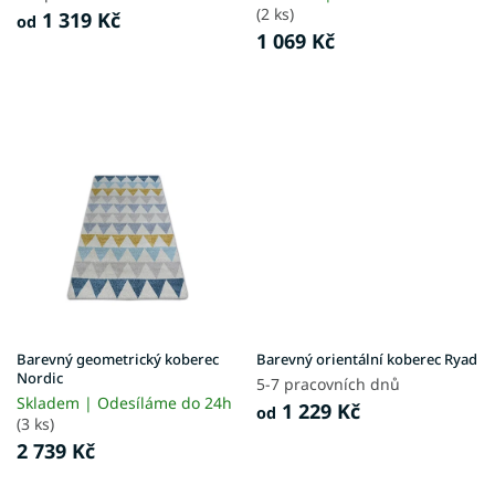
ů
(2 ks)
1 319 Kč
od
1 069 Kč
Barevný geometrický koberec
Barevný orientální koberec Ryad
Nordic
5-7 pracovních dnů
Skladem | Odesíláme do 24h
1 229 Kč
od
(3 ks)
2 739 Kč