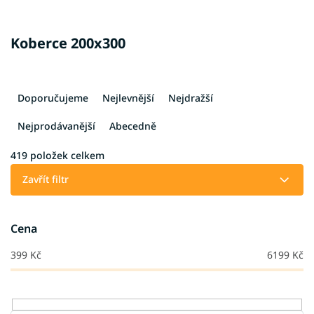
Koberce 200x300
Ř
a
Doporučujeme
Nejlevnější
Nejdražší
z
e
Nejprodávanější
Abecedně
n
í
419
položek celkem
p
Zavřít filtr
r
o
d
Cena
u
k
399
Kč
6199
Kč
t
ů