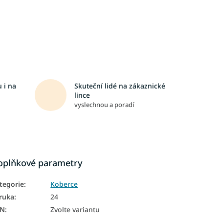
 i na
Skuteční lidé na zákaznické
lince
vyslechnou a poradí
oplňkové parametry
tegorie
:
Koberce
ruka
:
24
AN
:
Zvolte variantu