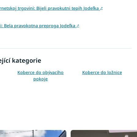
netskoj trgovini: Bijeli pravokutni tepih Jodeľka
↗
ini: Bela pravokotna preproga Jodeľka
↗
jící kategorie
Koberce do obývacího
Koberce do ložnice
pokoje
Koberce 120x170
Koberce 140x190