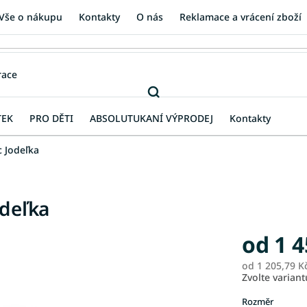
Vše o nákupu
Kontakty
O nás
Reklamace a vrácení zboží
TEK
PRO DĚTI
ABSOLUTUKANÍ VÝPRODEJ
Kontakty
c Jodeľka
odeľka
od
1 4
od
1 205,79 K
Zvolte variant
Rozměr