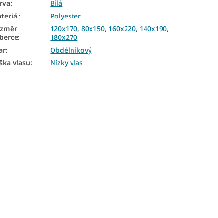
rva
:
Bílá
teriál
:
Polyester
ozměr
120x170
,
80x150
,
160x220
,
140x190
,
berce
:
180x270
ar
:
Obdélníkový
ška vlasu
:
Nízky vlas