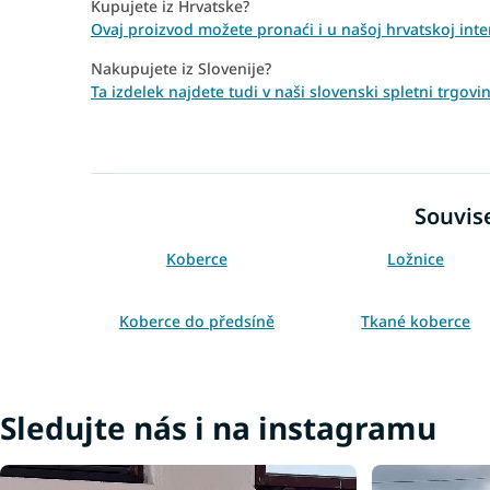
Kupujete iz Hrvatske?
Ovaj proizvod možete pronaći i u našoj hrvatskoj inter
Nakupujete iz Slovenije?
Ta izdelek najdete tudi v naši slovenski spletni trgov
Souvise
Koberce
Ložnice
Koberce do předsíně
Tkané koberce
Bílé koberce
Koberce 80x150
Koberce 160x220
Koberce 200x290
Sledujte nás i na instagramu