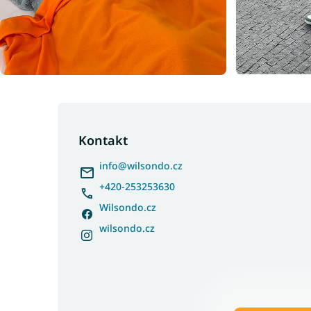
Z
á
p
Kontakt
a
info
@
wilsondo.cz
t
í
+420-253253630
Wilsondo.cz
wilsondo.cz