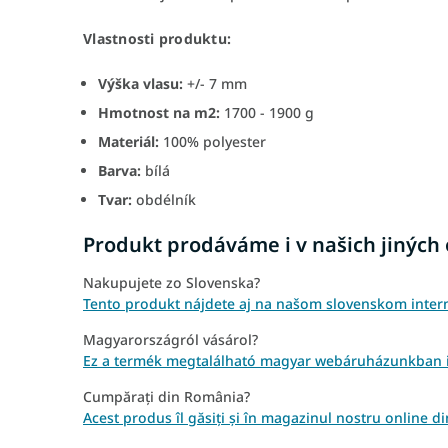
Vlastnosti produktu:
Výška vlasu:
+/- 7 mm
Hmotnost na m2:
1700 - 1900 g
Materiál:
100% polyester
Barva:
bílá
Tvar:
obdélník
Produkt prodáváme i v našich jiných
Nakupujete zo Slovenska?
Tento produkt nájdete aj na našom slovenskom inter
Magyarországról vásárol?
Ez a termék megtalálható magyar webáruházunkban i
Cumpărați din România?
Acest produs îl găsiți și în magazinul nostru online 