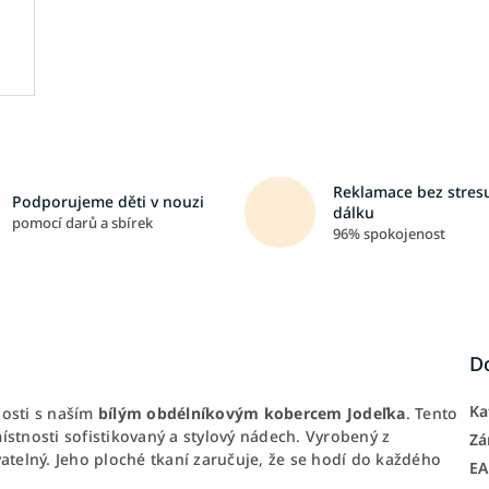
Reklamace bez stresu
Podporujeme děti v nouzi
dálku
pomocí darů a sbírek
96% spokojenost
D
Ka
nosti s naším
bílým obdélníkovým kobercem Jodeľka
. Tento
stnosti sofistikovaný a stylový nádech. Vyrobený z
Zá
vatelný. Jeho ploché tkaní zaručuje, že se hodí do každého
E