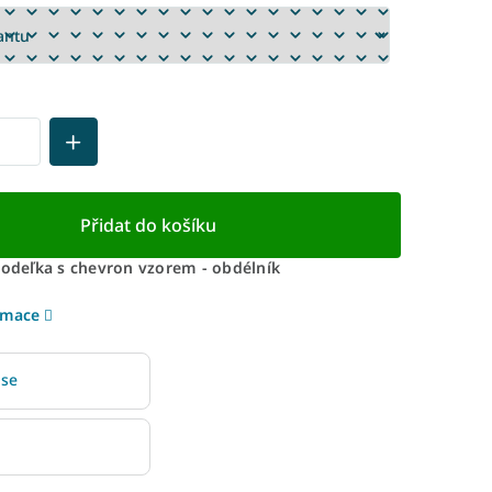
Přidat do košíku
Jodeľka s chevron vzorem - obdélník
rmace
 se