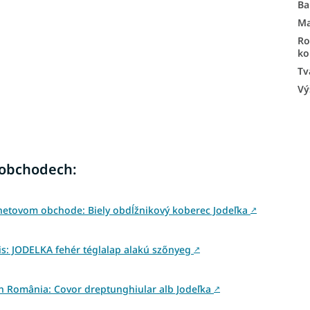
Ba
Ma
R
ko
Tv
Vý
 obchodech:
netovom obchode: Biely obdĺžnikový koberec Jodeľka
↗
s: JODELKA fehér téglalap alakú szőnyeg
↗
din România: Covor dreptunghiular alb Jodeľka
↗