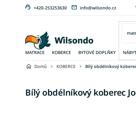
Přejít
+420-253253630
info@wilsondo.cz
na
obsah
MATRACE
KOBERCE
BYTOVÉ DOPLŇKY
NÁBY
Domů
KOBERCE
Bílý obdélníkový kobere
Bílý obdélníkový koberec J