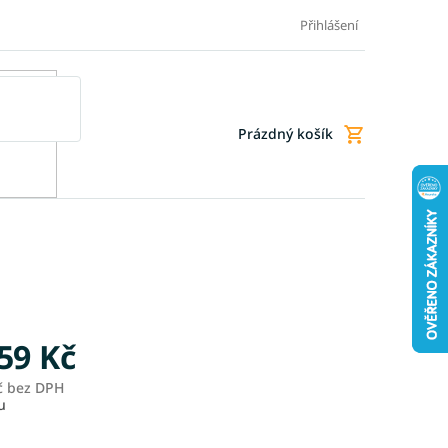
Doprava a platba
Doplňkové služby
Obchodní podmínky
Přihlášení
Prázdný košík
Nákupní
košík
59 Kč
č
bez DPH
Měrná
u
cena: