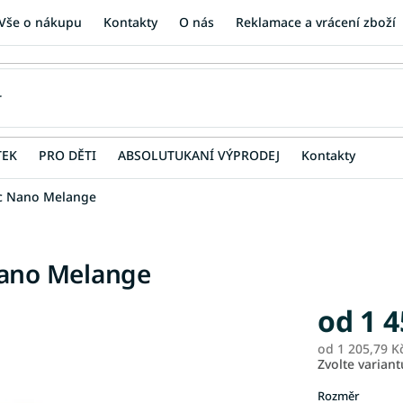
Vše o nákupu
Kontakty
O nás
Reklamace a vrácení zboží
TEK
PRO DĚTI
ABSOLUTUKANÍ VÝPRODEJ
Kontakty
ec Nano Melange
Nano Melange
od
1 4
od
1 205,79 K
Zvolte variant
Rozměr