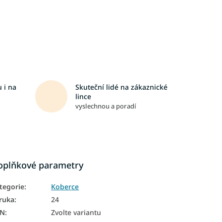
 i na
Skuteční lidé na zákaznické
lince
vyslechnou a poradí
oplňkové parametry
tegorie
:
Koberce
ruka
:
24
AN
:
Zvolte variantu