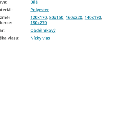
rva
:
Bílá
teriál
:
Polyester
ozměr
120x170
,
80x150
,
160x220
,
140x190
,
berce
:
180x270
ar
:
Obdélníkový
ška vlasu
:
Nízky vlas