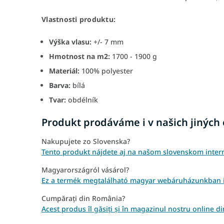
Vlastnosti produktu:
Výška vlasu:
+/- 7 mm
Hmotnost na m2:
1700 - 1900 g
Materiál:
100% polyester
Barva:
bílá
Tvar:
obdélník
Produkt prodáváme i v našich jiných
Nakupujete zo Slovenska?
Tento produkt nájdete aj na našom slovenskom inte
Magyarországról vásárol?
Ez a termék megtalálható magyar webáruházunkban 
Cumpărați din România?
Acest produs îl găsiți și în magazinul nostru onlin