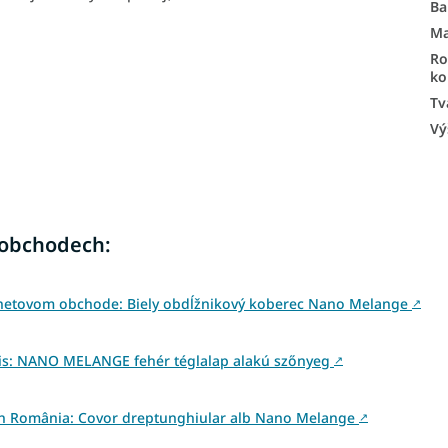
Ba
Ma
R
ko
Tv
Vý
 obchodech:
rnetovom obchode: Biely obdĺžnikový koberec Nano Melange
↗
is: NANO MELANGE fehér téglalap alakú szőnyeg
↗
e din România: Covor dreptunghiular alb Nano Melange
↗