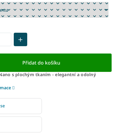
Přidat do košíku
 Nano s plochým tkaním - elegantní a odolný
rmace
 se