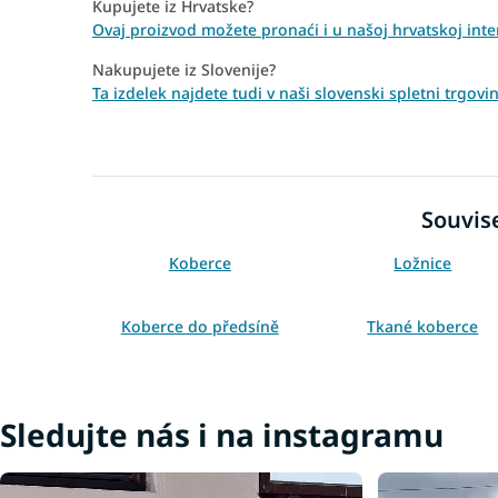
Kupujete iz Hrvatske?
Ovaj proizvod možete pronaći i u našoj hrvatskoj inte
Nakupujete iz Slovenije?
Ta izdelek najdete tudi v naši slovenski spletni trg
Souvise
Koberce
Ložnice
Koberce do předsíně
Tkané koberce
Bílé koberce
Koberce 80x150
Koberce 160x220
Koberce 200x290
Sledujte nás i na instagramu