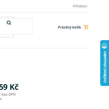
Doprava a platba
Doplňkové služby
Obchodní podmínky
Přihlášení
Prázdný košík
Nákupní
košík
59 Kč
č
bez DPH
Měrná
u
cena: