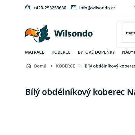
Přejít
+420-253253630
info@wilsondo.cz
na
obsah
MATRACE
KOBERCE
BYTOVÉ DOPLŇKY
NÁBY
Domů
KOBERCE
Bílý obdélníkový kober
Bílý obdélníkový koberec 