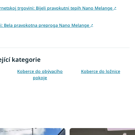
rnetskoj trgovini: Bijeli pravokutni tepih Nano Melange
↗
ovini: Bela pravokotna preproga Nano Melange
↗
jící kategorie
Koberce do obývacího
Koberce do ložnice
pokoje
Koberce 120x170
Koberce 140x190
Koberce 240x330