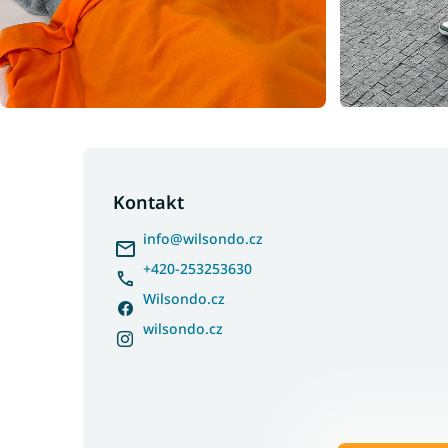
Z
á
p
Kontakt
a
info
@
wilsondo.cz
t
í
+420-253253630
Wilsondo.cz
wilsondo.cz