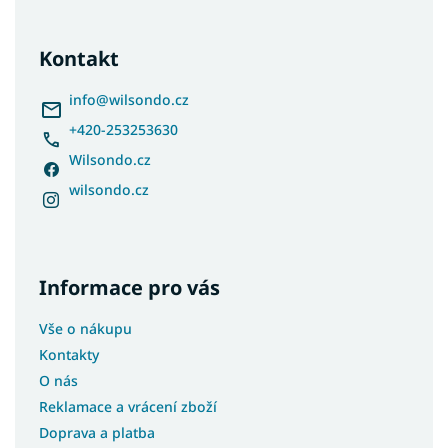
á
p
a
Kontakt
t
í
info
@
wilsondo.cz
+420-253253630
Wilsondo.cz
wilsondo.cz
Informace pro vás
Vše o nákupu
Kontakty
O nás
Reklamace a vrácení zboží
Doprava a platba