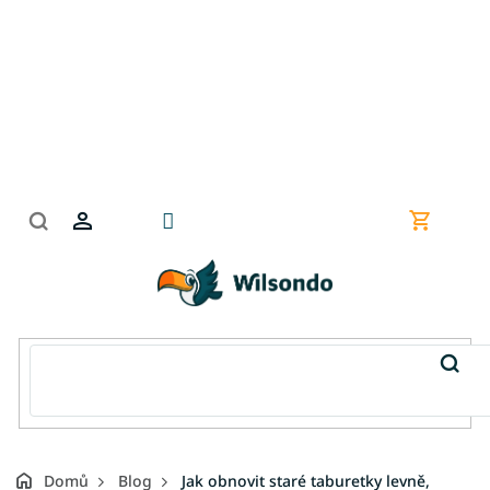
Přejít
na
obsah
Nákupní
košík
Domů
Blog
Jak obnovit staré taburetky levně,