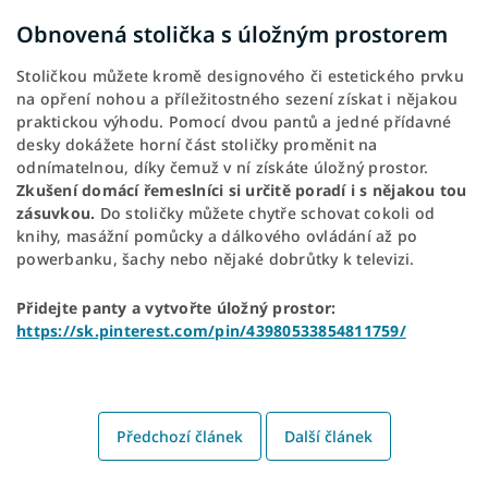
Obnovená stolička s úložným prostorem
Stoličkou můžete kromě designového či estetického prvku
na opření nohou a příležitostného sezení získat i nějakou
praktickou výhodu. Pomocí dvou pantů a jedné přídavné
desky dokážete horní část stoličky proměnit na
odnímatelnou, díky čemuž v ní získáte úložný prostor.
Zkušení domácí řemeslníci si určitě poradí i s nějakou tou
zásuvkou.
Do stoličky můžete chytře schovat cokoli od
knihy, masážní pomůcky a dálkového ovládání až po
powerbanku, šachy nebo nějaké dobrůtky k televizi.
Přidejte panty a vytvořte úložný prostor:
https://sk.pinterest.com/pin/43980533854811759/
Předchozí článek
Další článek