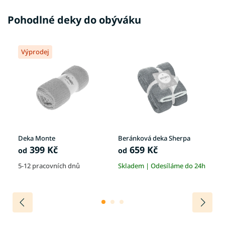
Pohodlné deky do obýváku
Výprodej
Deka Monte
Beránková deka Sherpa
De
399 Kč
659 Kč
od
od
o
4h
5-12 pracovních dnů
Skladem | Odesíláme do 24h
Sk