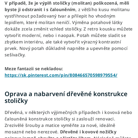
V případě, že je výplň stoličky (molitan) poškozená, měli
byste ji odstranit i s čalouněním
, z většího kusu molitanu
vystřihnout požadovaný tvar a přilepit ho vhodným
lepidlem, které molitan neničí. Výměna potahové látky
dokáže zcela změnit vzhled stoličky. Z retro kousku můžete
vytvořit moderní, nebo i naopak. Potah můžete sladit se
zbytkem interiéru, ale také vytvořit výrazný kontrastní
prvek. Nový potah důkladně napněte a upevněte pomocí
sešívačky.
Meze fantazii se nekladou:
https://sk.pinterest.com/pin/808466570598979554/
Oprava a nabarvení dřevěné konstrukce
stoličky
Dřevěná, v některých výjimečných případech i kovová nebo
čalouněná konstrukce stoličky si zaslouží renovaci.
Zrezivělé šrouby a matice vyměňte za nové, ideálně
mosazné nebo nerezové.
Dřevěné i kovové nožičky