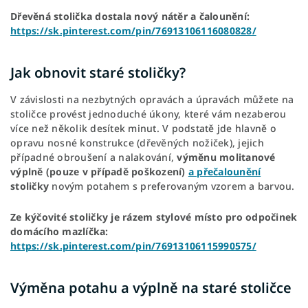
Dřevěná stolička dostala nový nátěr a čalounění:
https://sk.pinterest.com/pin/76913106116080828/
Jak obnovit staré stoličky?
V závislosti na nezbytných opravách a úpravách můžete na
stoličce provést jednoduché úkony, které vám nezaberou
více než několik desítek minut. V podstatě jde hlavně o
opravu nosné konstrukce (dřevěných nožiček), jejich
případné obroušení a nalakování,
výměnu molitanové
výplně (pouze v případě poškození)
a přečalounění
stoličky
novým potahem s preferovaným vzorem a barvou.
Ze kýčovité stoličky je rázem stylové místo pro odpočinek
domácího mazlíčka:
https://sk.pinterest.com/pin/76913106115990575/
Výměna potahu a výplně na staré stoličce