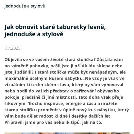
jednoduše a stylově
Jak obnovit staré taburetky levně,
jednoduše a stylově
7.7.2025
Objevila se ve vašem životě stará stolička? Zůstala vám
po výměně
pohovky
, našli jste ji při úklidu sklepa nebo
jste ji zdědili? I stará stolička může být nenápadným, ale
maximálně účelným kusem nábytku. Ne vždy je však ve
vizuálním či technickém stavu, který by vám vyhovoval
nebo hodil do vašich představ o zařizování obývacího
pokoje, předsíně či jiné místnosti. Tato doba však přeje
šikovným. Trochu inspirace, energie a času a můžete
starou stoličku proměnit v úplně nový kus nábytku, který
vám bude dělat radost klidně i desítky dalších let.
Připravili jsme pro vás několik tipů, jak na to.