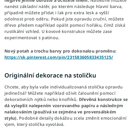
nejprve jemně obrušte a očistěte lihem.
Následně můžete
nanést základní nátěr, po kterém následuje hlavní barva,
případně můžete přidat i lak pro extra lesk a vyšší
odolnost proti oděru. Pokud jste opravdu zruční, můžete
dřevo předem například opálit pomocí hořáku, čímž získá
rustikální vzhled. U kovové konstrukce můžete zase
experimentovat s patinou.
Nový potah a trochu barvy pro dokonalou proměnu:
https://sk.pinterest.com/pin/231583605833435125/
Originální dekorace na stoličku
Chcete, aby byla vaše individualizovaná stolička opravdu
jedinečná? Můžete například oživit čalounění pomocí
dekorativních nýtků nebo knoflíků.
Dřevěná konstrukce se
dá vylepšit nalepením vzorovaného papíru a následným
nalakováním (používá se zejména ve provensálském
stylu).
Podobné detaily dokážou zcela změnit emocionální
vjem, který stolička vyvolává.