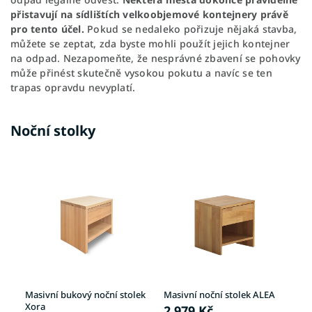
přistavují na sídlištích velkoobjemové kontejnery právě
pro tento účel.
Pokud se nedaleko pořizuje nějaká stavba,
můžete se zeptat, zda byste mohli použít jejich kontejner
na odpad. Nezapomeňte, že nesprávné zbavení se pohovky
může přinést skutečně vysokou pokutu a navíc se ten
trapas opravdu nevyplatí.
Noční stolky
Masivní bukový noční stolek
Masivní noční stolek ALEA
No
Xora
2 979 Kč
1