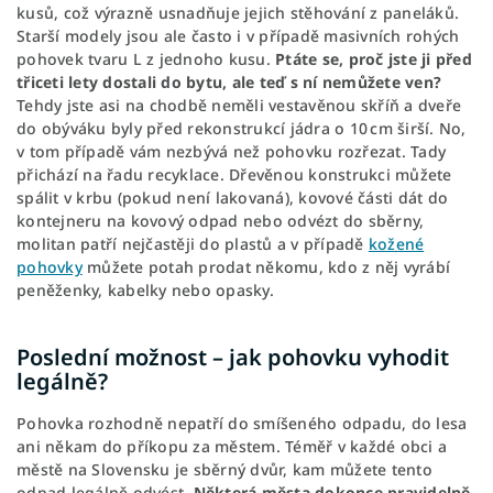
kusů, což výrazně usnadňuje jejich stěhování z paneláků.
Starší modely jsou ale často i v případě masivních rohých
pohovek tvaru L z jednoho kusu.
Ptáte se, proč jste ji před
třiceti lety dostali do bytu, ale teď s ní nemůžete ven?
Tehdy jste asi na chodbě neměli vestavěnou skříň a dveře
do obýváku byly před rekonstrukcí jádra o 10 cm širší. No,
v tom případě vám nezbývá než pohovku rozřezat. Tady
přichází na řadu recyklace. Dřevěnou konstrukci můžete
spálit v krbu (pokud není lakovaná), kovové části dát do
kontejneru na kovový odpad nebo odvézt do sběrny,
molitan patří nejčastěji do plastů a v případě
kožené
pohovky
můžete potah prodat někomu, kdo z něj vyrábí
peněženky, kabelky nebo opasky.
Poslední možnost – jak pohovku vyhodit
legálně?
Pohovka rozhodně nepatří do smíšeného odpadu, do lesa
ani někam do příkopu za městem. Téměř v každé obci a
městě na Slovensku je sběrný dvůr, kam můžete tento
odpad legálně odvést.
Některá města dokonce pravidelně