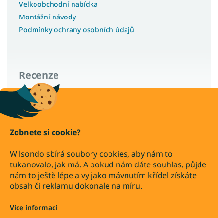
Velkoobchodní nabídka
Montážní návody
Podmínky ochrany osobních údajů
Recenze
Wilsondo – recenze a zkušenosti zákazníků
Zobnete si cookie?
Copyright 2026
Wilsondo.cz
Wilsondo sbírá soubory cookies, aby nám to
. Všechna práva vyhrazena.
tukanovalo, jak má. A pokud nám dáte souhlas, půjde
Upravit nastavení cookies
nám to ještě lépe a vy jako mávnutím křídel získáte
obsah či reklamu dokonale na míru.
Převod
Dobírka
Více informací
Vytvořil Shoptet Premium