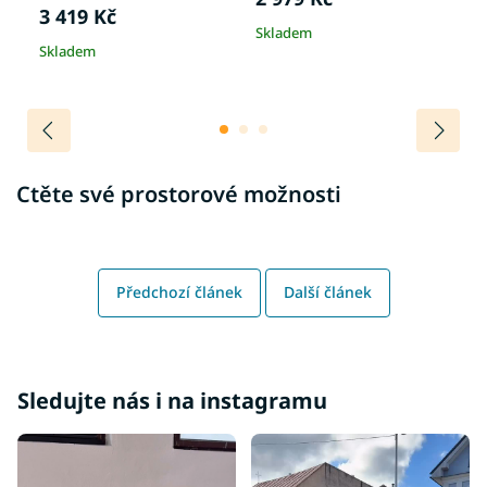
3 419 Kč
Skladem
S
Skladem
Ctěte své prostorové možnosti
Předchozí článek
Další článek
Sledujte nás i na instagramu