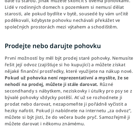
dáte tu starou. Jinak můžete skončit s dvěma pohovkami.
Lidé v rodinných domech s pozemkem si nemusí dělat
starosti, ale pokud bydlíte v bytě, sousedé by vám určitě
poděkovali, kdybyste pohovku nechávali překážet ve
společných prostorách mezi výtahem a schodištěm.
Prodejte nebo darujte pohovku
První možností by měl být prodej staré pohovky. Nemusíte
řešit její odvoz (zajišťuje si ho kupující) a můžete získat
nějaké finanční prostředky, které využijete na nákup nové.
Pokud už pohovka není reprezentativní a myslíte, že se
nehodí na prodej, můžete ji stále darovat.
Různé
secondhandy s nábytkem, neziskovky i útulky pro psy se z
bývalé pohovky vždycky potěší. Ať už se rozhodnete ji
prodat nebo darovat, nezapomeňte ji pořádně vyčistit a
hezky nafotit. Pokud ji nabídnete na internetu „za odvoz“,
můžete si být jisti, že do večera bude pryč. Samozřejmě ji
můžete darovat i někomu známému.