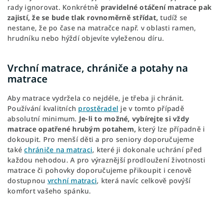
rady ignorovat. Konkrétně
pravidelné otáčení matrace pak
zajistí, že se bude tlak rovnoměrně střídat,
tudíž se
nestane,
že po čase na matračce např. v oblasti ramen,
hrudníku nebo hýždí objevíte vyleženou díru.
Vrchní matrace, chrániče a potahy na
matrace
Aby matrace vydržela co nejdéle, je třeba ji chránit.
Používání kvalitních
prostěradel
je v tomto případě
absolutní minimum.
Je-li to možné, vybírejte si vždy
matrace opatřené hrubým potahem,
který lze případně i
dokoupit. Pro menší děti a pro seniory doporučujeme
také
chrániče na matraci
, které ji dokonale uchrání před
každou nehodou. A pro výraznější prodloužení životnosti
matrace či pohovky doporučujeme přikoupit i cenově
dostupnou
vrchní matraci
, která navíc celkově povýší
komfort vašeho spánku.