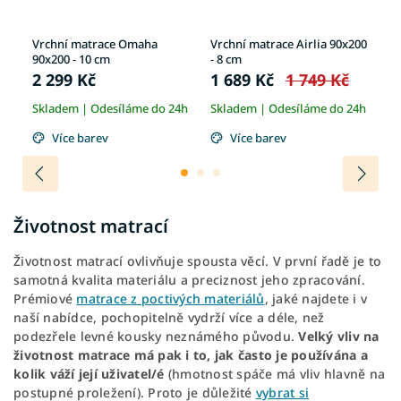
00
Vrchní matrace Omaha
Vrchní matrace Airlia 90x200
Vr
90x200 - 10 cm
- 8 cm
8 
2 299 Kč
1 689 Kč
1 749 Kč
2
Skladem | Odesíláme do 24h
Skladem | Odesíláme do 24h
5-
Více barev
Více barev
Životnost matrací
Životnost matrací ovlivňuje spousta věcí. V první řadě je to
samotná kvalita materiálu a preciznost jeho zpracování.
Prémiové
matrace z poctivých materiálů
, jaké najdete i v
naší nabídce, pochopitelně vydrží více a déle, než
podezřele levné kousky neznámého původu.
Velký vliv na
životnost matrace má pak i to, jak často je používána a
kolik váží její uživatel/é
(hmotnost spáče má vliv hlavně na
postupné proležení). Proto je důležité
vybrat si