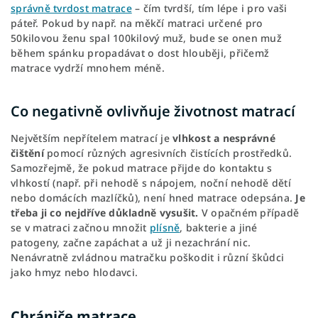
správně tvrdost matrace
– čím tvrdší, tím lépe i pro vaši
páteř. Pokud by např. na měkčí matraci určené pro
50kilovou ženu spal 100kilový muž, bude se onen muž
během spánku propadávat o dost hlouběji, přičemž
matrace vydrží mnohem méně.
Co negativně ovlivňuje životnost matrací
Největším nepřítelem matrací je
vlhkost a nesprávné
čištění
pomocí různých agresivních čistících prostředků.
Samozřejmě, že pokud matrace přijde do kontaktu s
vlhkostí (např. při nehodě s nápojem, noční nehodě dětí
nebo domácích mazlíčků), není hned matrace odepsána.
Je
třeba ji co nejdříve důkladně vysušit.
V opačném případě
se v matraci začnou množit
plísně
, bakterie a jiné
patogeny, začne zapáchat a už ji nezachrání nic.
Nenávratně zvládnou matračku poškodit i různí škůdci
jako hmyz nebo hlodavci.
Chrániče matrace