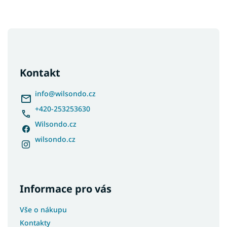
Z
á
p
a
Kontakt
t
í
info
@
wilsondo.cz
+420-253253630
Wilsondo.cz
wilsondo.cz
Informace pro vás
Vše o nákupu
Kontakty