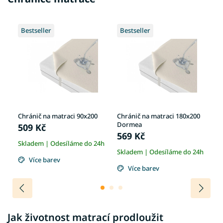
Bestseller
Bestseller
0
Chránič na matraci 90x200
Chránič na matraci 180x200
Ne
Dormea
ma
509 Kč
569 Kč
6
Skladem | Odesíláme do 24h
4h
Skladem | Odesíláme do 24h
Sk
Více barev
Více barev
Jak životnost matrací prodloužit