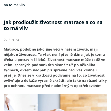
na to má vliv
Jak prodloužit životnost matrace a co na
to má vliv
27.6.2024
Matrace, podobně jako jiné věci v našem životě, mají
nějakou životnost. Ta však není přesně dána, jak je tomu
třeba u potravin či léků. Životnost matrace může totiž ve
velmi špatných podmínkách skončit už po několika
týdnech, ovšem naopak při správné péči vás klidně i
přežije. Dnes se v krátkosti podíváme na to, co životnost
ovlivňuje a dokáže výrazně zkrátit, ale také na různé triky
pro ochranu matrace před nadměrným opotřebováním.