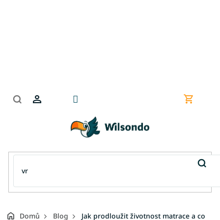
Přejít
na
obsah
Nákupní
košík
Domů
Blog
Jak prodloužit životnost matrace a co