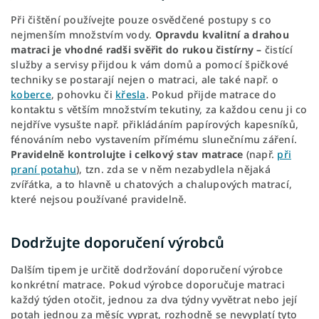
Při čištění používejte pouze osvědčené postupy s co
nejmenším množstvím vody.
Opravdu kvalitní a drahou
matraci je vhodné radši svěřit do rukou čistírny –
čistící
služby a servisy přijdou k vám domů a pomocí špičkové
techniky se postarají nejen o matraci, ale také např. o
koberce
, pohovku či
křesla
. Pokud přijde matrace do
kontaktu s větším množstvím tekutiny, za každou cenu ji co
nejdříve vysušte např. přikládáním papírových kapesníků,
fénováním nebo vystavením přímému slunečnímu záření.
Pravidelně kontrolujte i celkový stav matrace
(např.
při
praní potahu
), tzn. zda se v něm nezabydlela nějaká
zvířátka, a to hlavně u chatových a chalupových matrací,
které nejsou používané pravidelně.
Dodržujte doporučení výrobců
Dalším tipem je určitě dodržování doporučení výrobce
konkrétní matrace. Pokud výrobce doporučuje matraci
každý týden otočit, jednou za dva týdny vyvětrat nebo její
potah jednou za měsíc vyprat, rozhodně se nevyplatí tyto