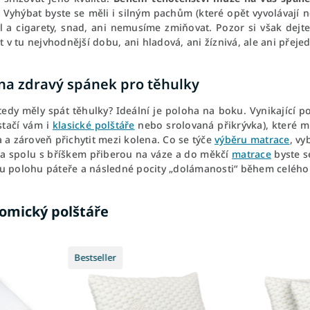
.
Vyhýbat byste se měli i silným pachům (které opět vyvolávají ne
l a cigarety, snad, ani nemusíme zmiňovat. Pozor si však dejt
ít v tu nejvhodnější dobu, ani hladová, ani žíznivá, ale ani přej
 na zdravý spánek pro těhulky
 tedy měly spát těhulky? Ideální je poloha na boku. Vynikající 
stačí vám i
klasické polštáře
nebo srolovaná přikrývka), které m
 a zároveň přichytit mezi kolena. Co se týče
výběru matrace
, vy
ěla spolu s bříškem přiberou na váze a do měkčí
matrace
byste s
u polohu páteře a následné pocity „dolámanosti“ během celého
omický polštáře
Bestseller