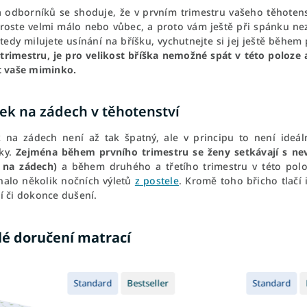
a odborníků se shoduje, že v prvním trimestru vašeho těhotens
 roste velmi málo nebo vůbec, a proto vám ještě při spánku ne
tedy milujete usínání na bříšku, vychutnejte si jej ještě během
 trimestru, je pro velikost bříška nemožné spát v této poloze
t vaše miminko.
ek na zádech v těhotenství
 na zádech není až tak špatný, ale v principu to není ideá
ky.
Zejména během prvního trimestru se ženy setkávají s nevo
 na zádech)
a během druhého a třetího trimestru v této polo
alo několik nočních výletů
z postele
. Kromě toho břicho tlačí 
í či dokonce dušení.
lé doručení matrací
Standard
Bestseller
Standard