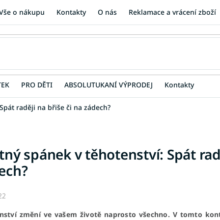
Vše o nákupu
Kontakty
O nás
Reklamace a vrácení zboží
TEK
PRO DĚTI
ABSOLUTUKANÍ VÝPRODEJ
Kontakty
Spát raději na břiše či na zádech?
tný spánek v těhotenství: Spát radě
ech?
22
nství změní ve vašem životě naprosto všechno. V tomto kon