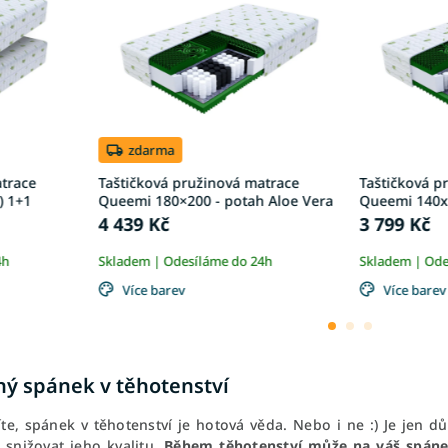
zdarma
atrace
Taštičková pružinová matrace
Taštičková p
) 1+1
Queemi 180×200 - potah Aloe Vera
Queemi 140x2
4 439 Kč
3 799 Kč
4h
Skladem | Odesíláme do 24h
Skladem | Ode
Více barev
Více barev
ný spánek v těhotenství
íte, spánek v těhotenství je hotová věda. Nebo i ne :) Je jen d
snižovat jeho kvalitu.
Během těhotenství může na váš spánek 