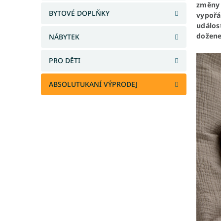
změny 
a
BYTOVÉ DOPLŇKY
vypořá
n
událos
e
dožene
NÁBYTEK
l
PRO DĚTI
ABSOLUTUKANÍ VÝPRODEJ