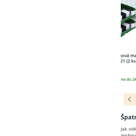
zdarma
Taštičková pružinová m
Queemi 90x200x21 (2 ks
5 399 Kč
Skladem | Odesíláme do 2
Špat
Jak vid
mohou 