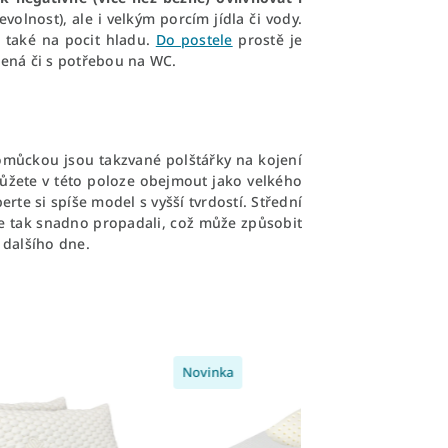
volnost), ale i velkým porcím jídla či vody.
e také na pocit hladu.
Do postele
prostě je
edená či s potřebou na WC.
pomůckou jsou takzvané polštářky na kojení
ůžete v této poloze obejmout jako velkého
berte si spíše model s vyšší tvrdostí. Střední
e tak snadno propadali, což může způsobit
 dalšího dne.
Novinka