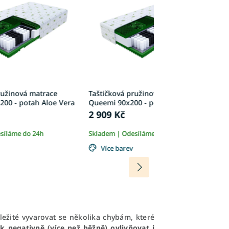
ružinová matrace
Taštičková pružinová matrace
T
00 - potah Aloe Vera
Queemi 90x200 - potah Aloe Vera
Q
2 909 Kč
4
síláme do 24h
Skladem | Odesíláme do 24h
Sk
Více barev
ůležité vyvarovat se několika chybám, které
negativně (více než běžně) ovlivňovat i