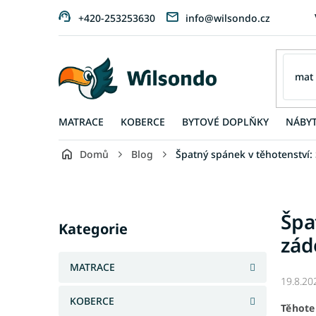
Přejít
+420-253253630
info@wilsondo.cz
na
obsah
MATRACE
KOBERCE
BYTOVÉ DOPLŇKY
NÁBY
Domů
Blog
Špatný spánek v těhotenství: 
P
o
s
Přeskočit
Špa
t
kategorie
Kategorie
r
zád
a
n
MATRACE
n
19.8.20
í
KOBERCE
Těhote
p