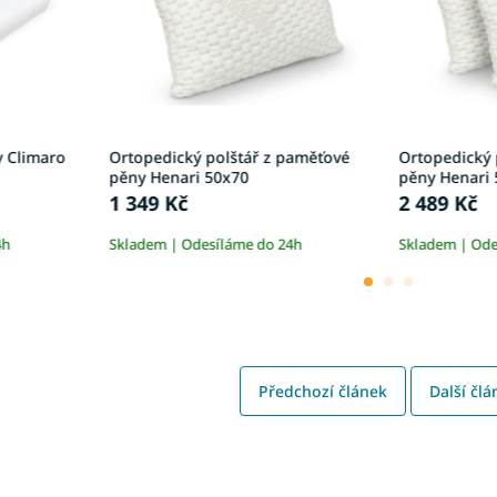
y Climaro
Ortopedický polštář z paměťové
Ortopedický 
pěny Henari 50x70
pěny Henari 
1 349 Kč
2 489 Kč
4h
Skladem | Odesíláme do 24h
Skladem | Ode
Předchozí článek
Další člá