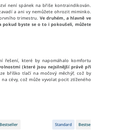
tví není spánek na břiše kontraindikován.
zavadí a ani vy nemůžete ohrozit miminko.
 prvního trimestru.
Ve druhém, a hlavně ve
 a pokud byste se o to i pokoušeli, můžete
lní řešení, které by napomáhalo komfortu
lnostmi (které jsou nejsilnější právě při
ze bříško tlačí na močový měchýř, což by
i na cévy, což může vyvolat pocit ztíženého
Bestseller
Standard
Bestseller