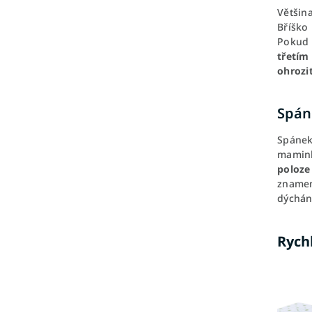
Většin
Bříško
Pokud 
třetím
ohrozi
Spán
Spánek
mamin
poloze
znamen
dýchán
Rych
Standard