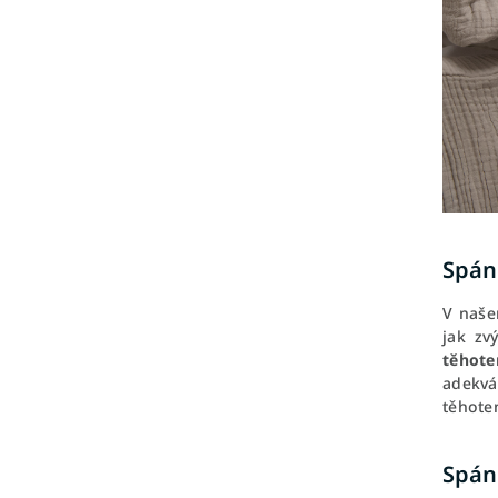
Spán
V naše
jak zv
těhote
adekvá
těhoten
Spán