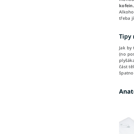
kofein
Alkoho
třeba j
Tipy
Jak by
(no po
plyšáka
část t
špatno
Anat
Novinka