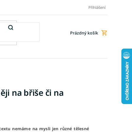
Doprava a platba
Doplňkové služby
Obchodní podmínky
Přihlášení
Prázdný košík
Nákupní
košík
ji na břiše či na
textu nemáme na mysli jen různé tělesné