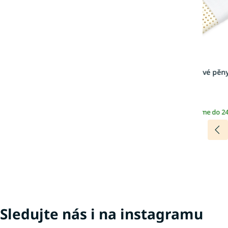
Polštář z paměťové pěn
60x40
1 499 Kč
Skladem | Odesíláme do 2
Sledujte nás i na instagramu