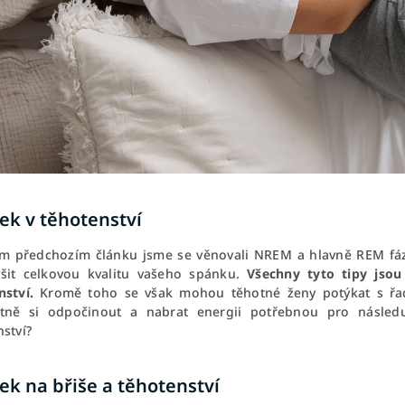
ek v těhotenství
m předchozím článku jsme se věnovali NREM a hlavně REM fází
ýšit celkovou kvalitu vašeho spánku.
Všechny tyto tipy jso
nství.
Kromě toho se však mohou těhotné ženy potýkat s řado
tně si odpočinout a nabrat energii potřebnou pro násled
ství?
ek na břiše a těhotenství