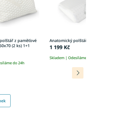
polštář z paměťové
Anatomický polštář CerviFit 52x32
A
50x70 (2 ks) 1+1
7
1 199 Kč
1
Skladem | Odesíláme do 24h
síláme do 24h
Sk
nek