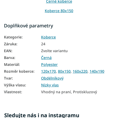
Černé koberce
Koberce 80x150
Koberce 120x170
Doplňkové parametry
Koberce 140x190
Kategorie
:
Koberce
Koberce 160x220
Záruka
:
24
Koberce 200x290
EAN
:
Zvolte variantu
Barva
:
Černá
Materiál
:
Polyester
Rozměr koberce
:
120x170
,
80x150
,
160x220
,
140x190
Tvar
:
Obdélníkový
Výška vlasu
:
Nízky vlas
Vlastnost
:
Vhodný na praní, Protiskluzový
Sledujte nás i na instagramu