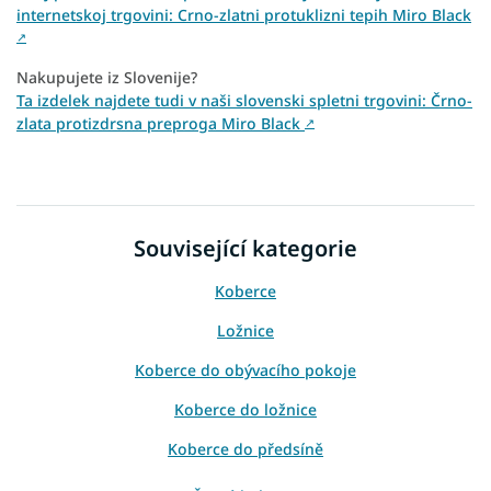
internetskoj trgovini: Crno-zlatni protuklizni tepih Miro Black
↗
Nakupujete iz Slovenije?
Ta izdelek najdete tudi v naši slovenski spletni trgovini: Črno-
zlata protizdrsna preproga Miro Black
↗
Související kategorie
Koberce
Ložnice
Koberce do obývacího pokoje
Koberce do ložnice
Koberce do předsíně