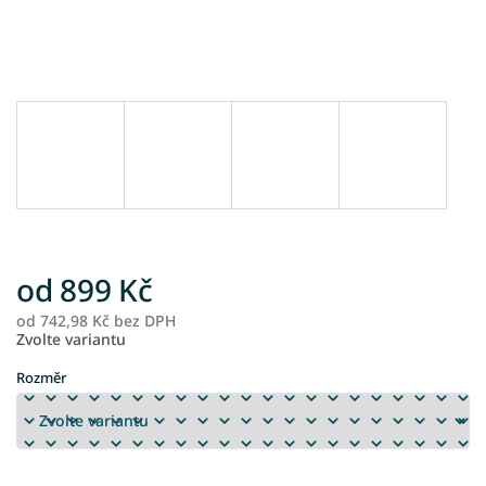
od
899 Kč
od
742,98 Kč
bez DPH
M
Zvolte variantu
ce
Rozměr