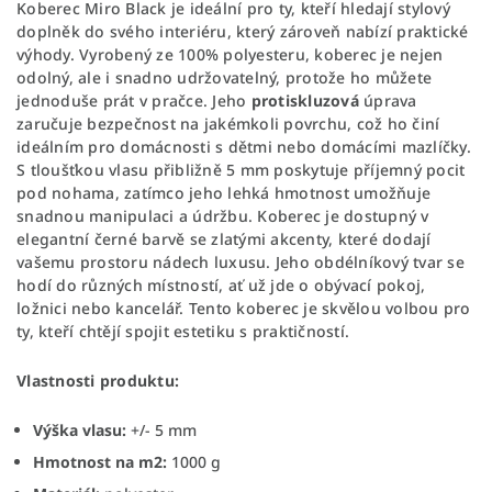
Koberec Miro Black je ideální pro ty, kteří hledají stylový
doplněk do svého interiéru, který zároveň nabízí praktické
výhody. Vyrobený ze 100% polyesteru, koberec je nejen
odolný, ale i snadno udržovatelný, protože ho můžete
jednoduše prát v pračce. Jeho
protiskluzová
úprava
zaručuje bezpečnost na jakémkoli povrchu, což ho činí
ideálním pro domácnosti s dětmi nebo domácími mazlíčky.
S tloušťkou vlasu přibližně 5 mm poskytuje příjemný pocit
pod nohama, zatímco jeho lehká hmotnost umožňuje
snadnou manipulaci a údržbu. Koberec je dostupný v
elegantní černé barvě se zlatými akcenty, které dodají
vašemu prostoru nádech luxusu. Jeho obdélníkový tvar se
hodí do různých místností, ať už jde o obývací pokoj,
ložnici nebo kancelář. Tento koberec je skvělou volbou pro
ty, kteří chtějí spojit estetiku s praktičností.
Vlastnosti produktu:
Výška vlasu:
+/- 5 mm
Hmotnost na m2:
1000 g