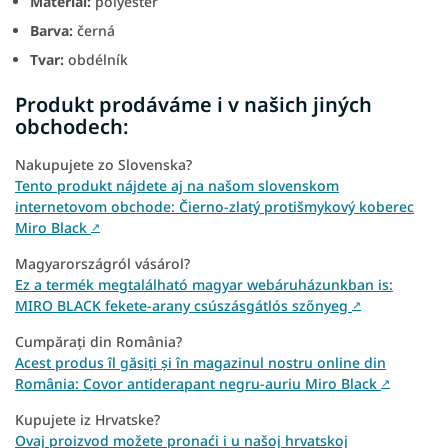
Materiál:
polyester
Barva:
černá
Tvar:
obdélník
Produkt prodáváme i v našich jiných
obchodech:
Nakupujete zo Slovenska?
Tento produkt nájdete aj na našom slovenskom
internetovom obchode: Čierno-zlatý protišmykový koberec
Miro Black
↗
Magyarországról vásárol?
Ez a termék megtalálható magyar webáruházunkban is:
MIRO BLACK fekete-arany csúszásgátlós szőnyeg
↗
Cumpărați din România?
Acest produs îl găsiți și în magazinul nostru online din
România: Covor antiderapant negru-auriu Miro Black
↗
Kupujete iz Hrvatske?
Ovaj proizvod možete pronaći i u našoj hrvatskoj