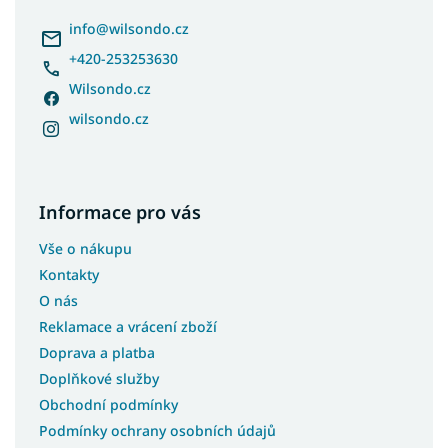
t
í
info
@
wilsondo.cz
+420-253253630
Wilsondo.cz
wilsondo.cz
Informace pro vás
Vše o nákupu
Kontakty
O nás
Reklamace a vrácení zboží
Doprava a platba
Doplňkové služby
Obchodní podmínky
Podmínky ochrany osobních údajů