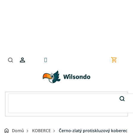
Přejít
na
obsah
Nákupní
košík
Domů
KOBERCE
Černo-zlatý protiskluzový koberec