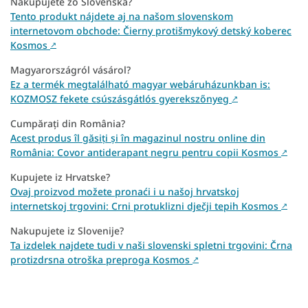
Nakupujete zo Slovenska?
Tento produkt nájdete aj na našom slovenskom
internetovom obchode: Čierny protišmykový detský koberec
Kosmos
↗
Magyarországról vásárol?
Ez a termék megtalálható magyar webáruházunkban is:
KOZMOSZ fekete csúszásgátlós gyerekszőnyeg
↗
Cumpărați din România?
Acest produs îl găsiți și în magazinul nostru online din
România: Covor antiderapant negru pentru copii Kosmos
↗
Kupujete iz Hrvatske?
Ovaj proizvod možete pronaći i u našoj hrvatskoj
internetskoj trgovini: Crni protuklizni dječji tepih Kosmos
↗
Nakupujete iz Slovenije?
Ta izdelek najdete tudi v naši slovenski spletni trgovini: Črna
protizdrsna otroška preproga Kosmos
↗