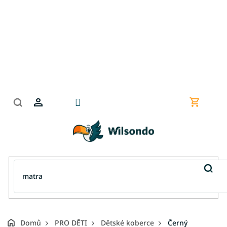
Přejít
na
obsah
Nákupní
košík
Domů
PRO DĚTI
Dětské koberce
Černý