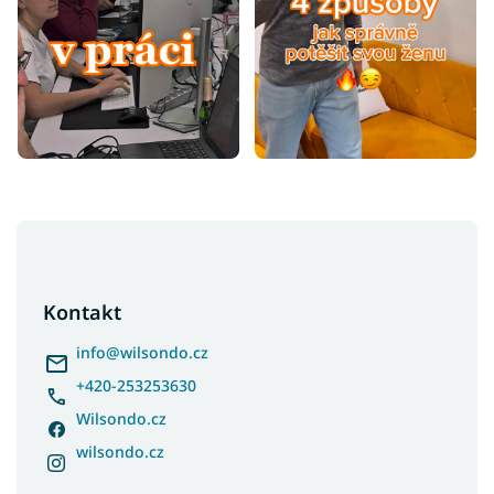
Z
á
p
a
Kontakt
t
í
info
@
wilsondo.cz
+420-253253630
Wilsondo.cz
wilsondo.cz