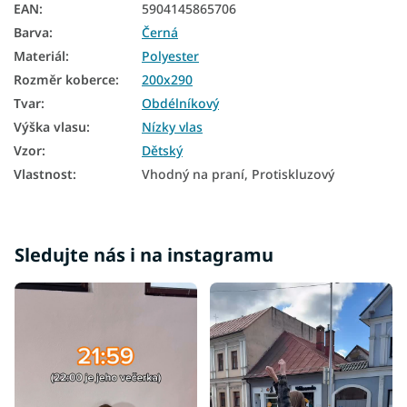
EAN
:
5904145865706
Barva
:
Černá
Materiál
:
Polyester
Rozměr koberce
:
200x290
Tvar
:
Obdélníkový
Výška vlasu
:
Nízky vlas
Vzor
:
Dětský
Vlastnost
:
Vhodný na praní, Protiskluzový
Sledujte nás i na instagramu