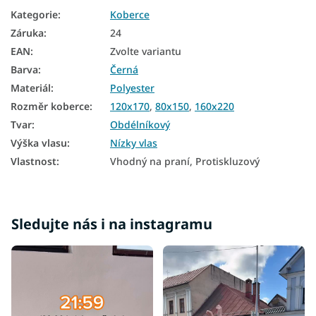
Kategorie
:
Koberce
Záruka
:
24
EAN
:
Zvolte variantu
Barva
:
Černá
Materiál
:
Polyester
Rozměr koberce
:
120x170
,
80x150
,
160x220
Tvar
:
Obdélníkový
Výška vlasu
:
Nízky vlas
Vlastnost
:
Vhodný na praní, Protiskluzový
Sledujte nás i na instagramu