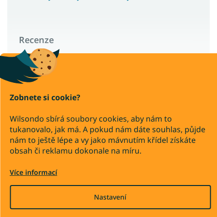
Recenze
Wilsondo – recenze a zkušenosti zákazníků
Zobnete si cookie?
Copyright 2026
Wilsondo.cz
Wilsondo sbírá soubory cookies, aby nám to
. Všechna práva vyhrazena.
tukanovalo, jak má. A pokud nám dáte souhlas, půjde
Upravit nastavení cookies
nám to ještě lépe a vy jako mávnutím křídel získáte
obsah či reklamu dokonale na míru.
Převod
Dobírka
Více informací
Vytvořil Shoptet Premium
Nastavení