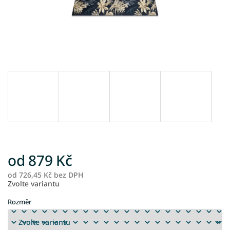
od
879 Kč
od
726,45 Kč
bez DPH
M
Zvolte variantu
ce
Rozměr