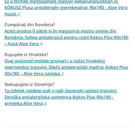
Ez a termék megtalálható magyar webáruházunkban is:
KÓKUSZ Plusz antiallergén gyerekmatrac 90x180 - Aloe Vera
huzat
↗
Cumpărați din România?
Acest produs îl găsiți și în magazinul nostru online din
România: Saltea antialergică pentru copii Kokos Plus 90x180
– husă Aloe Vera
↗
Kupujete iz Hrvatske?
Ovaj proizvod možete pronaći i u našoj hrvatskoj
internetskoj trgovini: Dječji antialergijski madrac Kokos Plus
90x180 – Aloe Vera navlaka
↗
Nakupujete iz Slovenije?
Ta izdelek najdete tudi v naši slovenski spletni trgovini:
Otroška antialergijska vzmetnica Kokos Plus 90x180 -
prevleka Aloe Vera
↗