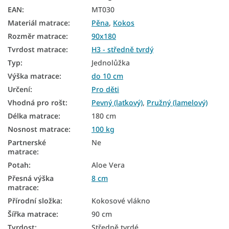
EAN
:
MT030
Oboustranné matrace
Materiál matrace
:
Pěna
,
Kokos
Matrace podle tvrdosti
Rozměr matrace
:
90x180
Tvrdost matrace
:
H3 - středně tvrdý
Tvrdé matrace
Typ
:
Jednolůžka
Dětské matrace podle rozměru
Výška matrace
:
do 10 cm
Určení
:
Pro děti
Dětské matrace podle materiálu
Vhodná pro rošt
:
Pevný (laťkový)
,
Pružný (lamelový)
Dětské kokosové matrace
Délka matrace
:
180 cm
Dětské nezónované matrace
Nosnost matrace
:
100 kg
Partnerské
Ne
Matrace tvrdost H3
matrace
:
Potah
:
Aloe Vera
Přesná výška
8 cm
matrace
:
Přírodní složka
:
Kokosové vlákno
Šířka matrace
:
90 cm
Tvrdost
:
Středně tvrdé