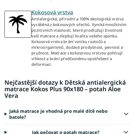
Kokosová vrstva
Antialergická, přírodní a 100% ekologická vrstva
vyráběná z kokosových ořechů. Vyniká množstvím
pozitivních vlasností, které prodlužují životnost
vaší matrace a zlepšují kvalitu vašeho spánku.
Kokosová vrstva brání vzniku roztočů a
mikroorganismů, dodává prodyšnost, pevnost a
pružnost. Matrace s kokosovou vrstvou pohlcují
vlhkost a brání předčasnému opotřebení a
deformaci.
Nejčastější dotazy k Dětská antialergická
matrace Kokos Plus 90x180 – potah Aloe
Vera
Jaká matrace je vhodná pro malé dítě nebo
batole?
Jak pečovat o potah matrace?