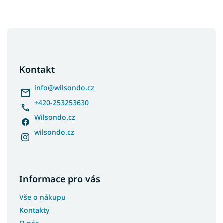
Z
á
p
a
Kontakt
t
í
info
@
wilsondo.cz
+420-253253630
Wilsondo.cz
wilsondo.cz
Informace pro vás
Vše o nákupu
Kontakty
O nás