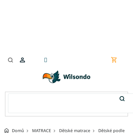
Přejít
na
obsah
Nákupní
košík
Domů
MATRACE
Dětské matrace
Dětské podle