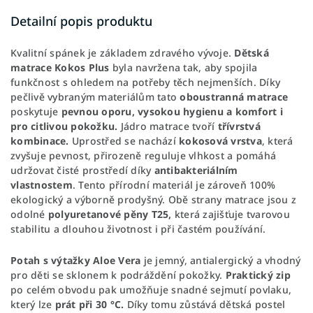
Detailní popis produktu
Kvalitní spánek je základem zdravého vývoje.
Dětská
matrace Kokos Plus
byla navržena tak, aby spojila
funkčnost s ohledem na potřeby těch nejmenších. Díky
pečlivě vybraným materiálům tato
oboustranná
matrace
poskytuje
pevnou oporu, vysokou hygienu a komfort i
pro citlivou pokožku.
Jádro matrace tvoří
třívrstvá
kombinace.
Uprostřed se nachází
kokosová
vrstva
, která
zvyšuje pevnost, přirozeně reguluje vlhkost a pomáhá
udržovat čisté prostředí díky
antibakteriálním
vlastnostem
. Tento přírodní materiál je zároveň 100%
ekologický a výborně prodyšný. Obě strany matrace jsou z
odolné
polyuretanové pěny T25,
která zajišťuje tvarovou
stabilitu a dlouhou životnost i při častém používání.
Potah s výtažky Aloe Vera
je jemný, antialergický a vhodný
pro děti se sklonem k podráždění pokožky.
Praktický
zip
po celém obvodu pak umožňuje snadné sejmutí povlaku,
který lze
prát při 30 °C.
Díky tomu zůstává dětská postel