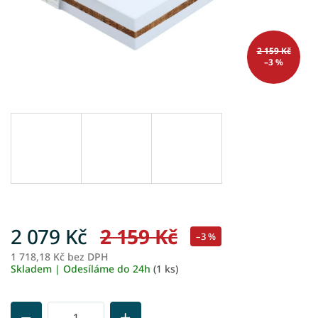
2 159 Kč
–3 %
2 079 Kč
2 159 Kč
–3 %
1 718,18 Kč bez DPH
M
Skladem | Odesíláme do 24h
(1 ks)
ce