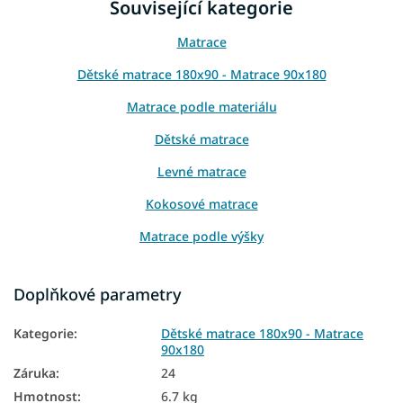
Související kategorie
Matrace
Dětské matrace 180x90 - Matrace 90x180
Matrace podle materiálu
Dětské matrace
Levné matrace
Kokosové matrace
Matrace podle výšky
Tenké matrace
Doplňkové parametry
Matrace Aloe Vera
Kategorie
:
Dětské matrace 180x90 - Matrace
Přírodní matrace
90x180
Podlahové matrace
Záruka
:
24
Hmotnost
:
6.7 kg
Matrace na zem