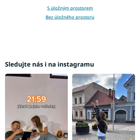
p
r
S úložným prostorem
v
Bez úložného prostoru
k
y
v
ý
p
i
s
u
Sledujte nás i na instagramu