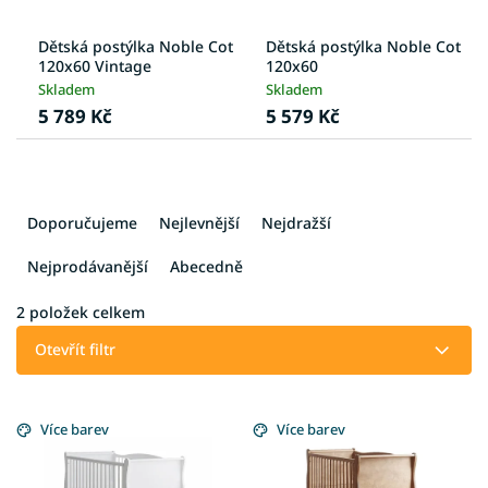
Dětská postýlka Noble Cot
Dětská postýlka Noble Cot
120x60 Vintage
120x60
Skladem
Skladem
5 789 Kč
5 579 Kč
Ř
a
Doporučujeme
Nejlevnější
Nejdražší
z
e
Nejprodávanější
Abecedně
n
í
2
položek celkem
p
Otevřít filtr
r
o
V
d
ý
Více barev
Více barev
u
p
k
i
t