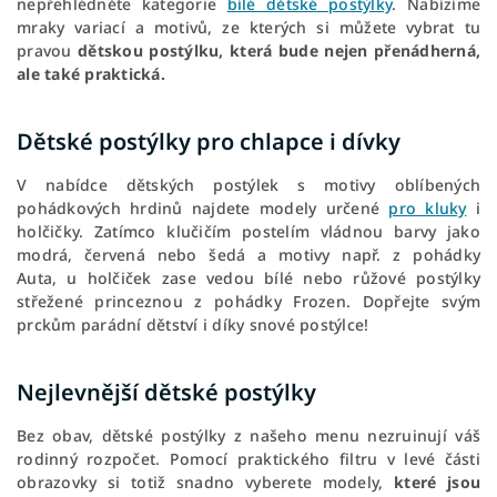
nepřehlédněte kategorie
bílé dětské postýlky
. Nabízíme
mraky variací a motivů, ze kterých si můžete vybrat tu
pravou
dětskou postýlku, která bude nejen přenádherná,
ale také praktická.
Dětské postýlky pro chlapce i dívky
V nabídce dětských postýlek s motivy oblíbených
pohádkových hrdinů najdete modely určené
pro kluky
i
holčičky. Zatímco klučičím postelím vládnou barvy jako
modrá, červená nebo šedá a motivy např. z pohádky
Auta, u holčiček zase vedou bílé nebo růžové postýlky
střežené princeznou z pohádky Frozen. Dopřejte svým
prckům parádní dětství i díky snové postýlce!
Nejlevnější dětské postýlky
Bez obav, dětské postýlky z našeho menu nezruinují váš
rodinný rozpočet. Pomocí praktického filtru v levé části
obrazovky si totiž snadno vyberete modely,
které jsou