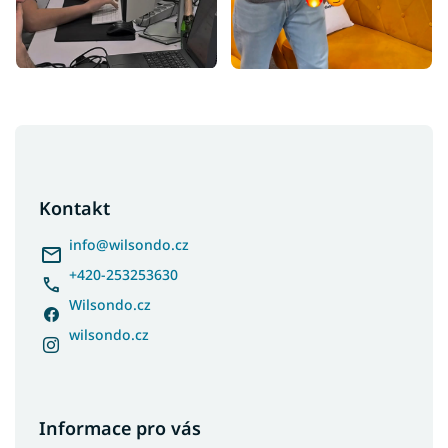
Z
á
p
a
Kontakt
t
í
info
@
wilsondo.cz
+420-253253630
Wilsondo.cz
wilsondo.cz
Informace pro vás