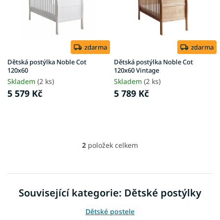
s
ů
p
r
o
d
zdarma
zdarma
u
Dětská postýlka Noble Cot
Dětská postýlka Noble Cot
k
120x60
120x60 Vintage
t
Skladem
(2 ks)
Skladem
(2 ks)
ů
5 579 Kč
5 789 Kč
2
položek celkem
O
v
l
á
d
Související kategorie: Dětské postýlky
a
c
Dětské postele
í