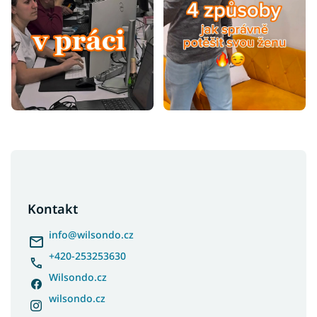
Z
á
p
a
Kontakt
t
í
info
@
wilsondo.cz
+420-253253630
Wilsondo.cz
wilsondo.cz