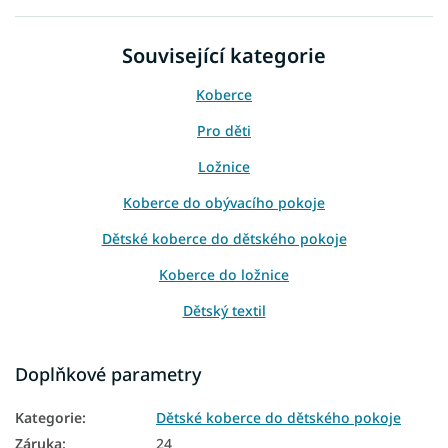
Související kategorie
Koberce
Pro děti
Ložnice
Koberce do obývacího pokoje
Dětské koberce do dětského pokoje
Koberce do ložnice
Dětský textil
Barevné koberce
Doplňkové parametry
Koberce 120x170
Kategorie
:
Dětské koberce do dětského pokoje
Koberce 140x190
Záruka
:
24