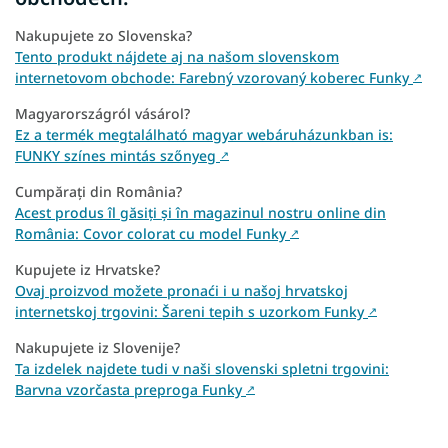
Nakupujete zo Slovenska?
Tento produkt nájdete aj na našom slovenskom
internetovom obchode: Farebný vzorovaný koberec Funky
↗
Magyarországról vásárol?
Ez a termék megtalálható magyar webáruházunkban is:
FUNKY színes mintás szőnyeg
↗
Cumpărați din România?
Acest produs îl găsiți și în magazinul nostru online din
România: Covor colorat cu model Funky
↗
Kupujete iz Hrvatske?
Ovaj proizvod možete pronaći i u našoj hrvatskoj
internetskoj trgovini: Šareni tepih s uzorkom Funky
↗
Nakupujete iz Slovenije?
Ta izdelek najdete tudi v naši slovenski spletni trgovini:
Barvna vzorčasta preproga Funky
↗