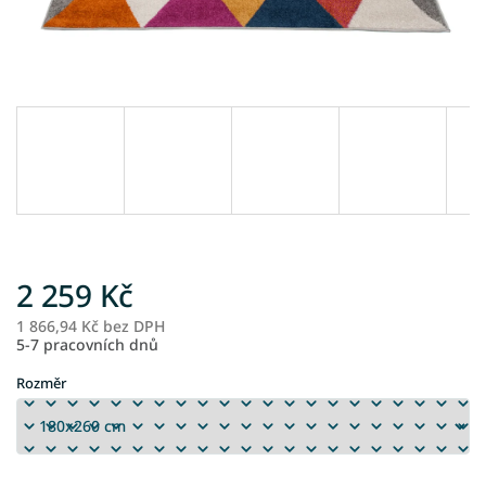
2 259 Kč
1 866,94 Kč bez DPH
M
5-7 pracovních dnů
ce
Rozměr