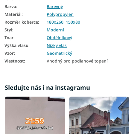
Koberce 160x220
Barva
:
Barevný
Materiál
:
Polypropylen
Koberce 180x260
Rozměr koberce
:
180x260
,
150x80
Koberce 200x290
Styl
:
Moderní
Koberce 240x330
Tvar
:
Obdélníkový
Výška vlasu
:
Nízky vlas
Vzor
:
Geometrický
Vlastnost
:
Vhodný pro podlahové topení
Sledujte nás i na instagramu