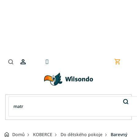
Přejít
na
obsah
Nákupní
košík
Domů
KOBERCE
Do dětského pokoje
Barevný