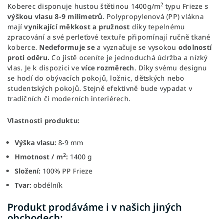
2
Koberec disponuje hustou štětinou 1400g/m
typu Frieze s
výškou vlasu 8-9 milimetrů
. Polypropylenová (PP) vlákna
mají
vynikající měkkost a pružnost
díky tepelnému
zpracování a své perleťové textuře připomínají ručně tkané
koberce.
Nedeformuje se
a vyznačuje se vysokou
odolností
proti oděru.
Co jistě oceníte je jednoduchá údržba a nízký
vlas. Je k dispozici ve
více rozměrech
. Díky svému designu
se hodí do obývacích pokojů, ložnic, dětských nebo
studentských pokojů. Stejně efektivně bude vypadat v
tradičních či moderních interiérech.
Vlastnosti produktu:
Výška vlasu:
8-9 mm
2
Hmotnost / m
:
1400 g
Složení:
100% PP Frieze
Tvar:
obdélník
Produkt prodáváme i v našich jiných
obchodech: