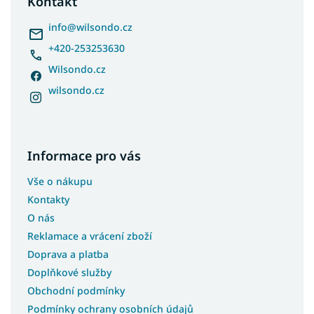
Kontakt
t
í
info
@
wilsondo.cz
+420-253253630
Wilsondo.cz
wilsondo.cz
Informace pro vás
Vše o nákupu
Kontakty
O nás
Reklamace a vrácení zboží
Doprava a platba
Doplňkové služby
Obchodní podmínky
Podmínky ochrany osobních údajů