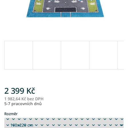
2 399 Kč
1 982,64 Kč bez DPH
M
5-7 pracovních dnů
ce
Rozměr