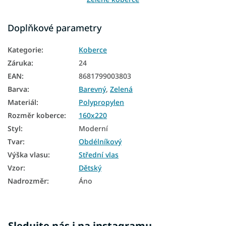
Koberce 120x170
Doplňkové parametry
Koberce 160x220
Kategorie
:
Koberce
Koberce 200x290
Záruka
:
24
Koberce 300x400
EAN
:
8681799003803
Barva
:
Barevný
,
Zelená
Koberce 400x500
Materiál
:
Polypropylen
Rozměr koberce
:
160x220
Styl
:
Moderní
Tvar
:
Obdélníkový
Výška vlasu
:
Střední vlas
Vzor
:
Dětský
Nadrozměr
:
Áno
Sledujte nás i na instagramu