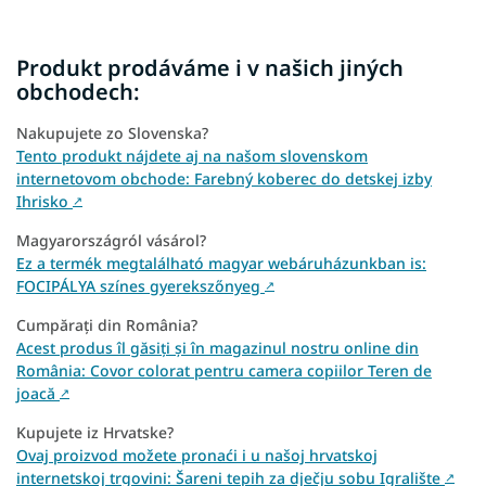
Produkt prodáváme i v našich jiných
obchodech:
Nakupujete zo Slovenska?
Tento produkt nájdete aj na našom slovenskom
internetovom obchode: Farebný koberec do detskej izby
Ihrisko
↗
Magyarországról vásárol?
Ez a termék megtalálható magyar webáruházunkban is:
FOCIPÁLYA színes gyerekszőnyeg
↗
Cumpărați din România?
Acest produs îl găsiți și în magazinul nostru online din
România: Covor colorat pentru camera copiilor Teren de
joacă
↗
Kupujete iz Hrvatske?
Ovaj proizvod možete pronaći i u našoj hrvatskoj
internetskoj trgovini: Šareni tepih za dječju sobu Igralište
↗