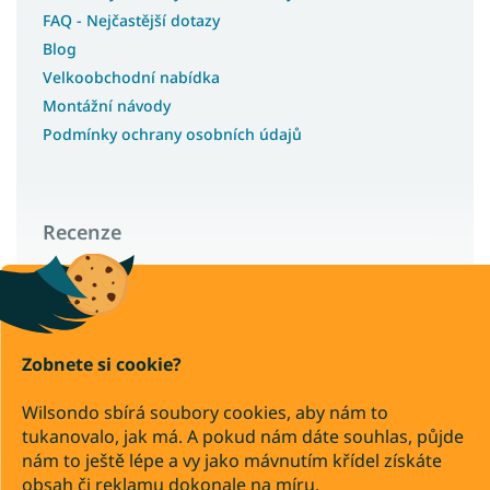
FAQ - Nejčastější dotazy
Blog
Velkoobchodní nabídka
Montážní návody
Podmínky ochrany osobních údajů
Recenze
Wilsondo – recenze a zkušenosti zákazníků
Zobnete si cookie?
Copyright 2026
Wilsondo.cz
Wilsondo sbírá soubory cookies, aby nám to
. Všechna práva vyhrazena.
tukanovalo, jak má. A pokud nám dáte souhlas, půjde
Upravit nastavení cookies
nám to ještě lépe a vy jako mávnutím křídel získáte
Převod
Dobírka
obsah či reklamu dokonale na míru.