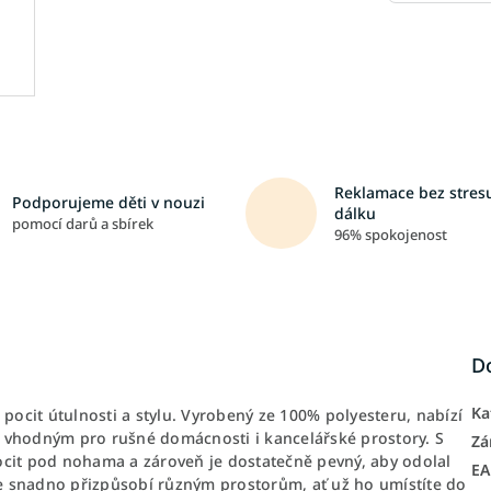
Reklamace bez stresu
Podporujeme děti v nouzi
dálku
pomocí darů a sbírek
96% spokojenost
D
Ka
cit útulnosti a stylu. Vyrobený ze 100% polyesteru, nabízí
 vhodným pro rušné domácnosti i kancelářské prostory. S
Zá
ocit pod nohama a zároveň je dostatečně pevný, aby odolal
E
e snadno přizpůsobí různým prostorům, ať už ho umístíte do