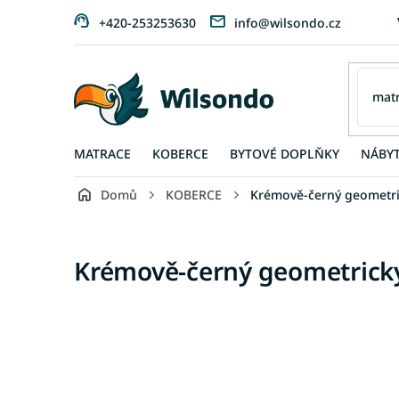
Přejít
+420-253253630
info@wilsondo.cz
na
obsah
MATRACE
KOBERCE
BYTOVÉ DOPLŇKY
NÁBY
Domů
KOBERCE
Krémově-černý geometri
Krémově-černý geometrick