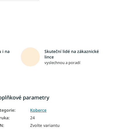
 i na
Skuteční lidé na zákaznické
lince
vyslechnou a poradí
oplňkové parametry
tegorie
:
Koberce
ruka
:
24
AN
:
Zvolte variantu