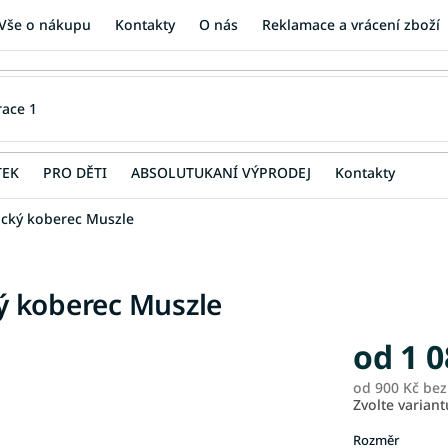
Vše o nákupu
Kontakty
O nás
Reklamace a vrácení zboží
TEK
PRO DĚTI
ABSOLUTUKANÍ VÝPRODEJ
Kontakty
cký koberec Muszle
ý koberec Muszle
od
1 0
od
900 Kč
bez
Zvolte variant
Rozměr