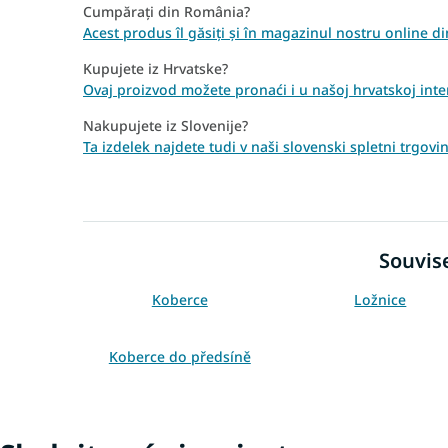
Cumpărați din România?
Acest produs îl găsiți și în magazinul nostru onlin
Kupujete iz Hrvatske?
Ovaj proizvod možete pronaći i u našoj hrvatskoj inte
Nakupujete iz Slovenije?
Ta izdelek najdete tudi v naši slovenski spletni trg
Souvise
Koberce
Ložnice
Koberce do předsíně
Krémové koberce
Koberce 80x150
Koberce 160x220
Koberce 200x290