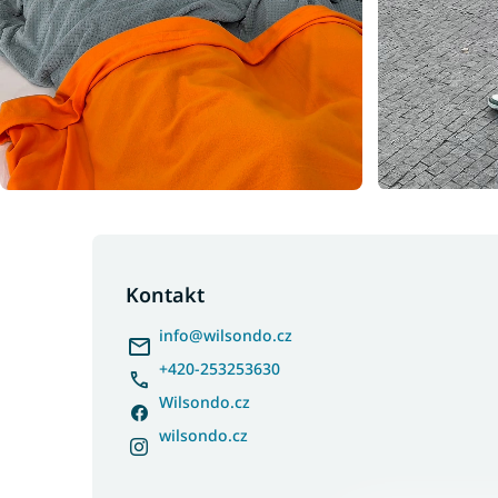
Z
á
p
Kontakt
a
info
@
wilsondo.cz
t
í
+420-253253630
Wilsondo.cz
wilsondo.cz