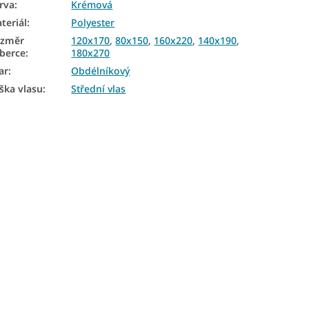
rva
:
Krémová
teriál
:
Polyester
ozměr
120x170
,
80x150
,
160x220
,
140x190
,
berce
:
180x270
ar
:
Obdélníkový
ška vlasu
:
Střední vlas