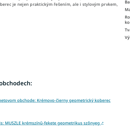
Ba
berec je nejen praktickým řešením, ale i stylovým prvkem,
Ma
R
ko
Tv
Vý
 obchodech:
rnetovom obchode: Krémovo-čierny geometrický koberec
is: MUSZLE krémszínű-fekete geometrikus szőnyeg
↗