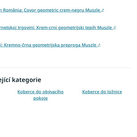
e din România: Covor geometric crem-negru Muszle
↗
rnetskoj trgovini: Krem-crni geometrijski tepih Muszle
↗
ovini: Kremno-črna geometrijska preproga Muszle
↗
jící kategorie
Koberce do obývacího
Koberce do ložnice
pokoje
Koberce 120x170
Koberce 140x190
Koberce 240x330