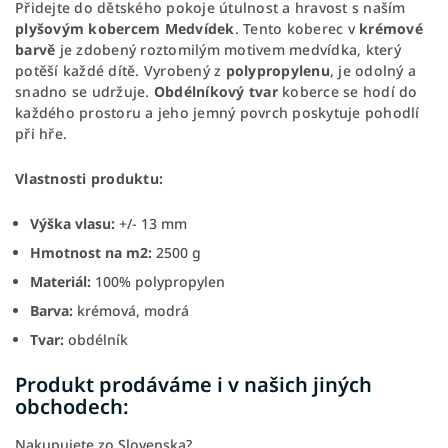
Přidejte do dětského pokoje útulnost a hravost s naším
plyšovým kobercem Medvídek
. Tento koberec v
krémové
barvě
je zdobený roztomilým motivem medvídka, který
potěší každé dítě. Vyrobený z
polypropylenu
, je odolný a
snadno se udržuje.
Obdélníkový tvar
koberce se hodí do
každého prostoru a jeho jemný povrch poskytuje pohodlí
při hře.
Vlastnosti produktu:
Výška vlasu:
+/- 13 mm
Hmotnost na m2:
2500 g
Materiál:
100% polypropylen
Barva:
krémová, modrá
Tvar:
obdélník
Produkt prodáváme i v našich jiných
obchodech:
Nakupujete zo Slovenska?