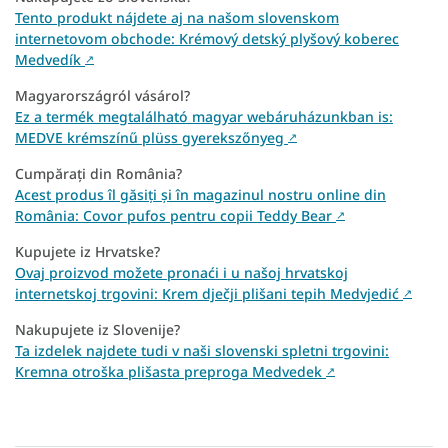
Tento produkt nájdete aj na našom slovenskom
internetovom obchode: Krémový detský plyšový koberec
Medvedík
↗
Magyarországról vásárol?
Ez a termék megtalálható magyar webáruházunkban is:
MEDVE krémszínű plüss gyerekszőnyeg
↗
Cumpărați din România?
Acest produs îl găsiți și în magazinul nostru online din
România: Covor pufos pentru copii Teddy Bear
↗
Kupujete iz Hrvatske?
Ovaj proizvod možete pronaći i u našoj hrvatskoj
internetskoj trgovini: Krem dječji plišani tepih Medvjedić
↗
Nakupujete iz Slovenije?
Ta izdelek najdete tudi v naši slovenski spletni trgovini:
Kremna otroška plišasta preproga Medvedek
↗