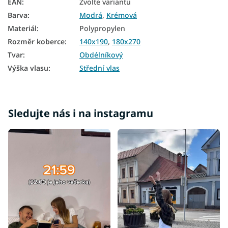
EAN
:
Zvolte variantu
Barva
:
Modrá
,
Krémová
Materiál
:
Polypropylen
Rozměr koberce
:
140x190
,
180x270
Tvar
:
Obdélníkový
Výška vlasu
:
Střední vlas
Sledujte nás i na instagramu