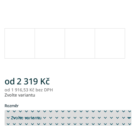
od
2 319 Kč
od
1 916,53 Kč
bez DPH
M
Zvolte variantu
ce
Rozměr