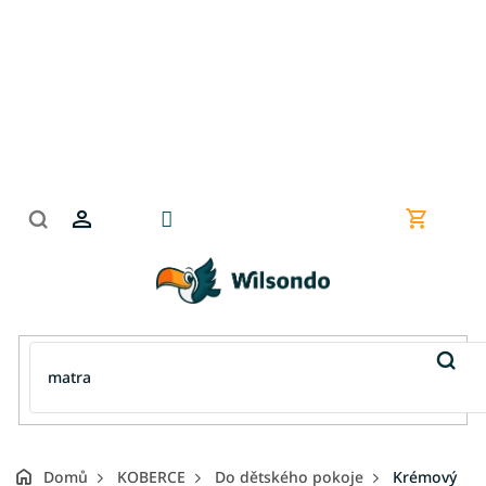
Přejít
na
obsah
Nákupní
košík
Domů
KOBERCE
Do dětského pokoje
Krémový