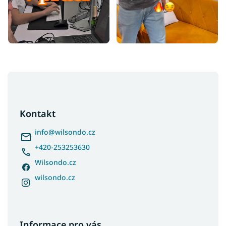
Z
á
p
a
Kontakt
t
í
info
@
wilsondo.cz
+420-253253630
Wilsondo.cz
wilsondo.cz
Informace pro vás