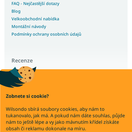
FAQ - Nejčastější dotazy
Blog
Velkoobchodní nabídka
Montážní návody
Podmínky ochrany osobních údajů
Recenze
Wilsondo – recenze a zkušenosti zákazníků
Zobnete si cookie?
Copyright 2026
Wilsondo.cz
Wilsondo sbírá soubory cookies, aby nám to
. Všechna práva vyhrazena.
tukanovalo, jak má. A pokud nám dáte souhlas, půjde
Upravit nastavení cookies
nám to ještě lépe a vy jako mávnutím křídel získáte
Převod
Dobírka
obsah či reklamu dokonale na míru.