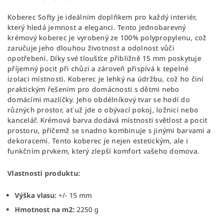
Koberec Softy je ideálním doplňkem pro každý interiér,
který hledá jemnost a eleganci. Tento jednobarevný
krémový koberec je vyrobený ze 100% polypropylenu, což
zaručuje jeho dlouhou životnost a odolnost vůči
opotřebení. Díky své tloušťce přibližně 15 mm poskytuje
příjemný pocit při chůzi a zároveň přispívá k tepelné
izolaci místnosti. Koberec je lehký na údržbu, což ho činí
praktickým řešením pro domácnosti s dětmi nebo
domácími mazlíčky. Jeho obdélníkový tvar se hodí do
různých prostor, ať už jde o obývací pokoj, ložnici nebo
kancelář. Krémová barva dodává místnosti světlost a pocit
prostoru, přičemž se snadno kombinuje s jinými barvami a
dekoracemi. Tento koberec je nejen estetickým, ale i
funkčním prvkem, který zlepší komfort vašeho domova.
Vlastnosti produktu:
Výška vlasu:
+/- 15 mm
Hmotnost na m2:
2250 g