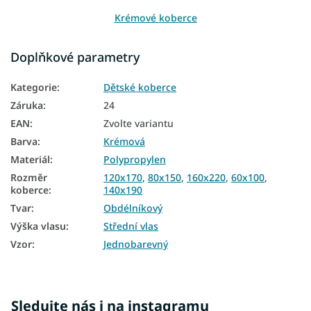
Krémové koberce
Koberce 60x100
Doplňkové parametry
Koberce 80x150
Kategorie
:
Dětské koberce
Koberce 120x170
Záruka
:
24
Koberce 140x190
EAN
:
Zvolte variantu
Barva
:
Krémová
Koberce 160x220
Materiál
:
Polypropylen
Koberce 200x290
Rozměr
120x170
,
80x150
,
160x220
,
60x100
,
koberce
:
140x190
Koberce 240x330
Tvar
:
Obdélníkový
Výška vlasu
:
Střední vlas
Vzor
:
Jednobarevný
Sledujte nás i na instagramu