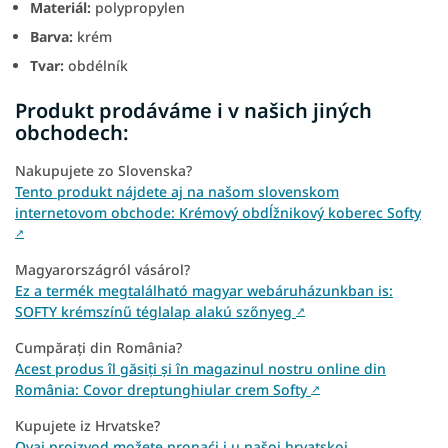
Materiál:
polypropylen
Barva:
krém
Tvar:
obdélník
Produkt prodáváme i v našich jiných
obchodech:
Nakupujete zo Slovenska?
Tento produkt nájdete aj na našom slovenskom
internetovom obchode: Krémový obdĺžnikový koberec Softy
↗
Magyarországról vásárol?
Ez a termék megtalálható magyar webáruházunkban is:
SOFTY krémszínű téglalap alakú szőnyeg
↗
Cumpărați din România?
Acest produs îl găsiți și în magazinul nostru online din
România: Covor dreptunghiular crem Softy
↗
Kupujete iz Hrvatske?
Ovaj proizvod možete pronaći i u našoj hrvatskoj