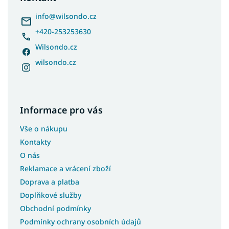
t
í
info
@
wilsondo.cz
+420-253253630
Wilsondo.cz
wilsondo.cz
Informace pro vás
Vše o nákupu
Kontakty
O nás
Reklamace a vrácení zboží
Doprava a platba
Doplňkové služby
Obchodní podmínky
Podmínky ochrany osobních údajů