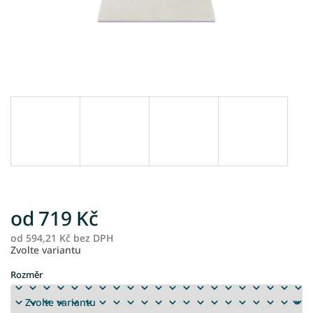
od
719 Kč
od
594,21 Kč
bez DPH
M
Zvolte variantu
ce
Rozměr