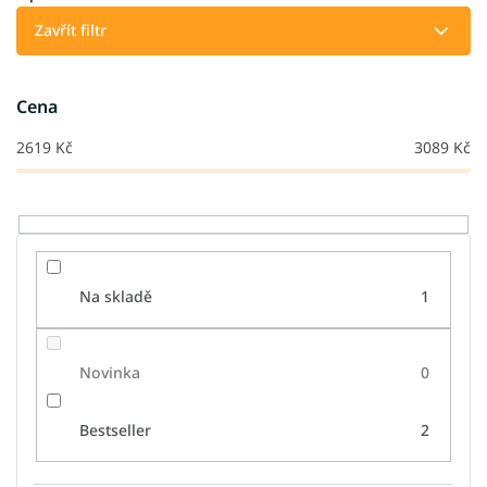
p
Zavřít filtr
r
o
d
Cena
u
k
2619
Kč
3089
Kč
t
ů
Na skladě
1
Novinka
0
Bestseller
2