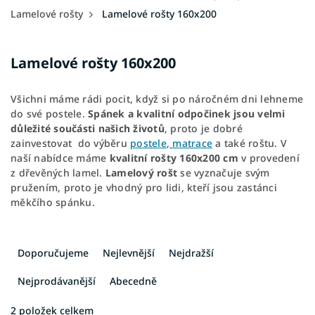
Lamelové rošty
Lamelové rošty 160x200
Lamelové rošty 160x200
Všichni máme rádi pocit, když si po náročném dni lehneme
do své postele.
Spánek a kvalitní odpočinek jsou velmi
důležité součásti našich životů
, proto je dobré
zainvestovat do výběru
postele
,
matrace
a také roštu. V
naší nabídce máme
kvalitní rošty 160x200 cm
v provedení
z dřevěných lamel.
Lamelový rošt
se vyznačuje svým
pružením, proto je vhodný pro lidi, kteří jsou zastánci
měkčího spánku.
Ř
a
Doporučujeme
Nejlevnější
Nejdražší
z
e
Nejprodávanější
Abecedně
n
í
2
položek celkem