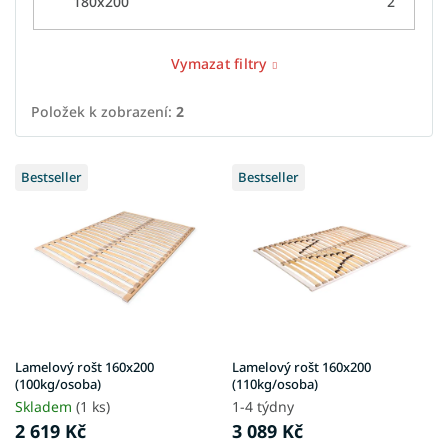
180x200
2
Vymazat filtry
Položek k zobrazení:
2
V
Bestseller
Bestseller
ý
p
i
s
p
r
o
d
u
Lamelový rošt 160x200
Lamelový rošt 160x200
k
(100kg/osoba)
(110kg/osoba)
t
Skladem
(1 ks)
1-4 týdny
ů
2 619 Kč
3 089 Kč