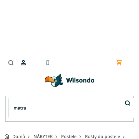
Přejít
na
obsah
Nákupní
košík
Domů
NÁBYTEK
Postele
Rošty do postele