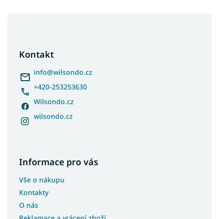
Z
á
p
a
Kontakt
t
í
info
@
wilsondo.cz
+420-253253630
Wilsondo.cz
wilsondo.cz
Informace pro vás
Vše o nákupu
Kontakty
O nás
Reklamace a vrácení zboží