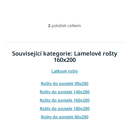
2
položek celkem
O
v
l
á
d
Související kategorie: Lamelové rošty
a
160x200
c
í
p
Laťkové rošty
r
v
Rošty do postele 90x200
k
Rošty do postele 140x200
y
v
Rošty do postele 160x200
ý
Rošty do postele 180x200
p
i
Rošty do postele 80x200
s
u