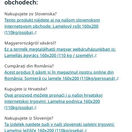
obchodech:
Nakupujete zo Slovenska?
Tento produkt nájdete aj na našom slovenskom
internetovom obchode: Lamelový rošt 160x200
(110kg/osoba)
↗
Magyarországról vásárol?
Ez a termék megtalálható magyar webáruházunkban is:
Lamellás ágyrács 160x200 (110 kg / személy)
↗
Cumpărați din România?
Acest produs îl găsiți și în magazinul nostru online din
România: Somieră cu lamele 160x200 (110kg/persoană)
↗
Kupujete iz Hrvatske?
Ovaj proizvod možete pronaći i u našoj hrvatskoj
internetskoj trgovini: Lamelna podnica 160x200
(110kg/osoba)
↗
Nakupujete iz Slovenije?
Ta izdelek najdete tudi v naši slovenski spletni trgovini:
Lamelno ležišče 160x200 (110kg/oseba)
↗