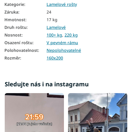
Kategorie
:
Lamelové rošty
Záruka
:
24
Hmotnost
:
17 kg
Druh roštu
:
Lamelové
Nosnost
:
100+ kg
,
220 kg
Osazení roštu
:
V pevném rámu
Polohovatelnost
:
Nepolohovatelné
Rozměr
:
160x200
Sledujte nás i na instagramu