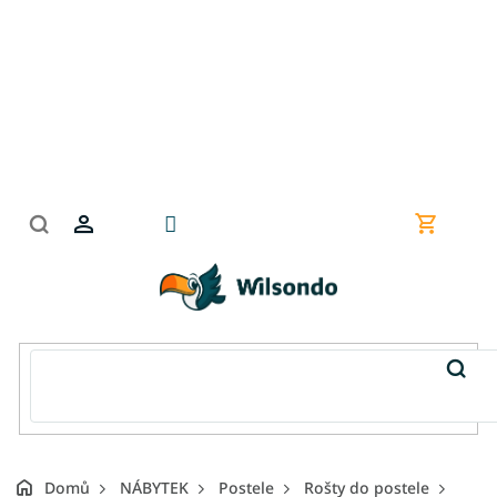
Přejít
na
obsah
Nákupní
košík
Domů
NÁBYTEK
Postele
Rošty do postele