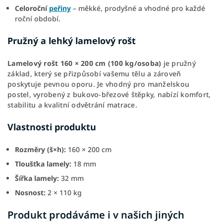
Celoroční
peřiny
– měkké, prodyšné a vhodné pro každé
roční období.
Pružný a lehký lamelový rošt
Lamelový rošt 160 × 200 cm (100 kg/osoba)
je pružný
základ, který se přizpůsobí vašemu tělu a zároveň
poskytuje pevnou oporu. Je vhodný pro manželskou
postel, vyrobený z bukovo-březové štěpky, nabízí komfort,
stabilitu a kvalitní odvětrání matrace.
Vlastnosti produktu
Rozměry (š×h):
160 × 200 cm
Tloušťka lamely:
18 mm
Šířka lamely:
32 mm
Nosnost:
2 × 110 kg
Produkt prodáváme i v našich jiných