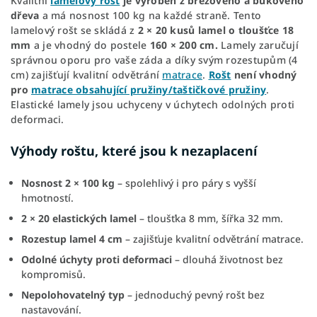
Kvalitní
lamelový rošt
je vyroben z březového a bukového
dřeva
a má nosnost 100 kg na každé straně. Tento
lamelový rošt se skládá z
2 × 20 kusů lamel
o tloušťce 18
mm
a je vhodný do postele
160 × 200 cm.
Lamely zaručují
správnou oporu pro vaše záda a díky svým rozestupům (4
cm) zajišťují kvalitní odvětrání
matrace
.
Rošt
není vhodný
pro
matrace obsahující pružiny/taštičkové pružiny
.
Elastické lamely jsou uchyceny v úchytech odolných proti
deformaci.
Výhody roštu, které jsou k nezaplacení
Nosnost 2 × 100 kg
– spolehlivý i pro páry s vyšší
hmotností.
2 × 20 elastických lamel
– tloušťka 8 mm, šířka 32 mm.
Rozestup lamel 4 cm
– zajišťuje kvalitní odvětrání matrace.
Odolné úchyty proti deformaci
– dlouhá životnost bez
kompromisů.
Nepolohovatelný typ
– jednoduchý pevný rošt bez
nastavování.