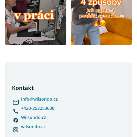
Z
á
p
a
Kontakt
t
í
info
@
wilsondo.cz
+420-253253630
Wilsondo.cz
wilsondo.cz