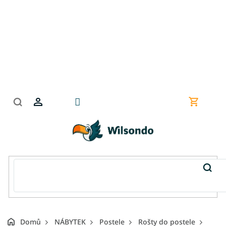
Přejít
na
obsah
Nákupní
košík
Domů
NÁBYTEK
Postele
Rošty do postele