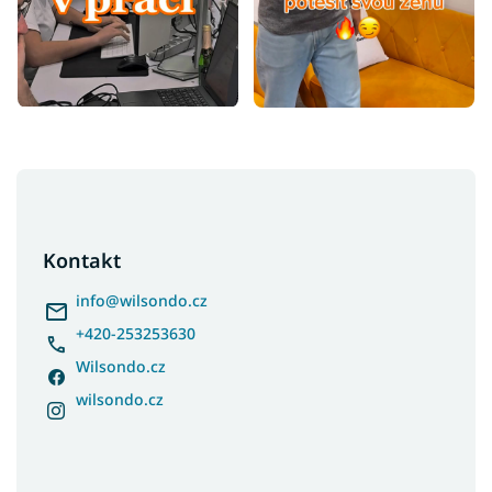
Z
á
p
a
Kontakt
t
í
info
@
wilsondo.cz
+420-253253630
Wilsondo.cz
wilsondo.cz