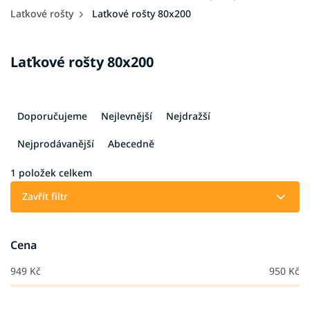
Laťkové rošty
Laťkové rošty 80x200
Laťkové rošty 80x200
Ř
a
Doporučujeme
Nejlevnější
Nejdražší
z
e
Nejprodávanější
Abecedně
n
í
1
položek celkem
p
Zavřít filtr
r
o
d
Cena
u
k
949
Kč
950
Kč
t
ů