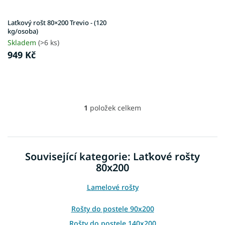
d
u
Laťkový rošt 80×200 Trevio - (120
k
kg/osoba)
t
Skladem
(>6 ks)
ů
949 Kč
1
položek celkem
O
v
l
á
d
Související kategorie: Laťkové rošty
a
80x200
c
í
p
Lamelové rošty
r
v
Rošty do postele 90x200
k
Rošty do postele 140x200