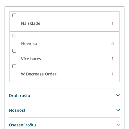
Na skladě
1
Novinka
0
Více barev
1
W Decrease Order
1
Druh roštu
Nosnost
Osazení roštu