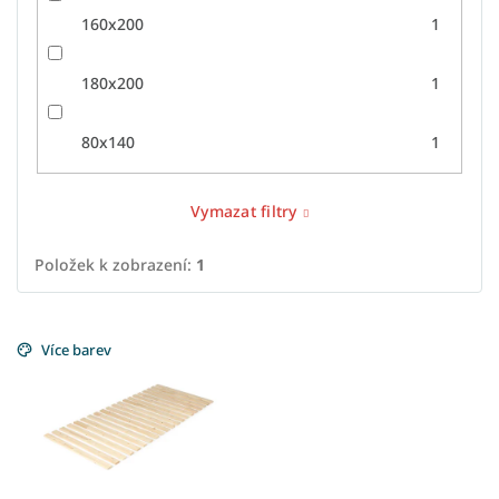
160x200
1
180x200
1
80x140
1
Vymazat filtry
Položek k zobrazení:
1
V
ý
Více barev
p
i
s
p
r
o