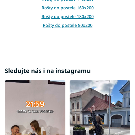
y
v
Rošty do postele 160x200
ý
Rošty do postele 180x200
p
i
Rošty do postele 80x200
s
u
Sledujte nás i na instagramu