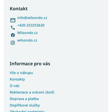
p
a
Kontakt
t
í
info
@
wilsondo.cz
+420-253253630
Wilsondo.cz
wilsondo.cz
Informace pro vás
Vše o nákupu
Kontakty
O nás
Reklamace a vrácení zboží
Doprava a platba
Doplňkové služby
Obchodní podmínky