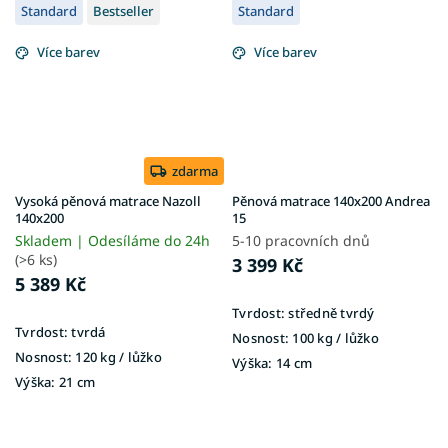
Standard
Bestseller
Standard
Více barev
Více barev
zdarma
Vysoká pěnová matrace Nazoll
Pěnová matrace 140x200 Andrea
140x200
15
Skladem | Odesíláme do 24h
5-10 pracovních dnů
(>6 ks)
3 399 Kč
5 389 Kč
Tvrdost:
středně tvrdý
Tvrdost:
tvrdá
Nosnost:
100 kg ​​​​​/ lůžko
Nosnost:
120 kg ​​​​​/ lůžko
Výška:
14 cm
Výška:
21 cm