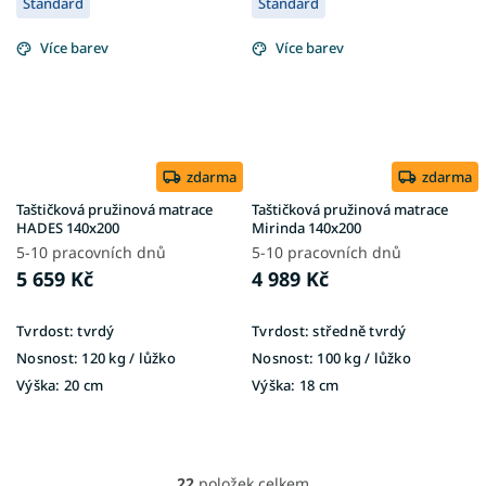
Standard
Standard
Více barev
Více barev
zdarma
zdarma
Taštičková pružinová matrace
Taštičková pružinová matrace
HADES 140x200
Mirinda 140x200
5-10 pracovních dnů
5-10 pracovních dnů
5 659 Kč
4 989 Kč
Tvrdost:
tvrdý
Tvrdost:
středně tvrdý
Nosnost:
120 kg ​​​​​/ lůžko
Nosnost:
100 kg​​​​​ / lůžko
Výška:
20 cm
Výška:
18 cm
22
položek celkem