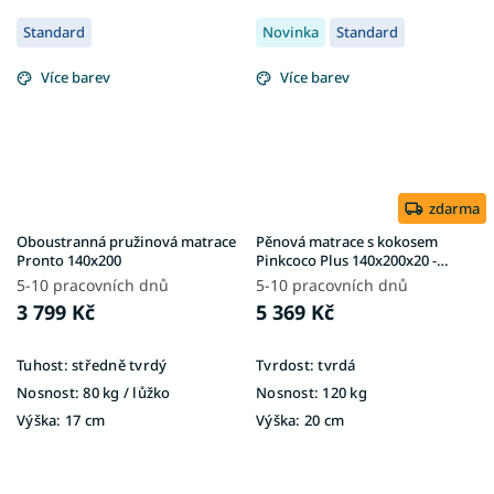
Standard
Novinka
Standard
Více barev
Více barev
zdarma
Oboustranná pružinová matrace
Pěnová matrace s kokosem
Pronto 140x200
Pinkcoco Plus 140x200x20 -
potah Aloe Vera
5-10 pracovních dnů
5-10 pracovních dnů
3 799 Kč
5 369 Kč
Tuhost:
středně tvrdý
Tvrdost:
tvrdá
Nosnost:
80 kg / lůžko
Nosnost:
120 kg
Výška:
17 cm
Výška:
20 cm