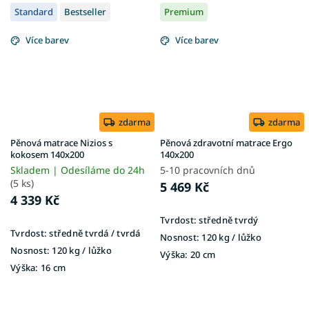
Standard
Bestseller
Premium
Více barev
Více barev
zdarma
zdarma
Pěnová matrace Nizios s
Pěnová zdravotní matrace Ergo
kokosem 140x200
140x200
Skladem | Odesíláme do 24h
5-10 pracovních dnů
(5 ks)
5 469 Kč
4 339 Kč
Tvrdost:
středně tvrdý
Tvrdost:
středně tvrdá / tvrdá
Nosnost:
120 kg / lůžko
Nosnost:
120 kg ​​​​​/ lůžko
Výška:
20 cm
Výška:
16 cm