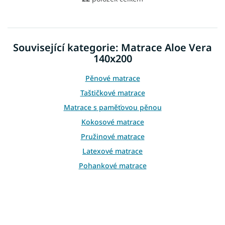
O
v
l
á
d
Související kategorie: Matrace Aloe Vera
a
140x200
c
í
p
Pěnové matrace
r
Taštičkové matrace
v
k
Matrace s paměťovou pěnou
y
Kokosové matrace
v
ý
Pružinové matrace
p
Latexové matrace
i
s
Pohankové matrace
u