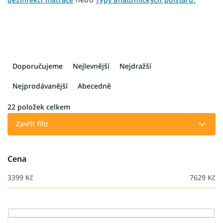
Ř
a
Doporučujeme
Nejlevnější
Nejdražší
z
e
Nejprodávanější
Abecedně
n
í
22
položek celkem
p
Zavřít filtr
r
o
d
Cena
u
k
3399
Kč
7629
Kč
t
ů