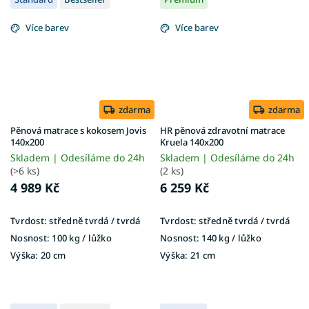
Více barev
Více barev
zdarma
zdarma
Pěnová matrace s kokosem Jovis
HR pěnová zdravotní matrace
140x200
Kruela 140x200
Skladem | Odesíláme do 24h
Skladem | Odesíláme do 24h
(>6 ks)
(2 ks)
4 989 Kč
6 259 Kč
Tvrdost:
středně tvrdá / tvrdá
Tvrdost:
středně tvrdá / tvrdá
Nosnost:
100 kg ​​​​​/ lůžko
Nosnost:
140 kg / lůžko
Výška:
20 cm
Výška:
21 cm