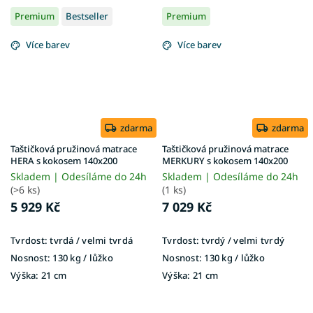
Premium
Bestseller
Premium
Více barev
Více barev
zdarma
zdarma
Taštičková pružinová matrace
Taštičková pružinová matrace
HERA s kokosem 140x200
MERKURY s kokosem 140x200
Skladem | Odesíláme do 24h
Skladem | Odesíláme do 24h
(>6 ks)
(1 ks)
5 929 Kč
7 029 Kč
Tvrdost:
tvrdá / velmi tvrdá
Tvrdost:
tvrdý / velmi tvrdý
Nosnost:
130 kg ​​​​​/ lůžko
Nosnost:
130 kg​​​​​ / lůžko
Výška:
21 cm
Výška:
21 cm