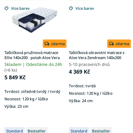
Více barev
Více barev
zdarma
zdarma
Taštičková pružinová matrace
Taštičková zdravotní matrace s
Ellie 140x200 - potah Aloe Vera
Aloe Vera Zendream 140x200
Skladem | Odesíláme do 24h
5-10 pracovních dnů
(>6 ks)
4 369 Kč
5 849 Kč
Tvrdost:
tvrdá
Tvrdost:
středně tvrdý / tvrdý
Nosnost:
120 kg / lůžko
Nosnost:
120 kg ​​​​​/ lůžko
Výška:
24 cm
Výška:
23 cm
Standard
Bestseller
Standard
Bestseller