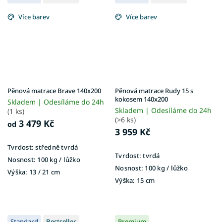
Více barev
Více barev
Pěnová matrace Brave 140x200
Pěnová matrace Rudy 15 s
kokosem 140x200
Skladem | Odesíláme do 24h
Skladem | Odesíláme do 24h
(1 ks)
(>6 ks)
3 479 Kč
od
3 959 Kč
Tvrdost:
středně tvrdá
Tvrdost:
tvrdá
Nosnost:
100 kg ​​​​​/ lůžko
Nosnost:
100 kg​​​​​ / lůžko
Výška:
13 / 21 cm
Výška:
15 cm
Standard
Bestseller
Premium