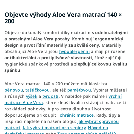
Objevte výhody Aloe Vera matrací 140 ×
200
Objevte dokonalý komfort díky matracím
s odnímatelnými
a pratelnými Aloe Vera potahy.
Kombinují
ergonomický
design a
prvotřídní materiály
za
skvělé ceny
. Materiály
obsahující Aloe Vera jsou
hypoalergenní
a mají přirozené
antibakteriální a protiplísňové vlastnosti
, čímž zajišťují
hygienické spánkové prostředí a
zlepšují celkovou kvalitu
spánku
.
Aloe Vera matraci 140 × 200 můžete mít klasickou
pěnovou
,
taštičkovou,
ale též
paměťovou
. Vybírat můžete i
z různých
výšek
a
tvrdostí
. V nabídce pak máme i
vrchní
matrace Aloe Vera
, které zlepší kvalitu stávající matrace či
rozkládací pohovky. A pro extra dlouhou životnost
doporučujeme přikoupit i
chránič matrace
. Rady, tipy a
inspiraci najdete na našem blogu:
Jak vybrat správnou
matraci
,
Jak vybrat matraci pro seniory
,
Návod na
dezinfekci matrace
nebo
Typy anatomických polštářů.