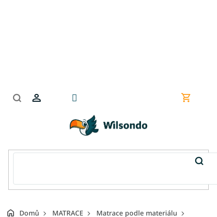
Přejít
na
obsah
Nákupní
košík
Domů
MATRACE
Matrace podle materiálu