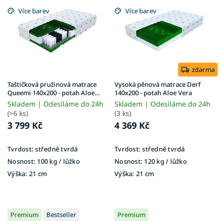
p
Více barev
Více barev
i
s
p
r
o
d
zdarma
u
Taštičková pružinová matrace
Vysoká pěnová matrace Derf
k
Queemi 140x200 - potah Aloe
140x200 - potah Aloe Vera
Vera
t
Skladem | Odesíláme do 24h
Skladem | Odesíláme do 24h
ů
(>6 ks)
(3 ks)
3 799 Kč
4 369 Kč
Tvrdost:
středně tvrdá
Tvrdost:
středně tvrdá
Nosnost:
100 kg ​​​​​/ lůžko
Nosnost:
120 kg ​​​​​/ lůžko
Výška:
21 cm
Výška:
21 cm
Premium
Bestseller
Premium