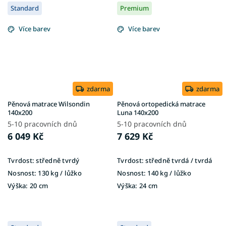
Standard
Premium
Více barev
Více barev
zdarma
zdarma
Pěnová matrace Wilsondin
Pěnová ortopedická matrace
140x200
Luna 140x200
5-10 pracovních dnů
5-10 pracovních dnů
6 049 Kč
7 629 Kč
Tvrdost:
středně tvrdý
Tvrdost:
středně tvrdá / tvrdá
Nosnost:
130 kg ​​​​​/ lůžko
Nosnost:
140 kg ​​​​​/ lůžko
Výška:
20 cm
Výška:
24 cm