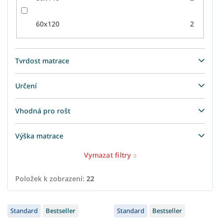
60x120
2
Tvrdost matrace
Určení
Vhodná pro rošt
Výška matrace
Vymazat filtry
Položek k zobrazení:
22
V
Standard
Bestseller
Standard
Bestseller
ý