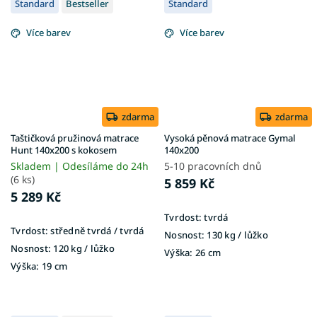
Standard
Bestseller
Standard
Více barev
Více barev
zdarma
zdarma
Taštičková pružinová matrace
Vysoká pěnová matrace Gymal
Hunt 140x200 s kokosem
140x200
Skladem | Odesíláme do 24h
5-10 pracovních dnů
(6 ks)
5 859 Kč
5 289 Kč
Tvrdost:
tvrdá
Tvrdost:
středně tvrdá / tvrdá
Nosnost:
130 kg ​​​​​/ lůžko
Nosnost:
120 kg ​​​​​/ lůžko
Výška:
26 cm
Výška:
19 cm