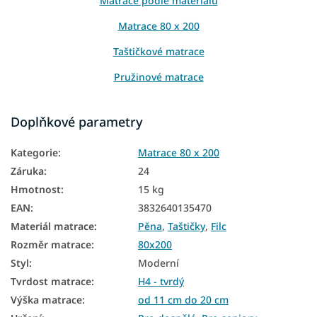
Matrace podle materiálu
Matrace 80 x 200
Taštičkové matrace
Pružinové matrace
Matrace podle výšky
Doplňkové parametry
Matrace podle nosnosti
Kategorie
:
Matrace 80 x 200
Matrace Aloe Vera
Záruka
:
24
Matrace z PUR pěny
Hmotnost
:
15 kg
Přírodní matrace
EAN
:
3832640135470
Materiál matrace
:
Pěna
,
Taštičky
,
Filc
Podlahové matrace
Rozměr matrace
:
80x200
Matrace na zem
Styl
:
Moderní
Matrace podle tvrdosti
Tvrdost matrace
:
H4 - tvrdý
Výška matrace
:
od 11 cm do 20 cm
Tvrdé matrace