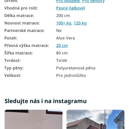
Určení
:
Pro dospělé
,
Pro seniory
Zónové matrace
Vhodná pro rošt
:
Pevný (laťkový)
Délka matrace
:
200 cm
Malé matrace
Nosnost matrace
:
100+ kg
,
120 kg
Dětské matrace podle rozměru
Partnerské matrace
:
Ne
Antialergické matrace
Potah
:
Aloe Vera
Přesná výška matrace
:
20 cm
7zónové matrace
Šířka matrace
:
80 cm
Taštičkové matrace 80x200
Tvrdost
:
Tvrdé
Typ pěny
:
Polyuretanová pěna
Pružinové matrace 80x200
Velikost
:
Pro jednolůžko
Matrace tvrdost H4
Tvrdé matrace 80x200
Sledujte nás i na instagramu
Matrace Aloe Vera 80x200
Matrace - výška 20 cm
Matrace podle nosnosti - 120 kg