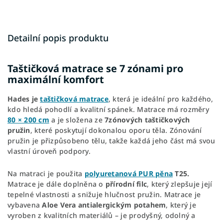
Detailní popis produktu
Taštičková matrace se 7 zónami pro
maximální komfort
Hades je
taštičková matrace
, která je ideální pro každého,
kdo hledá pohodlí a kvalitní spánek. Matrace má rozměry
80 × 200 cm
a je složena ze
7zónových taštičkových
pružin
, které poskytují dokonalou oporu těla. Zónování
pružin je přizpůsobeno tělu, takže každá jeho část má svou
vlastní úroveň podpory.
Na matraci je použita
polyuretanová PUR pěna
T25.
Matrace je dále doplněna o
přírodní filc
, který zlepšuje její
tepelné vlastnosti a snižuje hlučnost pružin. Matrace je
vybavena
Aloe Vera antialergickým potahem
, který je
vyroben z kvalitních materiálů – je prodyšný, odolný a