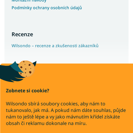
Podmínky ochrany osobních údajů
Recenze
Wilsondo – recenze a zkušenosti zákazníků
Copyright 2026
Wilsondo.cz
. Všechna práva vyhrazena.
Upravit nastavení cookies
Zobnete si cookie?
Převod
Dobírka
Wilsondo sbírá soubory cookies, aby nám to
tukanovalo, jak má. A pokud nám dáte souhlas, půjde
nám to ještě lépe a vy jako mávnutím křídel získáte
Vytvořil Shoptet Premium
obsah či reklamu dokonale na míru.