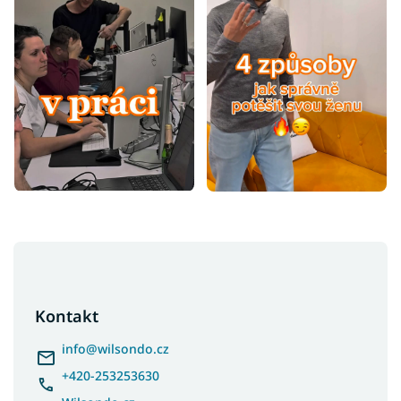
Z
á
p
a
Kontakt
t
í
info
@
wilsondo.cz
+420-253253630