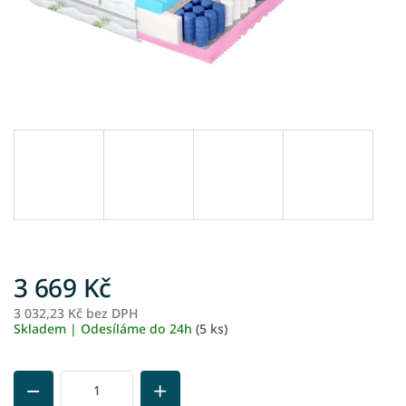
3 669 Kč
3 032,23 Kč bez DPH
M
Skladem | Odesíláme do 24h
(5 ks)
ce