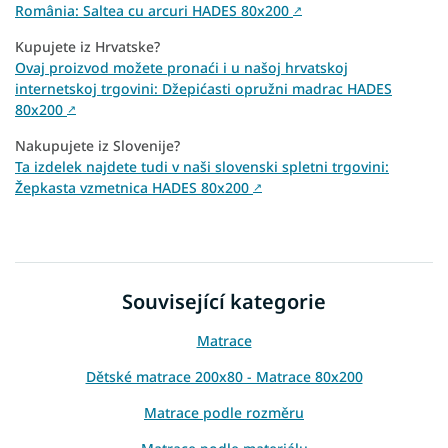
România: Saltea cu arcuri HADES 80x200
↗
Kupujete iz Hrvatske?
Ovaj proizvod možete pronaći i u našoj hrvatskoj
internetskoj trgovini: Džepićasti opružni madrac HADES
80x200
↗
Nakupujete iz Slovenije?
Ta izdelek najdete tudi v naši slovenski spletni trgovini:
Žepkasta vzmetnica HADES 80x200
↗
Související kategorie
Matrace
Dětské matrace 200x80 - Matrace 80x200
Matrace podle rozměru