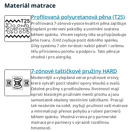
Materiál matrace
Profilovaná polyuretanová pěna (T25)
Profilovaná 7-zónová vysoce kvalitní pěna zajišťuje
zlepšení prokrvení pokožky a uvolnění svalstva
během spánku. Vlivem teploty těla se přizpůsobuje
jeho tvaru, čímž zvyšuje pocit dobrého spánku.
Díky systému 7 zón tvrdosti nabízí páteři i celému
tělu přirozenou polohu a podporu. Tato pěna je
vhodná i pro alergiky.
7-zónové taštičkové pružiny HARD
Modernější a vylepšená verze pružinové vrstvy,
která vytváří pocit ideální opory kloubů a svalů.
Odolné pružiny s prodlouženou životností mají
oproti klasickým pružinám menší plochu a jsou
samostatně obaleny textilními taštičkami. Pracují
tak nezávisle na sobě, zvyšují pružnost vaší matrace
a minimalizují přenos pohybu a rušení partnerů
během spánku. Vhodná vrstva pro partnerské
matrace pro partnery s výrazně rozdílnou
hmotností.