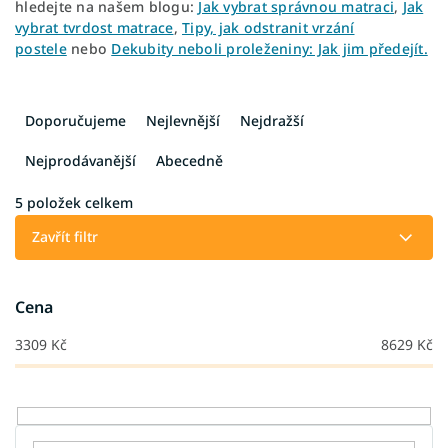
hledejte na našem blogu:
Jak vybrat správnou matraci
,
Jak
vybrat tvrdost matrace
,
Tipy, jak odstranit vrzání
postele
nebo
Dekubity neboli proleženiny: Jak jim předejít.
Ř
a
Doporučujeme
Nejlevnější
Nejdražší
z
e
Nejprodávanější
Abecedně
n
í
5
položek celkem
p
Zavřít filtr
r
o
d
Cena
u
k
3309
Kč
8629
Kč
t
ů