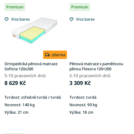
Premium
Premium
Více barev
Více barev
zdarma
Ortopedická pěnová matrace
Pěnová matrace s paměťovou
Softina 120x200
pěnou Flexora 120×200
5-10 pracovních dnů
5-10 pracovních dnů
8 629 Kč
3 309 Kč
Tvrdost:
středně tvrdá / tvrdá
Tvrdost:
tvrdá
Nosnost:
140 kg
Nosnost:
90 kg
Výška:
21 cm
Výška:
18 cm