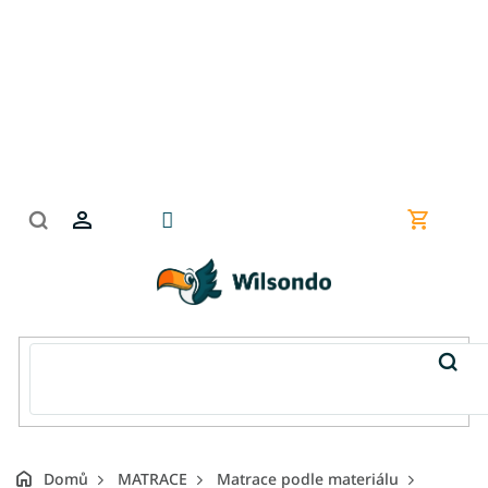
Přejít
na
obsah
Nákupní
košík
Domů
MATRACE
Matrace podle materiálu