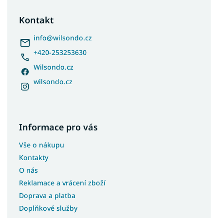
p
a
Kontakt
t
í
info
@
wilsondo.cz
+420-253253630
Wilsondo.cz
wilsondo.cz
Informace pro vás
Vše o nákupu
Kontakty
O nás
Reklamace a vrácení zboží
Doprava a platba
Doplňkové služby