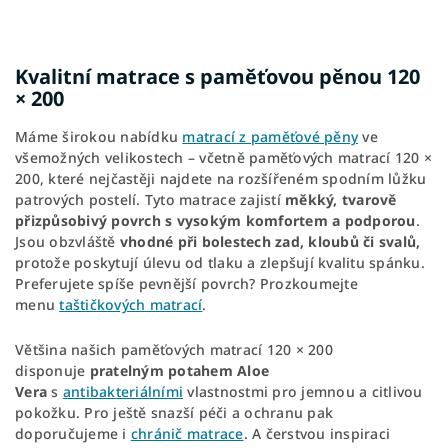
Kvalitní matrace s paměťovou pěnou 120
× 200
Máme širokou nabídku
matrací z paměťové pěny
ve
všemožných velikostech – včetně paměťových matrací 120 ×
200, které nejčastěji najdete na rozšířeném spodním lůžku
patrových postelí. Tyto matrace zajistí
měkký, tvarově
přizpůsobivý povrch
s
vysokým komfortem a podporou
.
Jsou obzvláště
vhodné při bolestech
zad, kloubů či svalů,
protože poskytují úlevu od tlaku a zlepšují kvalitu spánku.
Preferujete spíše pevnější povrch? Prozkoumejte
menu
taštičkových matrací
.
Většina našich paměťových matrací 120 × 200
disponuje
pratelným potahem Aloe
Vera
s
antibakteriálními
vlastnostmi pro jemnou a citlivou
pokožku. Pro ještě snazší péči a ochranu pak
doporučujeme i
chránič matrace
. A čerstvou inspiraci