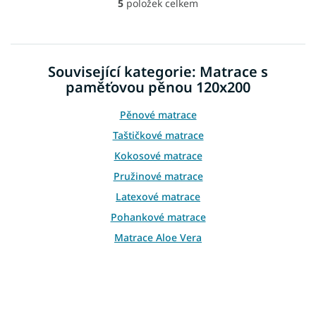
5
položek celkem
O
v
l
á
d
Související kategorie: Matrace s
a
paměťovou pěnou 120x200
c
í
p
Pěnové matrace
r
Taštičkové matrace
v
k
Kokosové matrace
y
Pružinové matrace
v
ý
Latexové matrace
p
Pohankové matrace
i
s
Matrace Aloe Vera
u