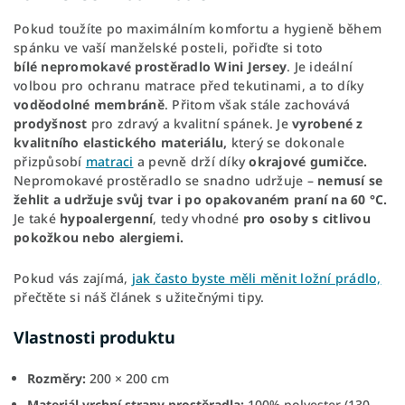
Pokud toužíte po maximálním komfortu a hygieně během
spánku ve vaší manželské posteli, pořiďte si toto
bílé
nepromokavé
prostěradlo
Wini
Jersey
. Je ideální
volbou pro ochranu matrace před tekutinami, a to díky
voděodolné
membráně
. Přitom však stále zachovává
prodyšnost
pro zdravý a kvalitní spánek. Je
vyrobené z
kvalitního elastického materiálu,
který se dokonale
přizpůsobí
matraci
a pevně drží díky
okrajové gumičce.
Nepromokavé prostěradlo se snadno udržuje –
nemusí se
žehlit
a udržuje svůj tvar i po opakovaném
praní na 60 °C.
Je také
hypoalergenní
, tedy vhodné
pro osoby s citlivou
pokožkou nebo alergiemi.
Pokud vás zajímá,
jak často byste měli měnit ložní prádlo,
přečtěte si náš článek s užitečnými tipy.
Vlastnosti produktu
Rozměry:
200
× 200 cm
Materiál vrchní strany prostěradla:
100% polyester (130