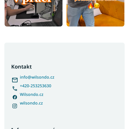
Z
á
p
a
Kontakt
t
í
info
@
wilsondo.cz
+420-253253630
Wilsondo.cz
wilsondo.cz