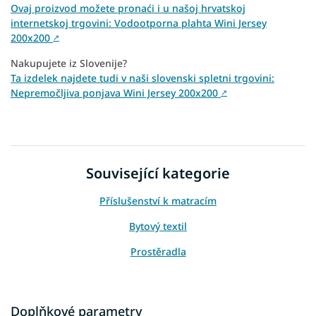
Ovaj proizvod možete pronaći i u našoj hrvatskoj
internetskoj trgovini: Vodootporna plahta Wini Jersey
200x200
↗
Nakupujete iz Slovenije?
Ta izdelek najdete tudi v naši slovenski spletni trgovini:
Nepremočljiva ponjava Wini Jersey 200x200
↗
Související kategorie
Příslušenství k matracím
Bytový textil
Prostěradla
Doplňkové parametry