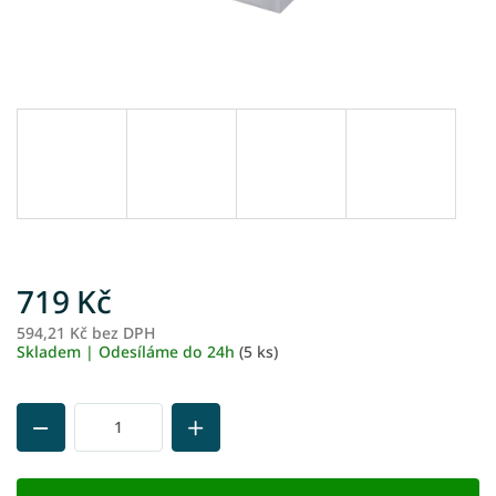
719 Kč
594,21 Kč bez DPH
M
Skladem | Odesíláme do 24h
(5 ks)
ce