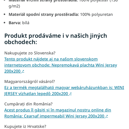
g/m2)
Materiál spodní strany prostěradla:
100% polyuretan
Barva:
bílá
Produkt prodáváme i v našich jiných
obchodech:
Nakupujete zo Slovenska?
Tento produkt nájdete aj na našom slovenskom
internetovom obchode: Nepremokavá plachta Wini Jersey
200x200
↗
Magyarországról vásárol?
Ez a termék megtalálható magyar webáruházunkban is: WINI
JERSEY vízhatlan lepedő 200x200
↗
Cumpărați din România?
Acest produs îl găsiți și în magazinul nostru online din
România: Cearșaf impermeabil Wini Jersey 200x200
↗
Kupujete iz Hrvatske?