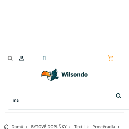
Přejít
na
obsah
Nákupní
košík
Domů
BYTOVÉ DOPLŇKY
Textil
Prostěradla