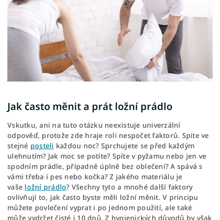
Jak často měnit a prát ložní prádlo
Vskutku, ani na tuto otázku neexistuje univerzální
odpověď, protože zde hraje roli nespočet faktorů. Spíte ve
stejné
posteli
každou noc? Sprchujete se před každým
ulehnutím? Jak moc se potíte? Spíte v pyžamu nebo jen ve
spodním prádle, případně úplně bez oblečení? A spává s
vámi třeba i pes nebo kočka? Z jakého materiálu je
vaše
ložní prádlo
? Všechny tyto a mnohé další faktory
ovlivňují to, jak často byste měli ložní měnit. V principu
můžete povlečení vyprat i po jednom použití, ale také
může vydržet čisté i 10 dnů. Z hygienických důvodů by však