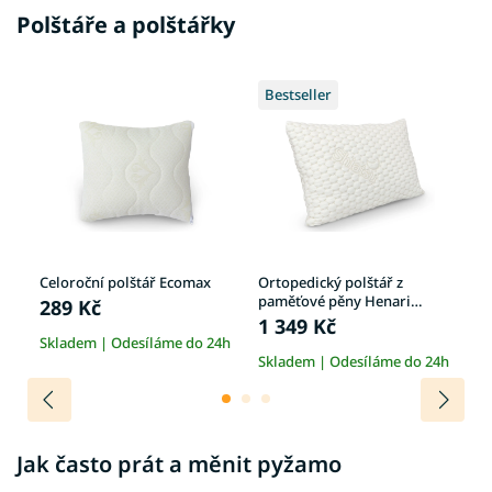
Polštáře a polštářky
Bestseller
2
Celoroční polštář Ecomax
Ortopedický polštář z
Or
paměťové pěny Henari
pa
289 Kč
50x70
50
1 349 Kč
2
4h
Skladem | Odesíláme do 24h
Skladem | Odesíláme do 24h
Sk
Jak často prát a měnit pyžamo