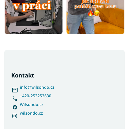
Z
á
p
a
Kontakt
t
í
info
@
wilsondo.cz
+420-253253630
Wilsondo.cz
wilsondo.cz