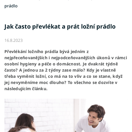
prádlo
Jak často převlékat a prát ložní prádlo
16.8.2023
Převlékání ložního prádla bývá jedním z
nejpřeceňovanějších i nejpodceňovanějších úkonů v rámci
osobní hygieny a péče o domácnost. Je dvakrát týdně
často? A jednou za 2 týdny zase málo? Kdy je vlastně
třeba vyměnit ložní, co má na to vliv a co se stane, když
jej nevyměníme moc dlouho? To všechno se dozvíte v
následujícím článku.