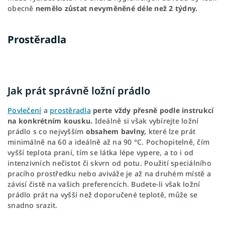
obecně
nemělo zůstat nevyměněné déle než 2 týdny.
Prostěradla
Jak prát správně ložní prádlo
Povlečení
a
prostěradla
perte vždy přesně podle instrukcí
na konkrétním kousku.
Ideálně si však vybírejte ložní
prádlo s co nejvyšším
obsahem bavlny,
které lze prát
minimálně na 60 a ideálně až na 90 °C. Pochopitelně, čím
vyšší teplota praní, tím se látka lépe vypere, a to i od
intenzivních nečistot či skvrn od potu. Použití speciálního
pracího prostředku nebo aviváže je až na druhém místě a
závisí čistě na vašich preferencích. Budete-li však ložní
prádlo prát na vyšší než doporučené teplotě, může se
snadno srazit.