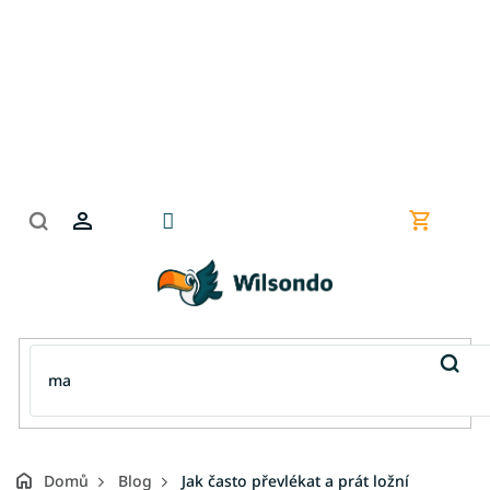
Přejít
na
obsah
Nákupní
košík
Domů
Blog
Jak často převlékat a prát ložní