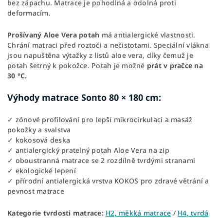
bez zápachu. Matrace je pohodlná a odolná proti
deformacím.
Prošívaný Aloe Vera potah
má antialergické vlastnosti.
Chrání matraci před roztoči a nečistotami. Speciální vlákna
jsou napuštěna výtažky z listů aloe vera, díky čemuž je
potah šetrný k pokožce. Potah je možné
prát v pračce na
30 °C.
Výhody matrace Sonto 80 × 180 cm:
✓ zónové profilování pro lepší mikrocirkulaci a masáž
pokožky a svalstva
✓ kokosová deska
✓ antialergický pratelný potah Aloe Vera na zip
✓ oboustranná matrace se 2 rozdílně tvrdými stranami
✓ ekologické lepení
✓ přírodní antialergická vrstva KOKOS pro zdravé větrání a
pevnost matrace
Kategorie tvrdosti matrace:
H2, měkká matrace
/
H4, tvrdá