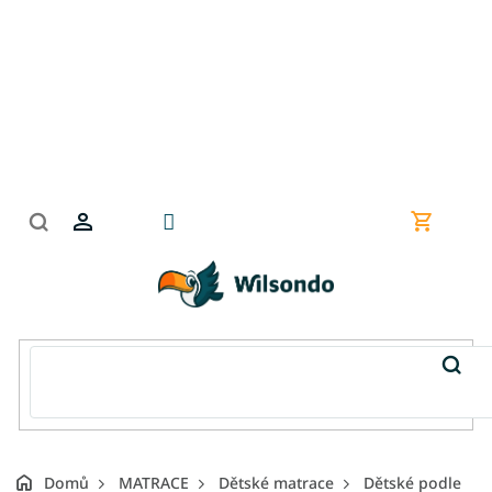
Přejít
na
obsah
Nákupní
košík
Domů
MATRACE
Dětské matrace
Dětské podle