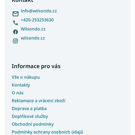
t
í
info
@
wilsondo.cz
+420-253253630
Wilsondo.cz
wilsondo.cz
Informace pro vás
Vše o nákupu
Kontakty
O nás
Reklamace a vrácení zboží
Doprava a platba
Doplňkové služby
Obchodní podmínky
Podmínky ochrany osobních údajů