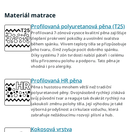
Materiál matrace
Profilovaná polyuretanová pěna (T25)
Profilovaná 7-zónová vysoce kvalitní pěna zajišťuje
zlepšení prokrvení pokožky a uvolnění svalstva
během spánku. Vlivem teploty těla se přizpůsobuje
jeho tvaru, čímž zvyšuje pocit dobrého spánku.
Díky systému 7 zón tvrdosti nabízí páteři i celému
tělu přirozenou polohu a podporu. Tato pěna je
vhodná i pro alergiky.
Profilovaná HR pěna
Pěna s hustotou mnohem větší než tradiční
polyuretanové pěny. Dvojnásobně rychleji získává
svůj původní tvar a reaguje tak dvakrát rychleji na
jakoukoli změnu polohy těla. Její výhodou je také
výborná prodyšnost a cirkulace vzduchu, která
zabraňuje nežádoucímu rozvoji plísní a hub.
Kokosová vrstva