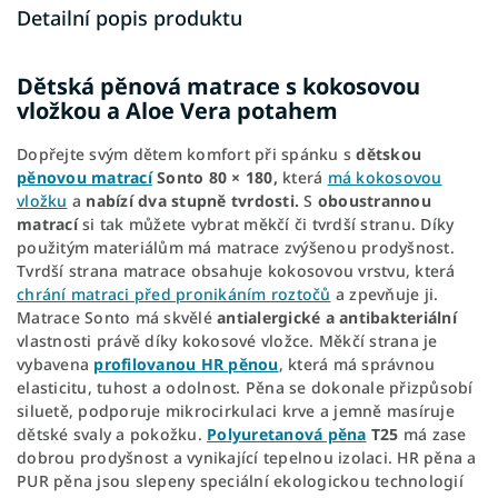
Detailní popis produktu
Dětská pěnová matrace s kokosovou
vložkou a Aloe Vera potahem
Dopřejte svým dětem komfort při spánku s
dětskou
pěnovou matrací
Sonto 80 × 180,
která
má kokosovou
vložku
a
nabízí dva stupně tvrdosti.
S
oboustrannou
matrací
si tak můžete vybrat měkčí či tvrdší stranu. Díky
použitým materiálům má matrace zvýšenou prodyšnost.
Tvrdší strana matrace obsahuje kokosovou vrstvu, která
chrání matraci před pronikáním roztočů
a zpevňuje ji.
Matrace Sonto má skvělé
antialergické a antibakteriální
vlastnosti právě díky kokosové vložce. Měkčí strana je
vybavena
profilovanou HR pěnou
, která má správnou
elasticitu, tuhost a odolnost. Pěna se dokonale přizpůsobí
siluetě, podporuje mikrocirkulaci krve a jemně masíruje
dětské svaly a pokožku.
Polyuretanová pěna
T25
má zase
dobrou prodyšnost a vynikající tepelnou izolaci. HR pěna a
PUR pěna jsou slepeny speciální ekologickou technologií