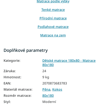
Matrace podle výšky
Tenké matrace
Přírodní matrace
Podlahové matrace
Matrace na zem
Oboustranné matrace
Doplňkové parametry
Matrace podle tvrdosti
Kategorie
:
Dětské matrace 180x80 - Matrace
Měkké matrace
80x180
Tvrdé matrace
Záruka
:
24
Hmotnost
:
9 kg
Dětské matrace podle materiálu
EAN
:
2070873683783
Dětské matrace HR pěna
Materiál matrace
:
Pěna
,
Kokos
Dětské kokosové matrace
Rozměr matrace
:
80x180
Styl
:
Moderní
Antialergické matrace