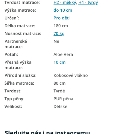
Tvrdost matrace
:
H2 - měkký
,
H4 - tvrdý
Antibakteriální matrace
Výška matrace
:
do 10 cm
Určení
:
Pro děti
Matrace tvrdost H2
Délka matrace
:
180 cm
Matrace tvrdost H4
Nosnost matrace
:
70 kg
Partnerské
Ne
Kokosové matrace 80x180
matrace
:
Potah
:
Aloe Vera
Přesná výška
10 cm
matrace
:
Přírodní složka
:
Kokosové vlákno
Šířka matrace
:
80 cm
Tvrdost
:
Tvrdé
Typ pěny
:
PUR pěna
Velikost
:
Dětské
Sledujte nás i na instagramu