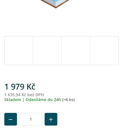
1 979 Kč
1 635,54 Kč bez DPH
M
Skladem | Odesíláme do 24h
(>6 ks)
ce