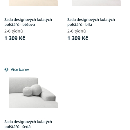
o
d
u
Sada designových kulatých
Sada designových kulatých
k
polštářů - béžová
polštářů - bílá
t
2-6 týdnů
2-6 týdnů
ů
1 309 Kč
1 309 Kč
Více barev
Sada designových kulatých
polštářů - šedá