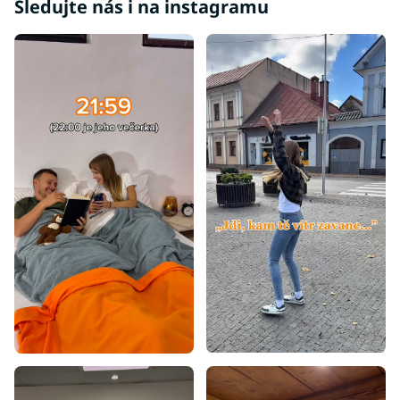
i
Sledujte nás i na instagramu
s
u