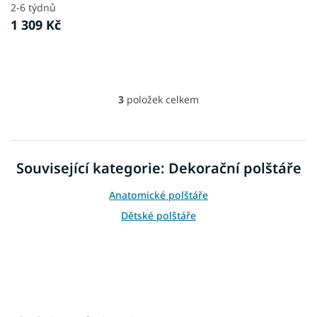
2-6 týdnů
1 309 Kč
3
položek celkem
O
v
l
á
d
Související kategorie: Dekorační polštáře
a
c
Anatomické polštáře
í
p
Dětské polštáře
r
v
k
y
v
ý
p