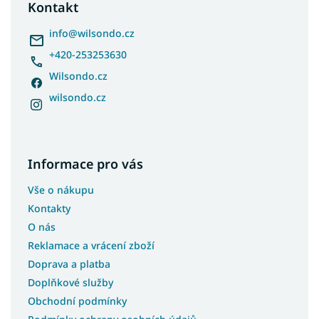
a
Kontakt
t
í
info
@
wilsondo.cz
+420-253253630
Wilsondo.cz
wilsondo.cz
Informace pro vás
Vše o nákupu
Kontakty
O nás
Reklamace a vrácení zboží
Doprava a platba
Doplňkové služby
Obchodní podmínky