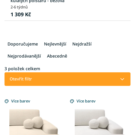
kulatých polštářů - béžová
2-6 týdnů
1 309 Kč
Ř
a
Doporučujeme
Nejlevnější
Nejdražší
z
e
Nejprodávanější
Abecedně
n
í
3
položek celkem
p
Otevřít filtr
r
o
V
d
ý
Více barev
Více barev
u
p
k
i
t
s
ů
p
r