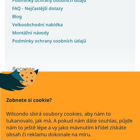
Podmínky ochrany osobních údajů
FAQ - Nejčastější dotazy
Blog
Velkoobchodní nabídka
Montážní návody
Podmínky ochrany osobních údajů
Recenze
Wilsondo – recenze a zkušenosti zákazníků
Zobnete si cookie?
Copyright 2026
Wilsondo sbírá soubory cookies, aby nám to
Wilsondo.cz
tukanovalo, jak má. A pokud nám dáte souhlas, půjde
. Všechna práva vyhrazena.
Upravit nastavení cookies
nám to ještě lépe a vy jako mávnutím křídel získáte
obsah či reklamu dokonale na míru.
Převod
Dobírka