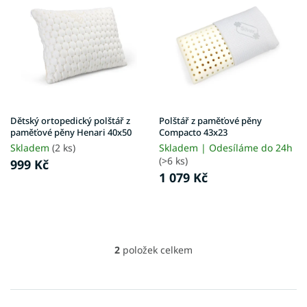
u
p
k
i
t
s
ů
p
r
o
d
u
Dětský ortopedický polštář z
Polštář z paměťové pěny
k
paměťové pěny Henari 40x50
Compacto 43x23
t
Skladem
(2 ks)
Skladem | Odesíláme do 24h
ů
(>6 ks)
999 Kč
1 079 Kč
2
položek celkem
O
v
l
á