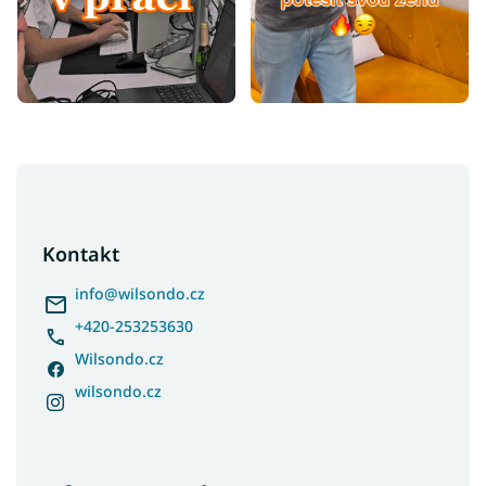
Z
á
p
a
Kontakt
t
í
info
@
wilsondo.cz
+420-253253630
Wilsondo.cz
wilsondo.cz