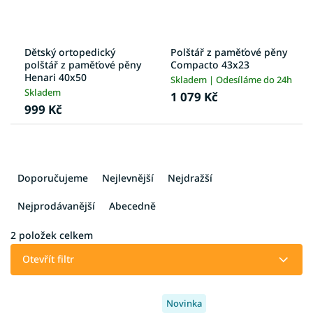
Dětský ortopedický
Polštář z paměťové pěny
polštář z paměťové pěny
Compacto 43x23
Henari 40x50
Skladem | Odesíláme do 24h
Skladem
1 079 Kč
999 Kč
Ř
a
Doporučujeme
Nejlevnější
Nejdražší
z
e
Nejprodávanější
Abecedně
n
í
2
položek celkem
p
Otevřít filtr
r
o
V
d
Novinka
ý