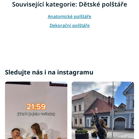
d
Související kategorie: Dětské polštáře
a
c
Anatomické polštáře
í
p
Dekorační polštáře
r
v
k
y
v
ý
p
i
Sledujte nás i na instagramu
s
u