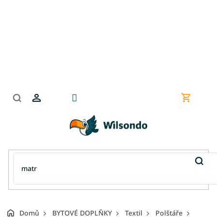
Přejít
na
obsah
Nákupní
košík
Domů
BYTOVÉ DOPLŇKY
Textil
Polštáře