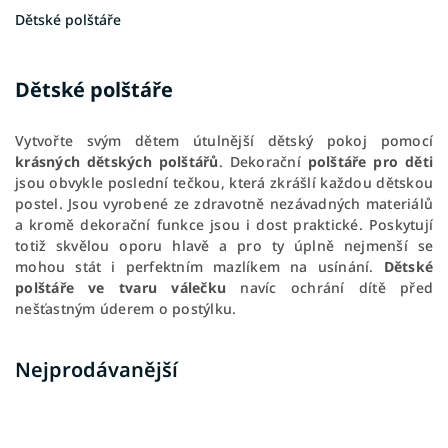
Dětské polštáře
Dětské polštáře
Vytvořte svým dětem útulnější dětský pokoj pomocí
krásných dětských polštářů
. Dekorační
polštáře pro děti
jsou obvykle poslední tečkou, která zkrášlí každou dětskou
postel. Jsou vyrobené ze zdravotně nezávadných materiálů
a k
romě dekorační funkce
jsou i dost praktické
. Poskytují
totiž skvělou oporu hlavě a pro ty úplně nejmenší se
mohou stát i perfektním mazlíkem na usínání.
Dětské
polštáře ve tvaru válečku
navíc ochrání dítě před
nešťastným úderem o postýlku.
Nejprodávanější