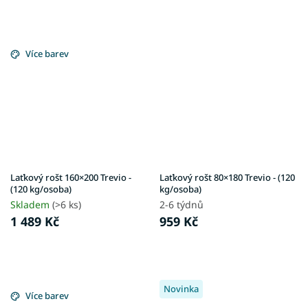
Více barev
Laťkový rošt 160×200 Trevio -
Laťkový rošt 80×180 Trevio - (120
(120 kg/osoba)
kg/osoba)
Skladem
(>6 ks)
2-6 týdnů
1 489 Kč
959 Kč
Novinka
Více barev