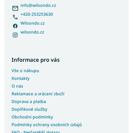
í
info
@
wilsondo.cz
+420-253253630
Wilsondo.cz
wilsondo.cz
Informace pro vás
Vše o nákupu
Kontakty
O nás
Reklamace a vrácení zboží
Doprava a platba
Doplňkové služby
Obchodní podmínky
Podmínky ochrany osobních údajů
FAQ - Nejčastější dotazy