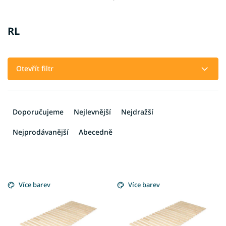
RL
Otevřít filtr
Ř
a
Doporučujeme
Nejlevnější
Nejdražší
z
e
Nejprodávanější
Abecedně
n
í
p
V
r
ý
Více barev
Více barev
o
p
d
i
u
s
k