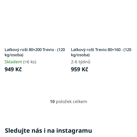
Laťkový rošt 80×200 Trevio - (120
Laťkový rošt Trevio 80×160 - (120
kg/osoba)
kg/osoba)
Skladem
(>6 ks)
2-6 týdnů
949 Kč
959 Kč
10
položek celkem
O
v
l
á
d
Sledujte nás i na instagramu
a