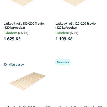
p
t
r
ů
o
d
u
Laťkový rošt 180×200 Trevio -
Laťkový rošt 120×200 Trevio -
k
(120 kg/osoba)
(120 kg/osoba)
t
Skladem
(>6 ks)
Skladem
(6 ks)
ů
1 629 Kč
1 199 Kč
Novinka
Více barev