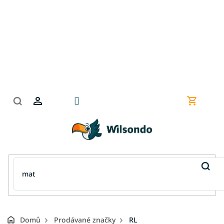
Přejít
na
obsah
Nákupní
košík
Domů
Prodávané značky
RL