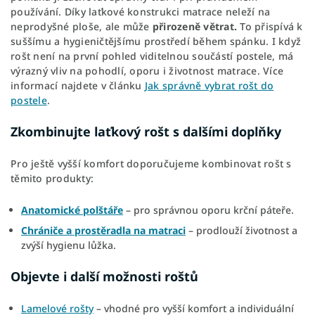
používání. Díky laťkové konstrukci matrace neleží na
neprodyšné ploše, ale může
přirozeně větrat.
To přispívá k
suššímu a hygieničtějšímu prostředí během spánku. I když
rošt není na první pohled viditelnou součástí postele, má
výrazný vliv na pohodlí, oporu i životnost matrace. Více
informací najdete v článku
Jak správně vybrat rošt do
postele
.
Zkombinujte laťkový rošt s dalšími doplňky
Pro ještě vyšší komfort doporučujeme kombinovat rošt s
těmito produkty:
Anatomické polštáře
– pro správnou oporu krční páteře.
Chrániče a prostěradla na matraci
– prodlouží životnost a
zvýší hygienu lůžka.
Objevte i další možnosti roštů
Lamelové rošty
– vhodné pro vyšší komfort a individuální