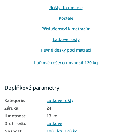
Rošty do postele
Postele
Příslušenství k matracím
Laťkové rošty
Pevné desky pod matraci
Laťkové rošty o nosnosti 120 kg
Doplňkové parametry
Kategorie
:
Laťkové rošty
Záruka
:
24
Hmotnost
:
13 kg
Druh roštu
:
Laťkové
Nosnost
:
100+ kg
,
120 kg