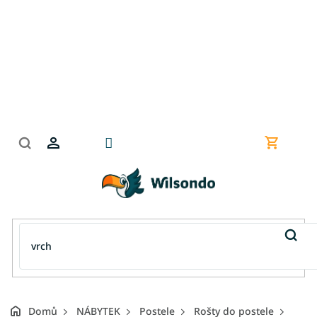
Přejít
na
obsah
Nákupní
košík
Domů
NÁBYTEK
Postele
Rošty do postele