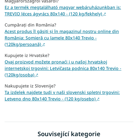
Magyarországról vásárol?
Ez a termék megtalálható magyar webáruházunkban is:
TREVIO léces ágyrács 80x140 - (120 kg/fekhely)
↗
Cumpărați din România?
Acest produs îl găsiți și în magazinul nostru online din
România: Somieră cu lamele 80x140 Trevio -
(120kg/persoană)
↗
Kupujete iz Hrvatske?
Ovaj proizvod možete pronaći i u našoj hrvatskoj
internetskoj trgovini: Letvičasta podnica 80x140 Trevio -
(120kg/osoba)
↗
Nakupujete iz Slovenije?
Ta izdelek najdete tudi v naši slovenski spletni trgovini:
Letveno dno 80x140 Trevio - (120 kg/osebo)
↗
Související kategorie