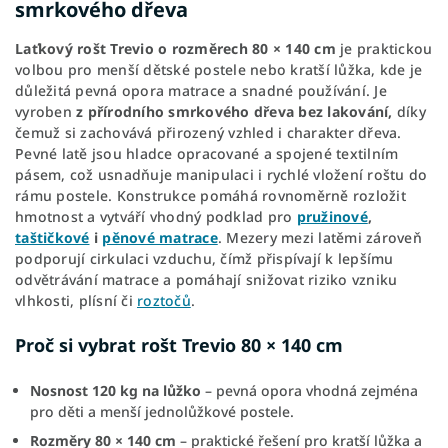
smrkového dřeva
Laťkový rošt Trevio o rozměrech 80 × 140 cm
je praktickou
volbou pro menší dětské postele nebo kratší lůžka, kde je
důležitá pevná opora matrace a snadné používání. Je
vyroben
z přírodního smrkového dřeva bez lakování,
díky
čemuž si zachovává přirozený vzhled i charakter dřeva.
Pevné latě jsou hladce opracované a spojené textilním
pásem, což usnadňuje manipulaci i rychlé vložení roštu do
rámu postele. Konstrukce pomáhá rovnoměrně rozložit
hmotnost a vytváří vhodný podklad pro
pružinové
,
taštičkové
i
pěnové matrace
. Mezery mezi latěmi zároveň
podporují cirkulaci vzduchu, čímž přispívají k lepšímu
odvětrávání matrace a pomáhají snižovat riziko vzniku
vlhkosti, plísní či
roztočů
.
Proč si vybrat rošt Trevio 80 × 140 cm
Nosnost 120 kg na lůžko
– pevná opora vhodná zejména
pro děti a menší jednolůžkové postele.
Rozměry 80 × 140 cm
– praktické řešení pro kratší lůžka a