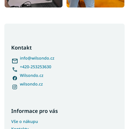
Z
á
p
a
Kontakt
t
í
info
@
wilsondo.cz
+420-253253630
Wilsondo.cz
wilsondo.cz
Informace pro vás
Vše o nákupu
Kontakty