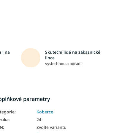
 i na
Skuteční lidé na zákaznické
lince
vyslechnou a poradí
oplňkové parametry
tegorie
:
Koberce
ruka
:
24
AN
:
Zvolte variantu