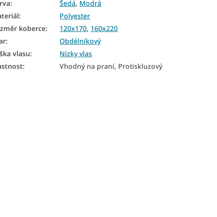
rva
:
Šedá
,
Modrá
teriál
:
Polyester
změr koberce
:
120x170
,
160x220
ar
:
Obdélníkový
ška vlasu
:
Nízky vlas
astnost
:
Vhodný na praní, Protiskluzový