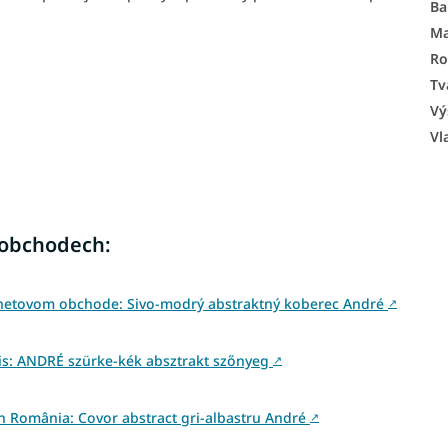
Ba
Ma
Ro
Tv
Vý
Vl
 obchodech:
rnetovom obchode: Sivo-modrý abstraktný koberec André
↗
s: ANDRÉ szürke-kék absztrakt szőnyeg
↗
din România: Covor abstract gri-albastru André
↗