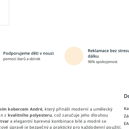
Reklamace bez stresu
Podporujeme děti v nouzi
dálku
pomocí darů a sbírek
96% spokojenost
D
Ka
ním kobercem André
, který přináší moderní a umělecký
en z
kvalitního polyesteru
, což zaručuje jeho dlouhou
Zá
tvar
a elegantní barevná kombinace bílé a modré se
E
ové úpravě je bezpečný a praktický pro každodenní použití.