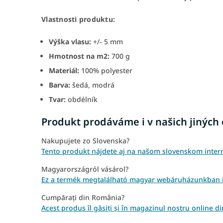
Vlastnosti produktu:
Výška vlasu:
+/- 5 mm
Hmotnost na m2:
700 g
Materiál:
100% polyester
Barva:
šedá, modrá
Tvar:
obdélník
Produkt prodáváme i v našich jiných
Nakupujete zo Slovenska?
Tento produkt nájdete aj na našom slovenskom inte
Magyarországról vásárol?
Ez a termék megtalálható magyar webáruházunkban i
Cumpărați din România?
Acest produs îl găsiți și în magazinul nostru online 