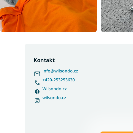
Z
á
p
Kontakt
a
info
@
wilsondo.cz
t
í
+420-253253630
Wilsondo.cz
wilsondo.cz