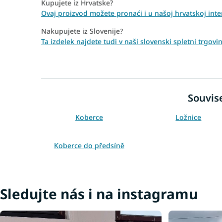
Kupujete iz Hrvatske?
Ovaj proizvod možete pronaći i u našoj hrvatskoj inte
Nakupujete iz Slovenije?
Ta izdelek najdete tudi v naši slovenski spletni trgo
Souvise
Koberce
Ložnice
Koberce do předsíně
Modré koberce
Šedé koberce
Koberce 160x220
Sledujte nás i na instagramu