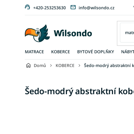
Přejít
+420-253253630
info@wilsondo.cz
na
obsah
MATRACE
KOBERCE
BYTOVÉ DOPLŇKY
NÁBY
Domů
KOBERCE
Šedo-modrý abstraktní 
Šedo-modrý abstraktní kob