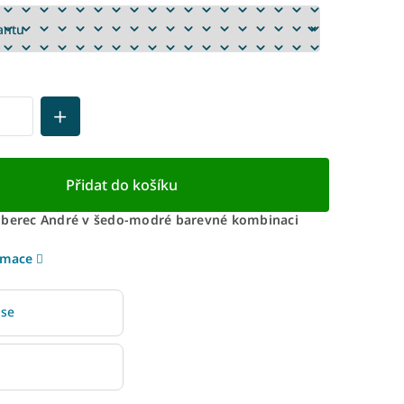
Přidat do košíku
oberec André v šedo-modré barevné kombinaci
rmace
 se