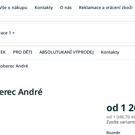
Vše o nákupu
Kontakty
O nás
Reklamace a vrácení zboží
TEK
PRO DĚTI
ABSOLUTUKANÍ VÝPRODEJ
Kontakty
koberec André
erec André
od
1 2
od
1 048,76 K
Zvolte variant
Rozměr