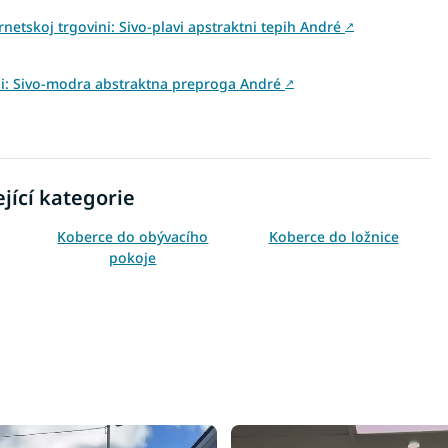
rnetskoj trgovini: Sivo-plavi apstraktni tepih André
↗
vini: Sivo-modra abstraktna preproga André
↗
jící kategorie
Koberce do obývacího
Koberce do ložnice
pokoje
Koberce 80x150
Koberce 120x170