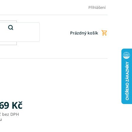
Doprava a platba
Doplňkové služby
Obchodní podmínky
Přihlášení
Prázdný košík
Nákupní
košík
69 Kč
č
bez DPH
Měrná
u
cena: