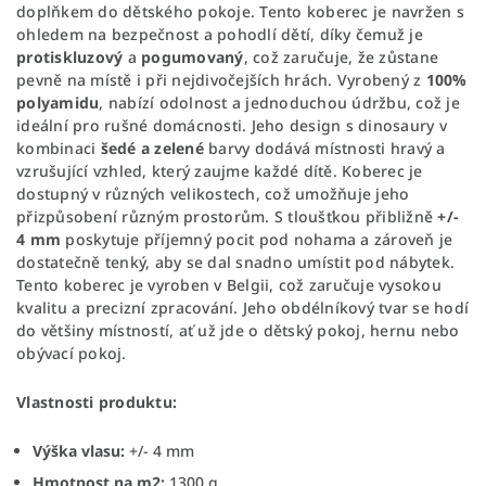
doplňkem do dětského pokoje. Tento koberec je navržen s
ohledem na bezpečnost a pohodlí dětí, díky čemuž je
protiskluzový
a
pogumovaný
, což zaručuje, že zůstane
pevně na místě i při nejdivočejších hrách. Vyrobený z
100%
polyamidu
, nabízí odolnost a jednoduchou údržbu, což je
ideální pro rušné domácnosti. Jeho design s dinosaury v
kombinaci
šedé a zelené
barvy dodává místnosti hravý a
vzrušující vzhled, který zaujme každé dítě. Koberec je
dostupný v různých velikostech, což umožňuje jeho
přizpůsobení různým prostorům. S tloušťkou přibližně
+/-
4 mm
poskytuje příjemný pocit pod nohama a zároveň je
dostatečně tenký, aby se dal snadno umístit pod nábytek.
Tento koberec je vyroben v Belgii, což zaručuje vysokou
kvalitu a precizní zpracování. Jeho obdélníkový tvar se hodí
do většiny místností, ať už jde o dětský pokoj, hernu nebo
obývací pokoj.
Vlastnosti produktu:
Výška vlasu:
+/- 4 mm
Hmotnost na m2:
1300 g