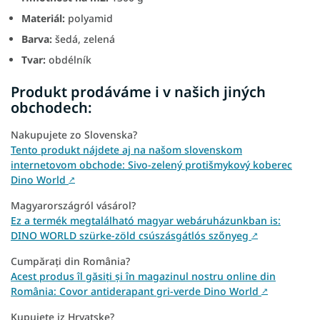
Materiál:
polyamid
Barva:
šedá, zelená
Tvar:
obdélník
Produkt prodáváme i v našich jiných
obchodech:
Nakupujete zo Slovenska?
Tento produkt nájdete aj na našom slovenskom
internetovom obchode: Sivo-zelený protišmykový koberec
Dino World
↗
Magyarországról vásárol?
Ez a termék megtalálható magyar webáruházunkban is:
DINO WORLD szürke-zöld csúszásgátlós szőnyeg
↗
Cumpărați din România?
Acest produs îl găsiți și în magazinul nostru online din
România: Covor antiderapant gri-verde Dino World
↗
Kupujete iz Hrvatske?