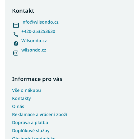
p
a
Kontakt
t
í
info
@
wilsondo.cz
+420-253253630
Wilsondo.cz
wilsondo.cz
Informace pro vás
Vše o nákupu
Kontakty
O nás
Reklamace a vrácení zboží
Doprava a platba
Doplňkové služby
Obchodní podmínky