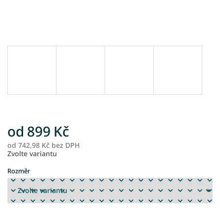
od
899 Kč
od
742,98 Kč
bez DPH
M
Zvolte variantu
ce
Rozměr