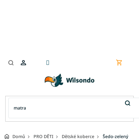
Přejít
na
obsah
Nákupní
košík
Domů
PRO DĚTI
Dětské koberce
Šedo-zelený