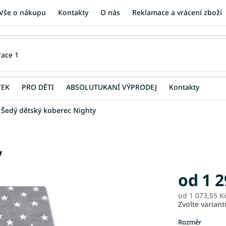
Vše o nákupu
Kontakty
O nás
Reklamace a vrácení zboží
TEK
PRO DĚTI
ABSOLUTUKANÍ VÝPRODEJ
Kontakty
Šedý dětský koberec Nighty
y
od
1 2
od
1 073,55 K
Zvolte variant
Rozměr