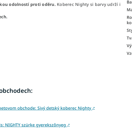
Ba
kou odolností
proti oděru.
Koberec Nighty si barvy udrží i
Ma
ech.
R
ko
St
Tv
Vý
Vz
 obchodech:
netovom obchode: Sivý detský koberec Nighty
↗
is: NIGHTY szürke gyerekszőnyeg
↗