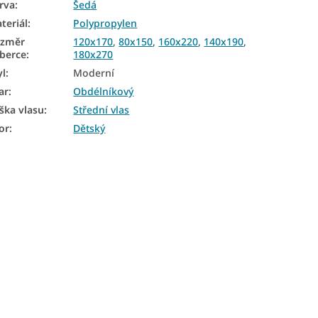
rva
:
Šedá
teriál
:
Polypropylen
ozměr
120x170
,
80x150
,
160x220
,
140x190
,
berce
:
180x270
yl
:
Moderní
ar
:
Obdélníkový
ška vlasu
:
Střední vlas
or
:
Dětský