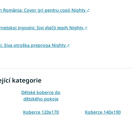
din România: Covor gri pentru copii Nighty
↗
netskoj trgovini: Sivi dječji tepih Nighty
↗
ini: Siva otroška preproga Nighty
↗
jící kategorie
Dětské koberce do
dětského pokoje
Koberce 120x170
Koberce 140x190