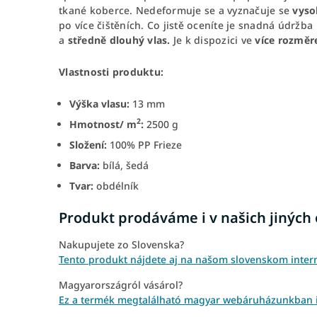
tkané koberce. Nedeformuje se a vyznačuje se
vyso
po více čištěních. Co jistě oceníte je snadná údržba
a
středně dlouhý vlas.
Je k dispozici ve
více rozměr
Vlastnosti produktu:
Výška vlasu:
13 mm
2
Hmotnost/ m
:
2500 g
Složení:
100% PP Frieze
Barva:
bílá, šedá
Tvar:
obdélník
Produkt prodáváme i v našich jiných
Nakupujete zo Slovenska?
Tento produkt nájdete aj na našom slovenskom inter
Magyarországról vásárol?
Ez a termék megtalálható magyar webáruházunkban 