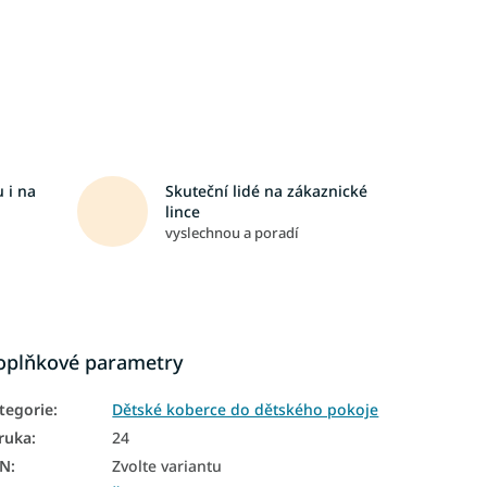
 i na
Skuteční lidé na zákaznické
lince
vyslechnou a poradí
oplňkové parametry
tegorie
:
Dětské koberce do dětského pokoje
ruka
:
24
AN
:
Zvolte variantu