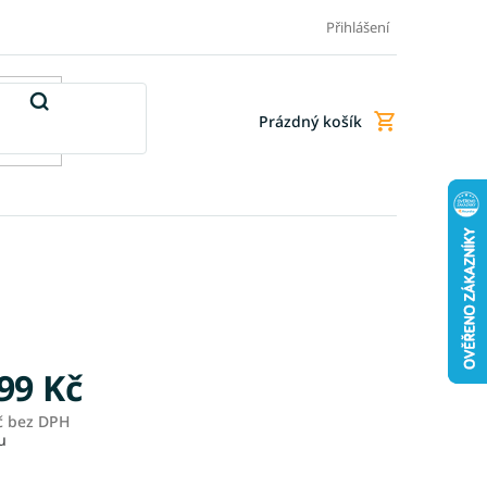
Doprava a platba
Doplňkové služby
Obchodní podmínky
Přihlášení
Prázdný košík
Nákupní
košík
99 Kč
č
bez DPH
Měrná
u
cena: