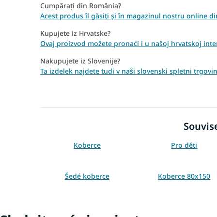
Cumpărați din România?
Acest produs îl găsiți și în magazinul nostru online 
Kupujete iz Hrvatske?
Ovaj proizvod možete pronaći i u našoj hrvatskoj inter
Nakupujete iz Slovenije?
Ta izdelek najdete tudi v naši slovenski spletni trgov
Souvise
Koberce
Pro děti
Šedé koberce
Koberce 80x150
Koberce 160x220