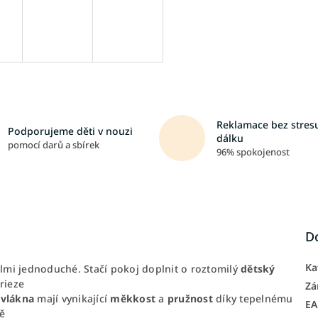
Reklamace bez stresu
Podporujeme děti v nouzi
dálku
pomocí darů a sbírek
96% spokojenost
D
Ka
elmi jednoduché. Stačí pokoj doplnit o roztomilý
dětský
rieze
Zá
)
vlákna
mají vynikající
měkkost
a
pružnost
díky tepelnému
E
ě