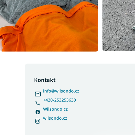
Z
á
p
Kontakt
a
info
@
wilsondo.cz
t
í
+420-253253630
Wilsondo.cz
wilsondo.cz